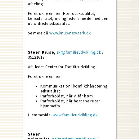
afdeling
Foretrukne emner: Homoseksualitet,
kønsidentitet, menighedens møde med den
udfordrede seksualitet.
Se mere på
www.knus-netvaerk.dk
Steen Kruse,
skr@familieudvikling.dk
/
35121617
Afd.leder Center for Familieudvikling
Foretrukne emner:
Kommunikation, konflikthåndtering,
seksualitet
Parforholdet, når vi får børn
Parforholdet, når børnene rejser
hjemmefra
Hjemmeside:
www.familieudvikling.dk
Steen