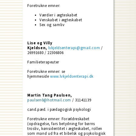
Foretrukne emner:
Værdier i ægteskabet
Venskabet i ægteskabet
Sex og samliv
Lise og Villy
Kjeldsen,
lvkjeldsenterapi@gmail.com
/
26991680 / 22306806
Familieterapeuter
Foretrukne emner: se
hjemmeside
www.lvkjeldsenterapi.dk
Martin Tang Paulsen,
paulsen0@hotmail.com
/ 31141139
cand.pæd. i pædagogisk psykologi
Foretrukne emner: Forældreskabet
(opdragelse, fars betydning for børns
trosliv, kønsidentitet i ægteskabet, rollen
som mand ud fra et bibelsk og psykologisk