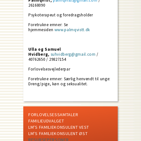
Palmqvist,
palmqvistt@gmail.com
/
26168090
Psykoterapeut og foredragsholder
Foretrukne emner: Se
hjemmesiden
www.palmqvistt.dk
Ulla og Samuel
Hvidberg,
suhvidberg@gmail.com
/
40762650 / 29827154
Forlovelsesvejlederpar
Foretrukne emner: Særlig henvendt til unge:
Dreng/pige, køn og seksualitet.
FORLOVELSESSAMTALER
FAMILIEUDVALGET
LM'S FAMILIEKONSULENT VEST
LM'S FAMILIEKONSULENT ØST
RESURSEPERSONER