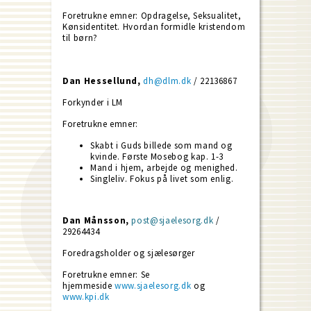
Foretrukne emner: Opdragelse, Seksualitet,
Kønsidentitet. Hvordan formidle kristendom
til børn?
Dan Hessellund,
dh@dlm.dk
/ 22136867
Forkynder i LM
Foretrukne emner:
Skabt i Guds billede som mand og
kvinde. Første Mosebog kap. 1-3
Mand i hjem, arbejde og menighed.
Singleliv. Fokus på livet som enlig.
Dan Månsson,
post@sjaelesorg.dk
/
29264434
Foredragsholder og sjælesørger
Foretrukne emner: Se
hjemmeside
www.sjaelesorg.dk
og
www.kpi.dk