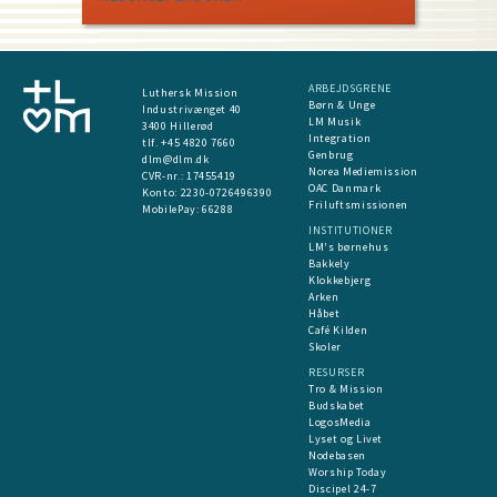
ARBEJDSGRENE
Luthersk Mission
Børn & Unge
Industrivænget 40
LM Musik
3400 Hillerød
Integration
tlf. +45 4820 7660
Genbrug
dlm@dlm.dk
Norea Mediemission
CVR-nr.: 17455419
OAC Danmark
​Konto:
2230-0726496390
Friluftsmissionen
MobilePay:
66288
INSTITUTIONER
LM's børnehus
Bakkely
Klokkebjerg
Arken
Håbet
Café Kilden
Skoler
RESURSER
Tro & Mission
Budskabet
LogosMedia
Lyset og Livet
Nodebasen
Worship Today
Discipel 24-7