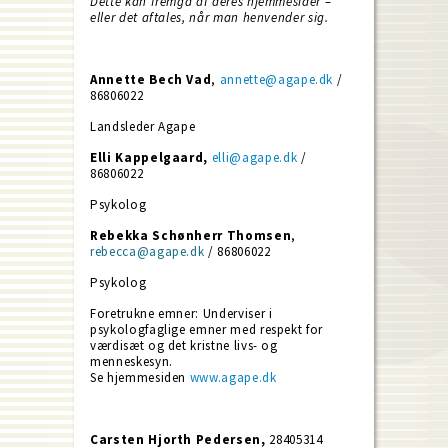
Dette kan fremgå af deres hjemmesider –
eller det aftales, når man henvender sig.
Annette Bech Vad
,
annette@agape.dk
/
86806022
Landsleder Agape
Elli Kappelgaard,
elli@agape.dk
/
86806022
Psykolog
Rebekka Schønherr Thomsen
,
rebecca@agape.dk
/ 86806022
Psykolog
Foretrukne emner: Underviser i
psykologfaglige emner med respekt for
værdisæt og det kristne livs- og
menneskesyn.
Se hjemmesiden
www.agape.dk
Carsten Hjorth Pedersen,
28405314