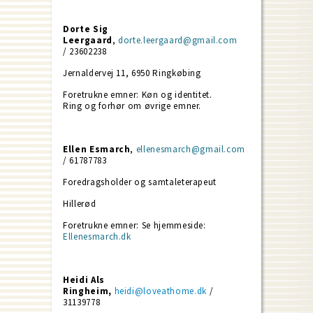
Dorte Sig
Leergaard
,
dorte.leergaard@gmail.com
/ 23602238
Jernaldervej 11, 6950 Ringkøbing
Foretrukne emner: Køn og identitet.
Ring og forhør om øvrige emner.
Ellen Esmarch
,
ellenesmarch@gmail.com
/ 61787783
Foredragsholder og samtaleterapeut
Hillerød
Foretrukne emner: Se hjemmeside:
Ellenesmarch.dk
Heidi Als
Ringheim,
heidi@loveathome.dk
/
31139778