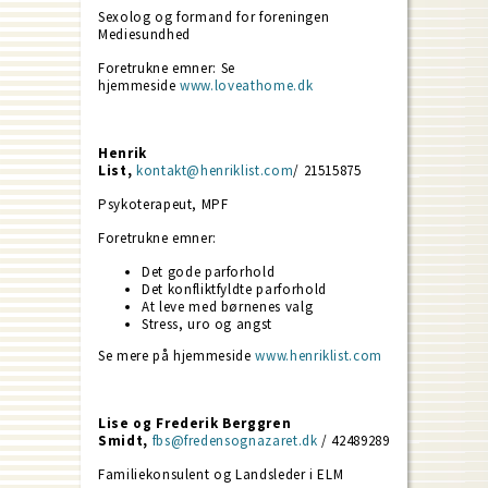
Sexolog og formand for foreningen
Mediesundhed
Foretrukne emner: Se
hjemmeside
www.loveathome.dk
Henrik
List,
kontakt@henriklist.com
/ 21515875
Psykoterapeut, MPF
Foretrukne emner:
Det gode parforhold
Det konfliktfyldte parforhold
At leve med børnenes valg
Stress, uro og angst
Se mere på hjemmeside
www.henriklist.com
Lise og Frederik Berggren
Smidt,
fbs@fredensognazaret.dk
/ 42489289
Familiekonsulent og Landsleder i ELM