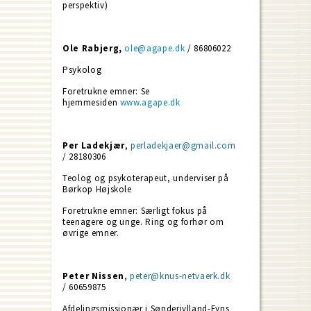
perspektiv)
Ole Rabjerg,
ole@agape.dk
/ 86806022
Psykolog
Foretrukne emner: Se
hjemmesiden
www.agape.dk
Per Ladekjær
,
perladekjaer@gmail.com
/ 28180306
Teolog og psykoterapeut, underviser på
Børkop Højskole
Foretrukne emner: Særligt fokus på
teenagere og unge. Ring og forhør om
øvrige emner.
Peter Nissen
,
peter@knus-netvaerk.dk
/ 60659875
Afdelingsmissionær i Sønderjylland-Fyns