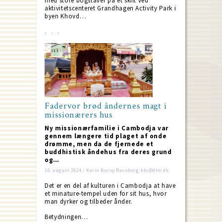
med store bogstaver på et skilt ved
aktivitetscenteret Grandhagen Activity Park i
byen Khovd…
Fadervor brød åndernes magt i
missionærers hus
Ny missionærfamilie i Cambodja var
gennem længere tid plaget af onde
drømme, men da de fjernede et
buddhistisk åndehus fra deres grund
og…
16. august 2024 / Karin Borup Ravnborg; kbr@dlm.dk
Det er en del af kulturen i Cambodja at have
et minature-tempel uden for sit hus, hvor
man dyrker og tilbeder ånder.
Betydningen…