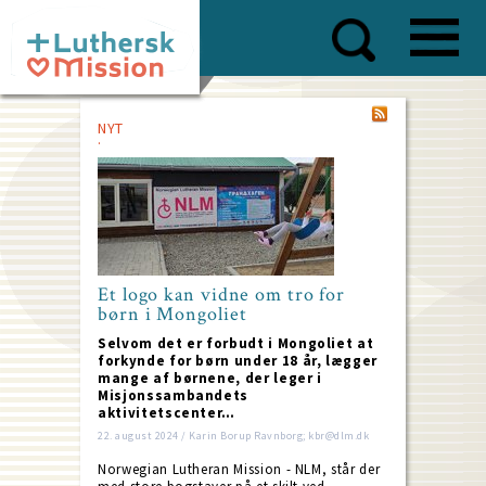
Skip
to
main
content
NYT
Et logo kan vidne om tro for
børn i Mongoliet
Selvom det er forbudt i Mongoliet at
forkynde for børn under 18 år, lægger
mange af børnene, der leger i
Misjonssambandets
aktivitetscenter…
22. august 2024 / Karin Borup Ravnborg; kbr@dlm.dk
Norwegian Lutheran Mission - NLM, står der