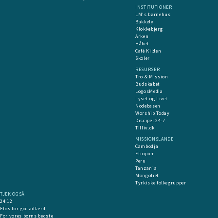
INSTITUTIONER
LM's børnehus
Bakkely
Klokkebjerg
Arken
Håbet
Café Kilden
Skoler
RESURSER
Tro & Mission
Budskabet
LogosMedia
Lyset og Livet
Nodebasen
Worship Today
Discipel 24-7
Tilliv.dk
MISSIONSLANDE
Cambodja
Etiopien
Peru
Tanzania
Mongoliet
Tyrkiske folkegrupper
TJEK OGSÅ
24:12
Etos for god adfærd
For vores børns bedste