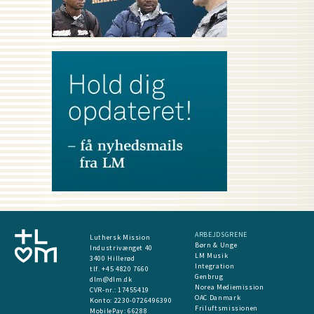
ARBEJDSGRENE
Luthersk Mission
Børn & Unge
Industrivænget 40
LM Musik
3400 Hillerød
Integration
tlf. +45 4820 7660
Genbrug
dlm@dlm.dk
Norea Mediemission
CVR-nr.: 17455419
OAC Danmark
​Konto:
2230-0726496390
Friluftsmissionen
MobilePay:
66288