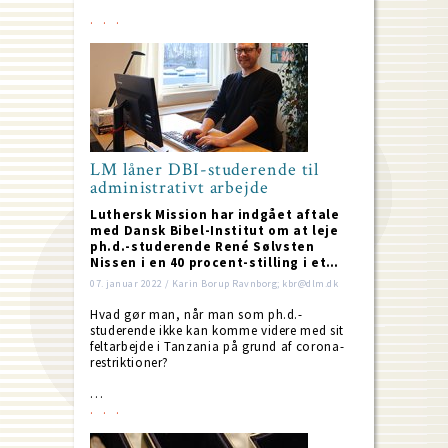
LM låner DBI-studerende til
administrativt arbejde
Luthersk Mission har indgået aftale
med Dansk Bibel-Institut om at leje
ph.d.-studerende René Sølvsten
Nissen i en 40 procent-stilling i et…
07. januar 2022 / Karin Borup Ravnborg; kbr@dlm.dk
Hvad gør man, når man som ph.d.-
studerende ikke kan komme videre med sit
feltarbejde i Tanzania på grund af corona-
restriktioner?
…