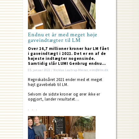
Endnu et år med meget høje
gaveindtægter til LM
Over 16,7 millioner kroner har LM fået
i gaveindtægt i 2021. Det er en af de
højeste indtægter nogensinde.
Samtidig slår LUMI Genbrug endnu…
05. januar 2022 / Nicklas Lautrup-Meiner, nlm@dlm.dk
Regnskabsåret 2021 ender med et meget
højt gavebeløb til LM.
Selvom de sidste kroner og ører ikke er
opgjort, lander resultatet…