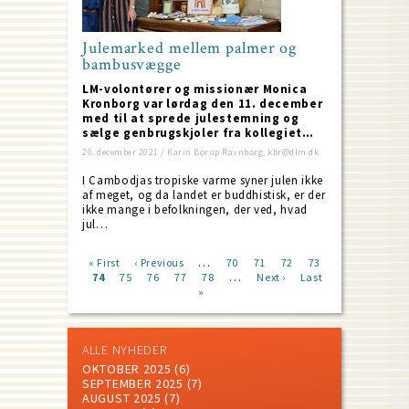
Julemarked mellem palmer og
bambusvægge
LM-volontører og missionær Monica
Kronborg var lørdag den 11. december
med til at sprede julestemning og
sælge genbrugskjoler fra kollegiet…
20. december 2021 / Karin Borup Ravnborg; kbr@dlm.dk
I Cambodjas tropiske varme syner julen ikke
af meget, og da landet er buddhistisk, er der
ikke mange i befolkningen, der ved, hvad
jul…
…
First
« First
Previous
‹ Previous
Page
70
Page
71
Page
72
Page
73
…
page
Current
74
Page
75
page
Page
76
Page
77
Page
78
Next
Next ›
Last
Last
Pagination
page
»
page
page
ALLE NYHEDER
OKTOBER 2025
(6)
SEPTEMBER 2025
(7)
AUGUST 2025
(7)