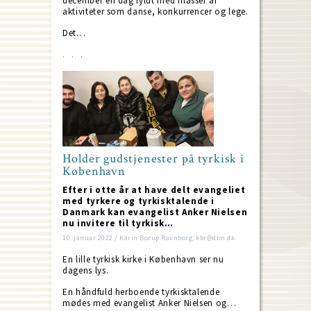
december en dag fyldt med masser af
aktiviteter som danse, konkurrencer og lege.
Det…
Holder gudstjenester på tyrkisk i
København
Efter i otte år at have delt evangeliet
med tyrkere og tyrkisktalende i
Danmark kan evangelist Anker Nielsen
nu invitere til tyrkisk…
10. januar 2022 / Karin Borup Ravnborg; kbr@dlm.dk
En lille tyrkisk kirke i København ser nu
dagens lys.
En håndfuld herboende tyrkisktalende
mødes med evangelist Anker Nielsen og…