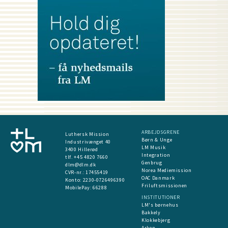
ARBEJDSGRENE
Luthersk Mission
Børn & Unge
Industrivænget 40
LM Musik
3400 Hillerød
Integration
tlf. +45 4820 7660
Genbrug
dlm@dlm.dk
Norea Mediemission
CVR-nr.: 17455419
OAC Danmark
​Konto:
2230-0726496390
Friluftsmissionen
MobilePay:
66288
INSTITUTIONER
LM's børnehus
Bakkely
Klokkebjerg
Arken