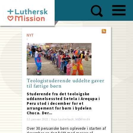
Skip
to
main
content
NYT
Teologistuderende uddelte gaver
til fattige børn
Studerende fra det teoloigske
uddannelsessted Setela i Arequpa i
Peru stod i december for et
arrangement for børn i bydelen
Chuca. Der…
12. januar 2022 / Kaja Lauterbach, kl@dlm.dk
Over 30 peruanske børn oplevede i starten af