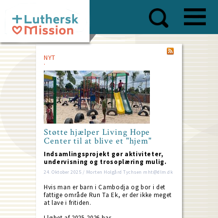
Skip
to
main
content
NYT
Støtte hjælper Living Hope
Center til at blive et "hjem"
Indsamlingsprojekt gør aktiviteter,
undervisning og trosoplæring mulig.
24. Oktober 2025 / Morten Holgård Tychsen mht@dlm.dk
Hvis man er barn i Cambodja og bor i det
fattige område Run Ta Ek, er der ikke meget
at lave i fritiden.
I løbet af 2025-2026 har…