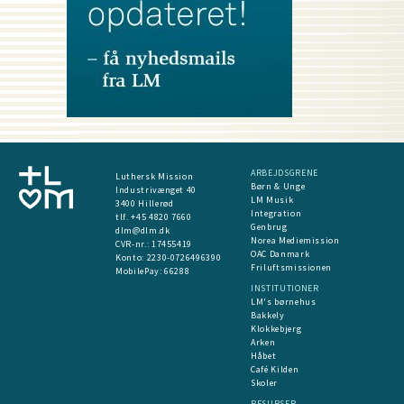
ARBEJDSGRENE
Luthersk Mission
Børn & Unge
Industrivænget 40
LM Musik
3400 Hillerød
Integration
tlf. +45 4820 7660
Genbrug
dlm@dlm.dk
Norea Mediemission
CVR-nr.: 17455419
OAC Danmark
​Konto:
2230-0726496390
Friluftsmissionen
MobilePay:
66288
INSTITUTIONER
LM's børnehus
Bakkely
Klokkebjerg
Arken
Håbet
Café Kilden
Skoler
RESURSER