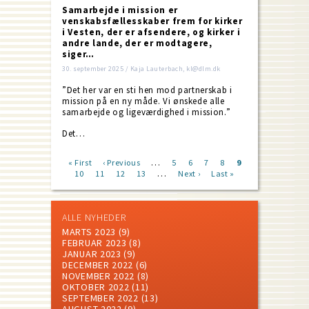
Samarbejde i mission er
venskabsfællesskaber frem for kirker
i Vesten, der er afsendere, og kirker i
andre lande, der er modtagere,
siger…
30. september 2025 / Kaja Lauterbach, kl@dlm.dk
”Det her var en sti hen mod partnerskab i
mission på en ny måde. Vi ønskede alle
samarbejde og ligeværdighed i mission.”
Det…
…
First
« First
Previous
‹ Previous
Page
5
Page
6
Page
7
Page
8
Current
9
…
page
Page
10
Page
11
page
Page
12
Page
13
Next
Next ›
Last
Last »
page
Pagination
page
page
ALLE NYHEDER
MARTS 2023
(9)
FEBRUAR 2023
(8)
JANUAR 2023
(9)
DECEMBER 2022
(6)
NOVEMBER 2022
(8)
OKTOBER 2022
(11)
SEPTEMBER 2022
(13)