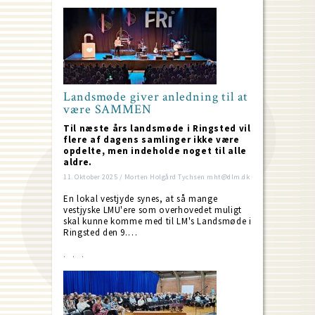
Landsmøde giver anledning til at
være SAMMEN
Til næste års landsmøde i Ringsted vil
flere af dagens samlinger ikke være
opdelte, men indeholde noget til alle
aldre.
11. Oktober 2025 / Morten Holgård Tychsen mht@dlm.dk
En lokal vestjyde synes, at så mange
vestjyske LMU'ere som overhovedet muligt
skal kunne komme med til LM's Landsmøde i
Ringsted den 9.…