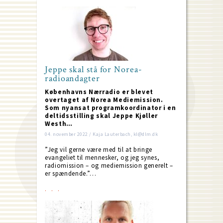
Jeppe skal stå for Norea-
radioandagter
Københavns Nærradio er blevet
overtaget af Norea Mediemission.
Som nyansat programkoordinator i en
deltidsstilling skal Jeppe Kjøller
Westh…
04. november 2022 / Kaja Lauterbach, kl@dlm.dk
”Jeg vil gerne være med til at bringe
evangeliet til mennesker, og jeg synes,
radiomission – og mediemission generelt –
er spændende.”…