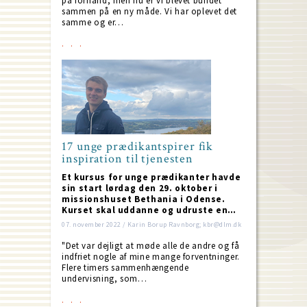
på forhånd, men nu er vi blevet bundet
sammen på en ny måde. Vi har oplevet det
samme og er…
17 unge prædikantspirer fik
inspiration til tjenesten
Et kursus for unge prædikanter havde
sin start lørdag den 29. oktober i
missionshuset Bethania i Odense.
Kurset skal uddanne og udruste en…
07. november 2022 / Karin Borup Ravnborg; kbr@dlm.dk
"Det var dejligt at møde alle de andre og få
indfriet nogle af mine mange forventninger.
Flere timers sammenhængende
undervisning, som…