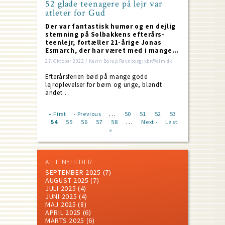
52 glade teenagere på lejr var
atleter for Gud
Der var fantastisk humør og en dejlig
stemning på Solbakkens efterårs-
teenlejr, fortæller 21-årige Jonas
Esmarch, der har været med i mange…
27. Oktober 2022 / Karin Borup Ravnborg; kbr@dlm.dk
Efterårsferien bød på mange gode
lejroplevelser for børn og unge, blandt
andet…
…
First
« First
Previous
‹ Previous
Page
50
Page
51
Page
52
Page
53
…
page
Current
54
Page
55
page
Page
56
Page
57
Page
58
Next
Next ›
Last
Last
Pagination
page
»
page
page
ALLE NYHEDER
SEPTEMBER 2025
(7)
AUGUST 2025
(7)
JULI 2025
(4)
JUNI 2025
(4)
MAJ 2025
(8)
APRIL 2025
(6)
MARTS 2025
(6)