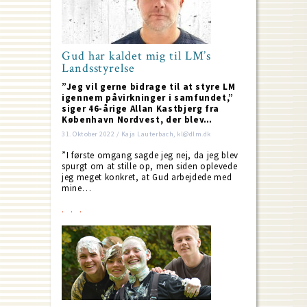
Gud har kaldet mig til LM’s
Landsstyrelse
”Jeg vil gerne bidrage til at styre LM
igennem påvirkninger i samfundet,”
siger 46-årige Allan Kastbjerg fra
København Nordvest, der blev…
31. Oktober 2022 / Kaja Lauterbach, kl@dlm.dk
”I første omgang sagde jeg nej, da jeg blev
spurgt om at stille op, men siden oplevede
jeg meget konkret, at Gud arbejdede med
mine…