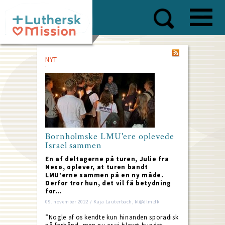
Skip
to
main
content
NYT
Bornholmske LMU'ere oplevede
Israel sammen
En af deltagerne på turen, Julie fra
Nexø, oplever, at turen bandt
LMU’erne sammen på en ny måde.
Derfor tror hun, det vil få betydning
for…
09. november 2022 / Kaja Lauterbach, kl@dlm.dk
”Nogle af os kendte kun hinanden sporadisk