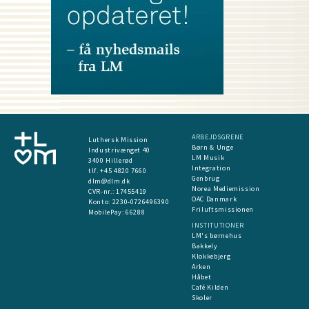
ARBEJDSGRENE
Luthersk Mission
Børn & Unge
Industrivænget 40
LM Musik
3400 Hillerød
Integration
tlf. +45 4820 7660
Genbrug
dlm@dlm.dk
Norea Mediemission
CVR-nr.: 17455419
OAC Danmark
​Konto:
2230-0726496390
Friluftsmissionen
MobilePay:
66288
INSTITUTIONER
LM's børnehus
Bakkely
Klokkebjerg
Arken
Håbet
Café Kilden
Skoler