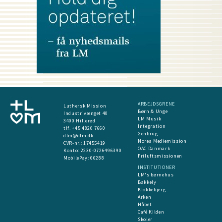
ARBEJDSGRENE
Luthersk Mission
Børn & Unge
Industrivænget 40
LM Musik
3400 Hillerød
Integration
tlf. +45 4820 7660
Genbrug
dlm@dlm.dk
Norea Mediemission
CVR-nr.: 17455419
OAC Danmark
​Konto:
2230-0726496390
Friluftsmissionen
MobilePay:
66288
INSTITUTIONER
LM's børnehus
Bakkely
Klokkebjerg
Arken
Håbet
Café Kilden
Skoler