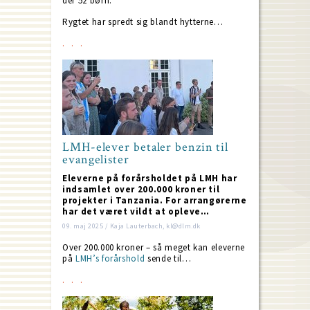
der 52 børn.
Rygtet har spredt sig blandt hytterne…
LMH-elever betaler benzin til
evangelister
Eleverne på forårsholdet på LMH har
indsamlet over 200.000 kroner til
projekter i Tanzania. For arrangørerne
har det været vildt at opleve…
09. maj 2025 / Kaja Lauterbach, kl@dlm.dk
Over 200.000 kroner – så meget kan eleverne
på
LMH’s forårshold
sende til…