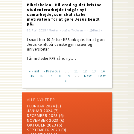
Bibelskolen i Hillerød og det kristne
studenterarbejde indgår nyt
samarbejde, som skal skabe
motivation for at gøre Jesus kendt
på…
30. April 2025 / Morten Holgård Tychsen mht@dlm.dk
I snart har 70 år har KFS arbejdet for at gøre
Jesus kendt på danske gymnasier og
universiteter.
I år indleder KFS så et nyt…
…
First
« First
Previous
‹ Previous
Page
11
Page
12
Page
13
Page
14
…
page
Current
15
Page
16
page
Page
17
Page
18
Page
19
Next
Next ›
Last
Last
Pagination
page
»
page
page
ALLE NYHEDER
FEBRUAR 2024
(8)
JANUAR 2024
(7)
DECEMBER 2023
(6)
NOVEMBER 2023
(6)
OKTOBER 2023
(6)
SEPTEMBER 2023
(9)