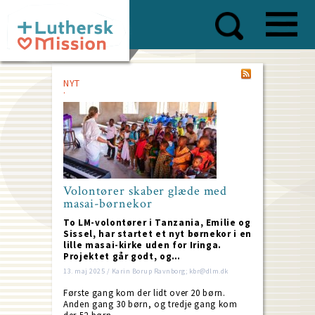
Skip
to
main
content
NYT
Volontører skaber glæde med
masai-børnekor
To LM-volontører i Tanzania, Emilie og
Sissel, har startet et nyt børnekor i en
lille masai-kirke uden for Iringa.
Projektet går godt, og…
13. maj 2025 / Karin Borup Ravnborg; kbr@dlm.dk
Første gang kom der lidt over 20 børn.
Anden gang 30 børn, og tredje gang kom