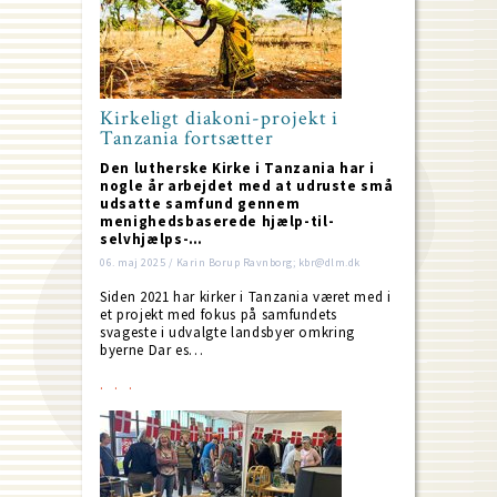
Kirkeligt diakoni-projekt i
Tanzania fortsætter
Den lutherske Kirke i Tanzania har i
nogle år arbejdet med at udruste små
udsatte samfund gennem
menighedsbaserede hjælp-til-
selvhjælps-…
06. maj 2025 / Karin Borup Ravnborg; kbr@dlm.dk
Siden 2021 har kirker i Tanzania været med i
et projekt med fokus på samfundets
svageste i udvalgte landsbyer omkring
byerne Dar es…