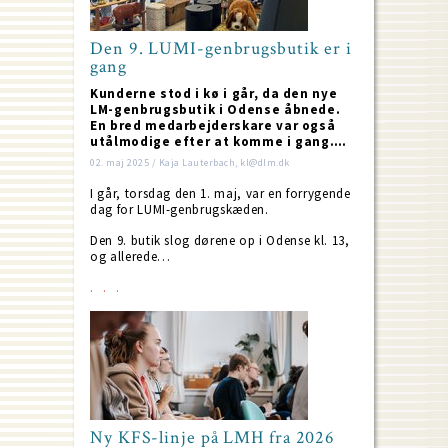
Den 9. LUMI-genbrugsbutik er i
gang
Kunderne stod i kø i går, da den nye
LM-genbrugsbutik i Odense åbnede.
En bred medarbejderskare var også
utålmodige efter at komme i gang.…
02. maj 2025 / Kaja Lauterbach, kl@dlm.dk
I går, torsdag den 1. maj, var en forrygende
dag for LUMI-genbrugskæden.
Den 9. butik slog dørene op i Odense kl. 13,
og allerede…
Ny KFS-linje på LMH fra 2026