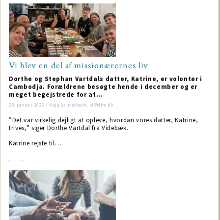
Vi blev en del af missionærernes liv
Dorthe og Stephan Vartdals datter, Katrine, er volontør i
Cambodja. Forældrene besøgte hende i december og er
meget begejstrede for at…
20. januar 2026 / Kaja Lauterbach, kl@dlm.dk
”Det var virkelig dejligt at opleve, hvordan vores datter, Katrine,
trives,” siger Dorthe Vartdal fra Videbæk.
Katrine rejste til…