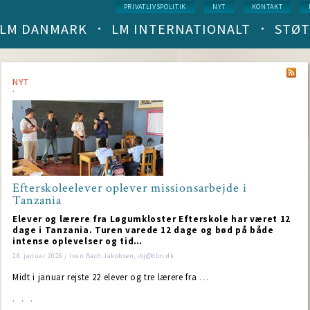
Service
PRIVATLIVSPOLITIK
NYT
KONTAKT
menu
LM DANMARK
LM INTERNATIONALT
STØT
Main
navigation
(level
1)
NYT
Efterskoleelever oplever missionsarbejde i
Tanzania
Elever og lærere fra Løgumkloster Efterskole har været 12
dage i Tanzania. Turen varede 12 dage og bød på både
intense oplevelser og tid…
28. januar 2026 / Ivan Bach Jakobsen, ibj@dlm.dk
Midt i januar rejste 22 elever og tre lærere fra
…