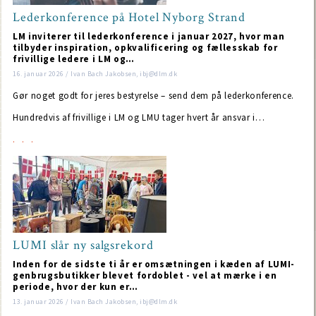
Lederkonference på Hotel Nyborg Strand
LM inviterer til lederkonference i januar 2027, hvor man
tilbyder inspiration, opkvalificering og fællesskab for
frivillige ledere i LM og…
16. januar 2026 / Ivan Bach Jakobsen, ibj@dlm.dk
Gør noget godt for jeres bestyrelse – send dem på lederkonference.
Hundredvis af frivillige i LM og LMU tager hvert år ansvar i…
LUMI slår ny salgsrekord
Inden for de sidste ti år er omsætningen i kæden af LUMI-
genbrugsbutikker blevet fordoblet - vel at mærke i en
periode, hvor der kun er…
13. januar 2026 / Ivan Bach Jakobsen, ibj@dlm.dk