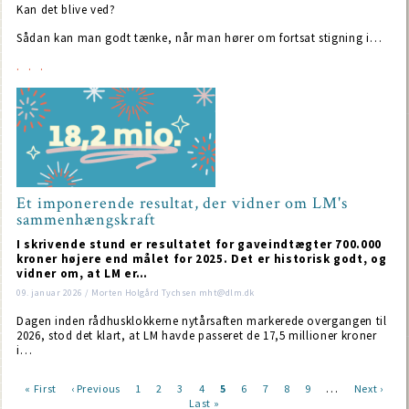
Kan det blive ved?
Sådan kan man godt tænke, når man hører om fortsat stigning i…
Et imponerende resultat, der vidner om LM's
sammenhængskraft
I skrivende stund er resultatet for gaveindtægter 700.000
kroner højere end målet for 2025. Det er historisk godt, og
vidner om, at LM er…
09. januar 2026 / Morten Holgård Tychsen mht@dlm.dk
Dagen inden rådhusklokkerne nytårsaften markerede overgangen til
2026, stod det klart, at LM havde passeret de 17,5 millioner kroner
i…
…
First
« First
Previous
‹ Previous
Page
1
Page
2
Page
3
Page
4
Current
5
Page
6
Page
7
Page
8
Page
9
Next
Next ›
page
page
Last
Last »
page
page
Pagination