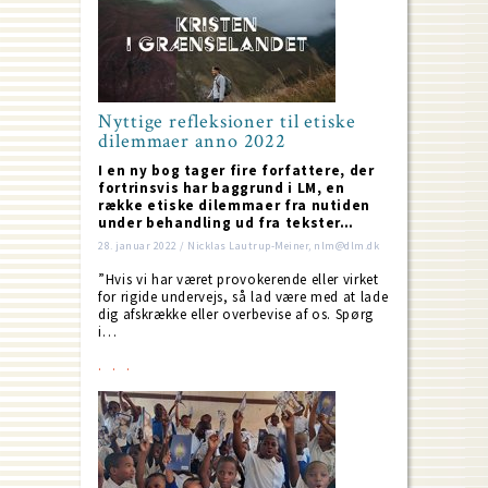
Nyttige refleksioner til etiske
dilemmaer anno 2022
I en ny bog tager fire forfattere, der
fortrinsvis har baggrund i LM, en
række etiske dilemmaer fra nutiden
under behandling ud fra tekster…
28. januar 2022 / Nicklas Lautrup-Meiner, nlm@dlm.dk
”Hvis vi har været provokerende eller virket
for rigide undervejs, så lad være med at lade
dig afskrække eller overbevise af os. Spørg
i…