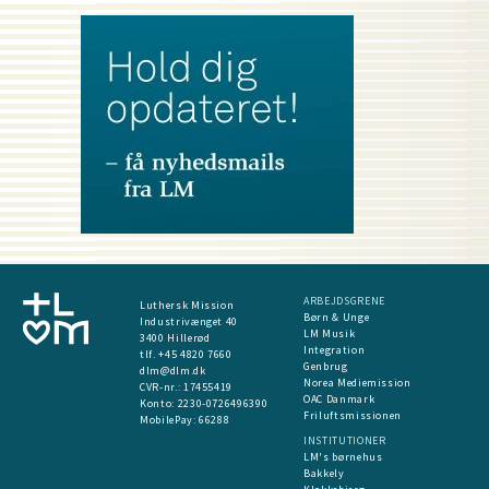
ARBEJDSGRENE
Luthersk Mission
Børn & Unge
Industrivænget 40
LM Musik
3400 Hillerød
Integration
tlf. +45 4820 7660
Genbrug
dlm@dlm.dk
Norea Mediemission
CVR-nr.: 17455419
OAC Danmark
​Konto:
2230-0726496390
Friluftsmissionen
MobilePay:
66288
INSTITUTIONER
LM's børnehus
Bakkely