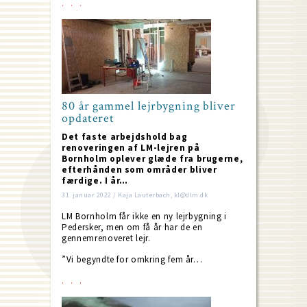
80 år gammel lejrbygning bliver
opdateret
Det faste arbejdshold bag
renoveringen af LM-lejren på
Bornholm oplever glæde fra brugerne,
efterhånden som områder bliver
færdige. I år…
31. januar 2022 / Kaja Lauterbach, kl@dlm.dk
LM Bornholm får ikke en ny lejrbygning i
Pedersker, men om få år har de en
gennemrenoveret lejr.
”Vi begyndte for omkring fem år…