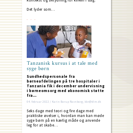
kontekst og betydning for kirken i dag.
Det lyder som…
Tanzanisk kursus i at tale med
syge børn
Sundhedspersonale fra
børneafdelingen på tre hospitaler i
Tanzania fik i december undervisning
i børneomsorg med økonomisk støtte
fra…
04. februar 2022 / Karin Borup Ravnborg; kbr@dlm.dk
Seks dage med teori og fire dage med
praktiske øvelser i, hvordan man kan møde
syge børn på en kærlig måde og anvende
leg for at skabe…