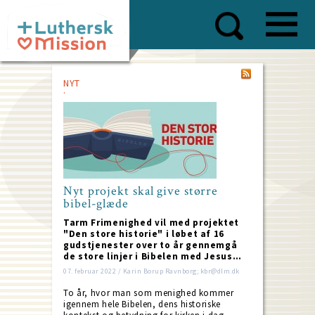
Skip
to
main
content
NYT
Nyt projekt skal give større
bibel-glæde
Tarm Frimenighed vil med projektet
"Den store historie" i løbet af 16
gudstjenester over to år gennemgå
de store linjer i Bibelen med Jesus…
07. februar 2022 / Karin Borup Ravnborg; kbr@dlm.dk
To år, hvor man som menighed kommer
igennem hele Bibelen, dens historiske