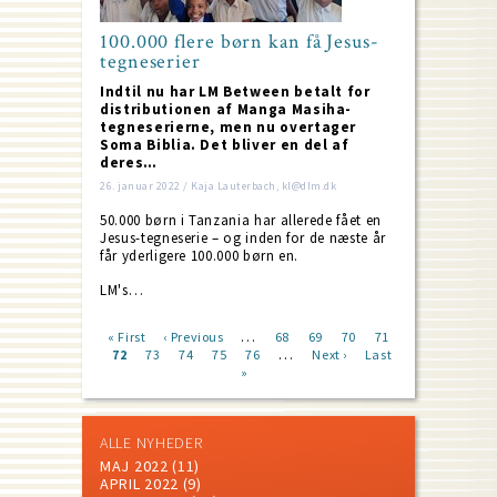
100.000 flere børn kan få Jesus-
tegneserier
Indtil nu har LM Between betalt for
distributionen af Manga Masiha-
tegneserierne, men nu overtager
Soma Biblia. Det bliver en del af
deres…
26. januar 2022 / Kaja Lauterbach, kl@dlm.dk
50.000 børn i Tanzania har allerede fået en
Jesus-tegneserie – og inden for de næste år
får yderligere 100.000 børn en.
LM's…
…
First
« First
Previous
‹ Previous
Page
68
Page
69
Page
70
Page
71
…
page
Current
72
Page
73
page
Page
74
Page
75
Page
76
Next
Next ›
Last
Last
Pagination
page
»
page
page
ALLE NYHEDER
MAJ 2022
(11)
APRIL 2022
(9)