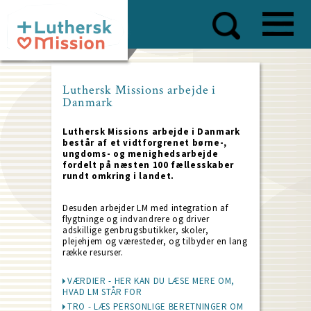
Skip
to
main
content
Luthersk Missions arbejde i
Danmark
Luthersk Missions arbejde i Danmark
består af et vidtforgrenet børne-,
ungdoms- og menighedsarbejde
fordelt på næsten 100 fællesskaber
rundt omkring i landet.
Desuden arbejder LM med integration af
flygtninge og indvandrere og driver
adskillige genbrugsbutikker, skoler,
plejehjem og væresteder, og tilbyder en lang
række resurser.
VÆRDIER - HER KAN DU LÆSE MERE OM,
HVAD LM STÅR FOR
TRO - LÆS PERSONLIGE BERETNINGER OM