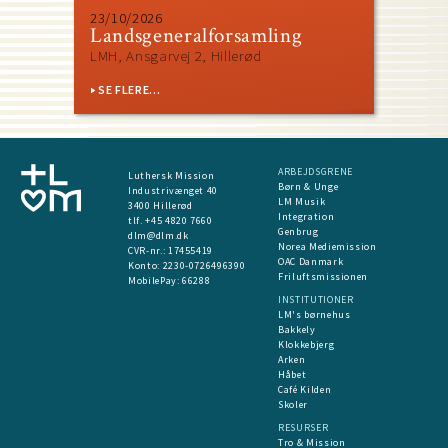
23/10/2026
Landsgeneralforsamling
LMH, Ansgarvej 2, Hillerød
SE FLERE...
ARBEJDSGRENE
Luthersk Mission
Børn & Unge
Industrivænget 40
LM Musik
3400 Hillerød
Integration
tlf. +45 4820 7660
Genbrug
dlm@dlm.dk
Norea Mediemission
CVR-nr.: 17455419
OAC Danmark
​Konto:
2230-0726496390
Friluftsmissionen
MobilePay:
66288
INSTITUTIONER
LM's børnehus
Bakkely
Klokkebjerg
Arken
Håbet
Café Kilden
Skoler
RESURSER
Tro & Mission