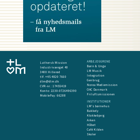
ARBEJDSGRENE
Luthersk Mission
Børn & Unge
Industrivænget 40
LM Musik
3400 Hillerød
Integration
tlf. +45 4820 7660
Genbrug
dlm@dlm.dk
Norea Mediemission
CVR-nr.: 17455419
OAC Danmark
​Konto:
2230-0726496390
Friluftsmissionen
MobilePay:
66288
INSTITUTIONER
LM's børnehus
Bakkely
Klokkebjerg
Arken
Håbet
Café Kilden
Skoler