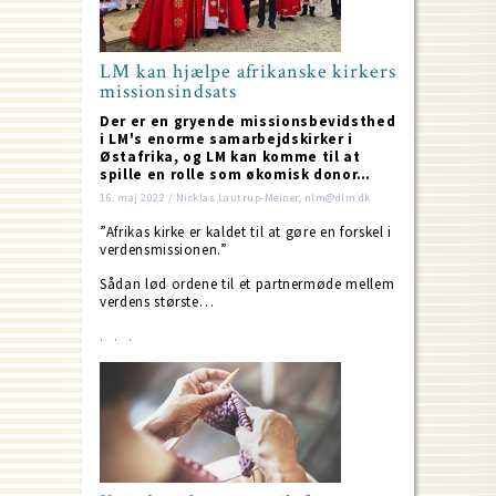
LM kan hjælpe afrikanske kirkers
missionsindsats
Der er en gryende missionsbevidsthed
i LM's enorme samarbejdskirker i
Østafrika, og LM kan komme til at
spille en rolle som økomisk donor…
16. maj 2022 / Nicklas Lautrup-Meiner, nlm@dlm.dk
”Afrikas kirke er kaldet til at gøre en forskel i
verdensmissionen.”
Sådan lød ordene til et partnermøde mellem
verdens største…