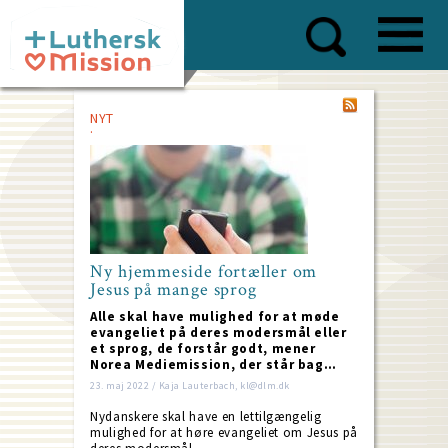
Skip
to
main
content
NYT
Ny hjemmeside fortæller om
Jesus på mange sprog
Alle skal have mulighed for at møde
evangeliet på deres modersmål eller
et sprog, de forstår godt, mener
Norea Mediemission, der står bag…
23. maj 2022 / Kaja Lauterbach, kl@dlm.dk
Nydanskere skal have en lettilgængelig
mulighed for at høre evangeliet om Jesus på