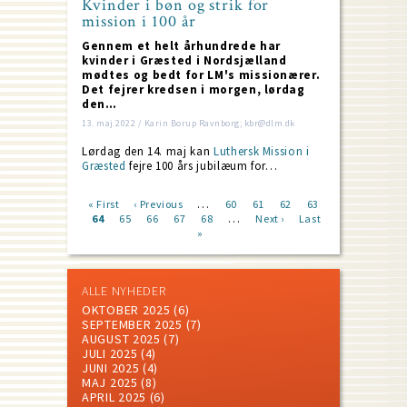
Kvinder i bøn og strik for
mission i 100 år
Gennem et helt århundrede har
kvinder i Græsted i Nordsjælland
mødtes og bedt for LM's missionærer.
Det fejrer kredsen i morgen, lørdag
den…
13. maj 2022 / Karin Borup Ravnborg; kbr@dlm.dk
Lørdag den 14. maj kan
Luthersk Mission i
Græsted
fejre 100 års jubilæum for…
…
First
« First
Previous
‹ Previous
Page
60
Page
61
Page
62
Page
63
…
page
Current
64
Page
65
page
Page
66
Page
67
Page
68
Next
Next ›
Last
Last
Pagination
page
»
page
page
ALLE NYHEDER
OKTOBER 2025
(6)
SEPTEMBER 2025
(7)
AUGUST 2025
(7)
JULI 2025
(4)
JUNI 2025
(4)
MAJ 2025
(8)
APRIL 2025
(6)