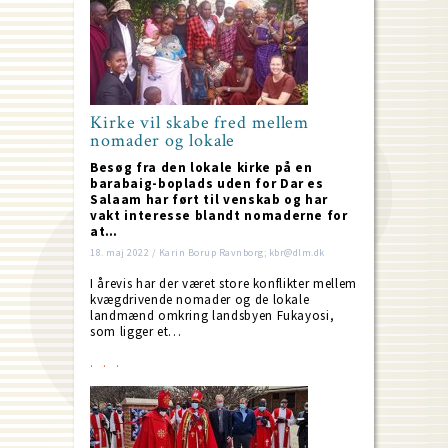
Kirke vil skabe fred mellem
nomader og lokale
Besøg fra den lokale kirke på en
barabaig-boplads uden for Dar es
Salaam har ført til venskab og har
vakt interesse blandt nomaderne for
at…
18. maj 2022 / Karin Borup Ravnborg; kbr@dlm.dk
I årevis har der været store konflikter mellem
kvægdrivende nomader og de lokale
landmænd omkring landsbyen Fukayosi,
som ligger et…