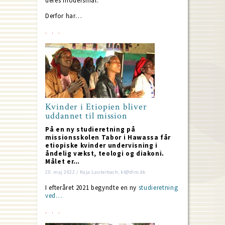
deres modersmål.
Derfor har…
Kvinder i Etiopien bliver
uddannet til mission
På en ny studieretning på
missionsskolen Tabor i Hawassa får
etiopiske kvinder undervisning i
åndelig vækst, teologi og diakoni.
Målet er…
20. maj 2022 / Kaja Lauterbach, kl@dlm.dk
I efteråret 2021 begyndte en ny
studieretning
ved…