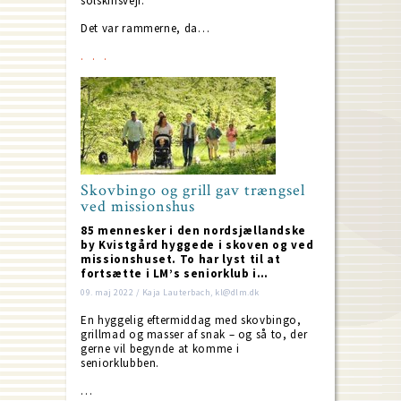
solskinsvejr.
Det var rammerne, da…
Skovbingo og grill gav trængsel
ved missionshus
85 mennesker i den nordsjællandske
by Kvistgård hyggede i skoven og ved
missionshuset. To har lyst til at
fortsætte i LM’s seniorklub i…
09. maj 2022 / Kaja Lauterbach, kl@dlm.dk
En hyggelig eftermiddag med skovbingo,
grillmad og masser af snak – og så to, der
gerne vil begynde at komme i
seniorklubben.
…