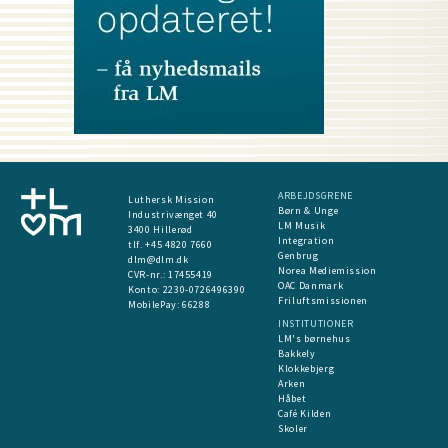
ARBEJDSGRENE
Luthersk Mission
Børn & Unge
Industrivænget 40
LM Musik
3400 Hillerød
Integration
tlf. +45 4820 7660
Genbrug
dlm@dlm.dk
Norea Mediemission
CVR-nr.: 17455419
OAC Danmark
​Konto:
2230-0726496390
Friluftsmissionen
MobilePay:
66288
INSTITUTIONER
LM's børnehus
Bakkely
Klokkebjerg
Arken
Håbet
Café Kilden
Skoler