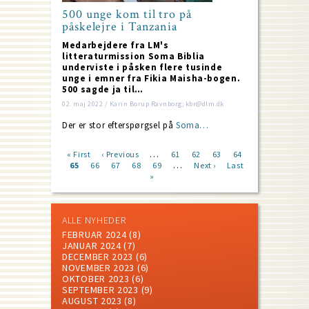
500 unge kom til tro på
påskelejre i Tanzania
Medarbejdere fra LM's
litteraturmission Soma Biblia
underviste i påsken flere tusinde
unge i emner fra Fikia Maisha-bogen.
500 sagde ja til…
02. maj 2022 / Karin Borup Ravnborg; kbr@dlm.dk
Der er stor efterspørgsel på
Soma…
…
First
« First
Previous
‹ Previous
Page
61
Page
62
Page
63
Page
64
…
page
Current
65
Page
66
page
Page
67
Page
68
Page
69
Next
Next ›
Last
Last
Pagination
page
»
page
page
ALLE NYHEDER
FEBRUAR 2024
(8)
JANUAR 2024
(7)
DECEMBER 2023
(6)
NOVEMBER 2023
(6)
OKTOBER 2023
(6)
SEPTEMBER 2023
(9)
AUGUST 2023
(8)