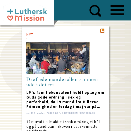
Skip
to
main
content
NYT
Drøftede manderollen sammen
ude i det fri
LM's familiekonsulent holdt oplæg om
Guds gode ordning i sex og
parforhold, da 19 mænd fra Hillerød
Frimenighed en lørdag i maj var på…
11. maj 2022 / Karin Borup Ravnborg; kbr@dlm.dk
19 mænd i alle aldre i snak omkring et bål
og på vandretur i skoven i det skønneste