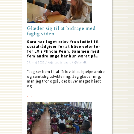
Glæder sig til at bidrage med
faglig viden
Sara har taget orlov fra studiet til
socialrådgiver for at blive volontør
for LM i Phnom Penh. Sammen med
fem andre unge har hun været på…
04. maj 2022 / Kaja Lauterbach, kl@dlm.dk
”Jeg ser frem til at få lov til at hjælpe andre
og samtidig udvikle mig. Jeg glæder mig,
men jeg tror også, det bliver meget hårdt
og…