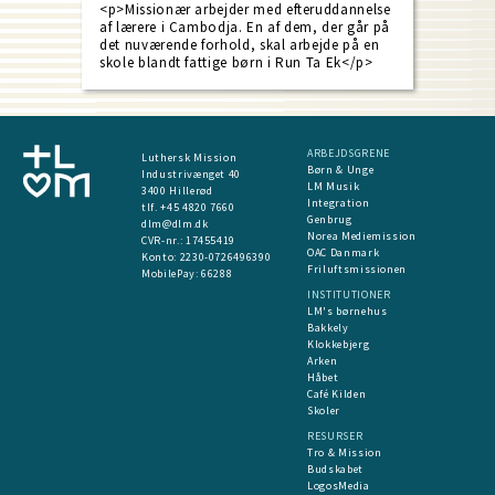
<p>Missionær arbejder med efteruddannelse
af lærere i Cambodja. En af dem, der går på
det nuværende forhold, skal arbejde på en
skole blandt fattige børn i Run Ta Ek</p>
ARBEJDSGRENE
Luthersk Mission
Børn & Unge
Industrivænget 40
LM Musik
3400 Hillerød
Integration
tlf. +45 4820 7660
Genbrug
dlm@dlm.dk
Norea Mediemission
CVR-nr.: 17455419
OAC Danmark
​Konto:
2230-0726496390
Friluftsmissionen
MobilePay:
66288
INSTITUTIONER
LM's børnehus
Bakkely
Klokkebjerg
Arken
Håbet
Café Kilden
Skoler
RESURSER
Tro & Mission
Budskabet
LogosMedia