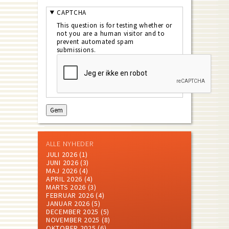
CAPTCHA
This question is for testing whether or
not you are a human visitor and to
prevent automated spam
submissions.
ALLE NYHEDER
JULI 2026
(1)
JUNI 2026
(3)
MAJ 2026
(4)
APRIL 2026
(4)
MARTS 2026
(3)
FEBRUAR 2026
(4)
JANUAR 2026
(5)
DECEMBER 2025
(5)
NOVEMBER 2025
(8)
OKTOBER 2025
(6)