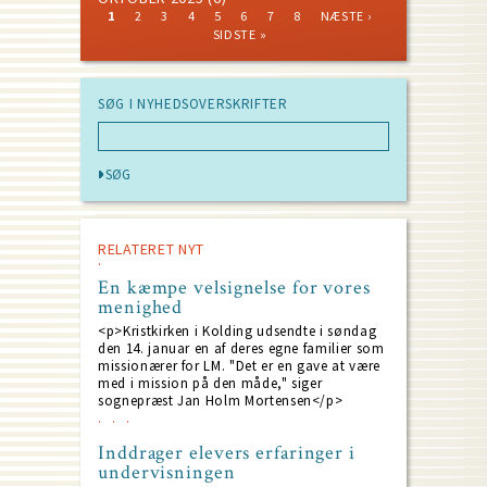
CURRENT
PAGE
PAGE
PAGE
PAGE
PAGE
PAGE
PAGE
NEXT
LAST
1
2
3
4
5
6
7
8
NÆSTE ›
PAGE
PAGE
PAGE
Pagination
SIDSTE »
SØG I NYHEDSOVERSKRIFTER
RELATERET NYT
En kæmpe velsignelse for vores
menighed
<p>Kristkirken i Kolding udsendte i søndag
den 14. januar en af deres egne familier som
missionærer for LM. "Det er en gave at være
med i mission på den måde," siger
sognepræst Jan Holm Mortensen</p>
Inddrager elevers erfaringer i
undervisningen