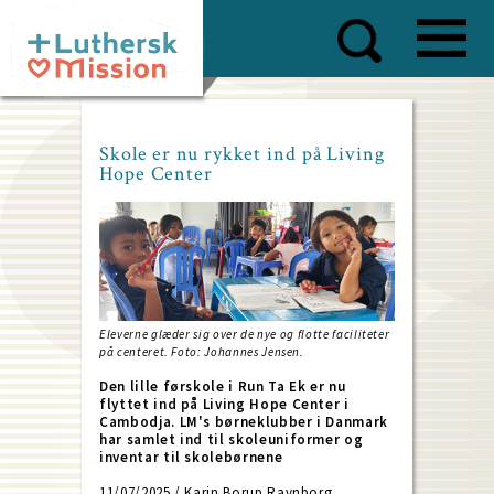
Skip
to
main
content
Skole er nu rykket ind på Living
Hope Center
Eleverne glæder sig over de nye og flotte faciliteter
på centeret. Foto: Johannes Jensen.
Den lille førskole i Run Ta Ek er nu
flyttet ind på Living Hope Center i
Cambodja. LM's børneklubber i Danmark
har samlet ind til skoleuniformer og
inventar til skolebørnene
11/07/2025 / Karin Borup Ravnborg