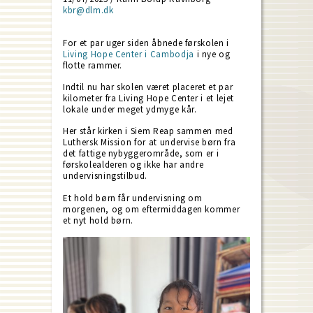
kbr@dlm.dk
For et par uger siden åbnede førskolen i
Living Hope Center i Cambodja
i nye og
flotte rammer.
Indtil nu har skolen været placeret et par
kilometer fra Living Hope Center i et lejet
lokale under meget ydmyge kår.
Her står kirken i Siem Reap sammen med
Luthersk Mission for at undervise børn fra
det fattige nybyggerområde, som er i
førskolealderen og ikke har andre
undervisningstilbud.
Et hold børn får undervisning om
morgenen, og om eftermiddagen kommer
et nyt hold børn.