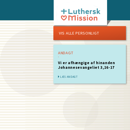
Skip
to
main
content
VIS ALLE PERSONLIGT
ANDAGT
Vi er afhængige af hinanden
Johannesevangeliet 3,16-17
LÆS ANDAGT