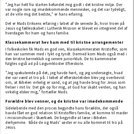
”Jeg har helt fra starten befundet mig godt i det kristne miljø. Der
var nogle rare og imødekommende mennesker, og det var tydeligt,
at de ville mig det bedste,” er hans erfaring.
Det er Mads Eriksens erfaring i løbet af de seneste år, hvor troen på
Jesus og fællesskabet i Luthersk Mission er blevet en integreret del af
hverdagen for ham og hans familie.
Klassekammerat hev ham med til kristne arrangementer
I folkeskolen fik Mads en god ven, klassekammeraten Kristoffer, som
han var sammen med i tykt og tyndt. Dermed kom Mads også med i
den kristne børneklub og senere juniorklub. De to kammerater
fulgtes også ad på Løgumkloster Efterskole.
”Jeg spekulerede på det, jeg havde hørt, og jeg undersøgte, hvad
der var værd at tro på. I løbet af efterskoletiden blev jeg overbevist
om, at Bibelen virkelig er sand, og at jeg havde brug for Jesus som
frelser i mit liv. Det gik op for mig, at Gud har skabt verden, og han
virkelig elsker mig,” fortæller Mads.
Forældre blev venner, og de kristne var imødekommende
Sideløbende med den proces begyndte hans forældre, der også
havde fået en god relation til Kristoffers familie, at komme til møder
i missionshuset i Skærbæk. De begyndte at læse i Bibelen
derhjemme. Både de og Mads’ søster er nu alle kommet til tro på
Jesus.