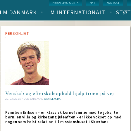
Service
PRIVATLIVSPOLITIK
NYT
KONTAKT
menu
LM DANMARK
LM INTERNATIONALT
STØT
Main
navigation
(level
1)
PERSONLIGT
Venskab og efterskoleophold hjalp troen på vej
20/03/2015 / OLE SOLGAARD
OS@DLM.DK
Familien Eriksen – en klassisk kernefamilie med to jobs, to
børn, en villa og kirkegang juleaften - er ikke vokset op med
nogen som helst relation til missionshuset i Skærbæk