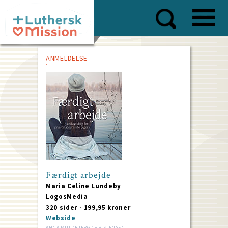
Skip
to
main
content
ANMELDELSE
Færdigt arbejde
Maria Celine Lundeby
LogosMedia
320 sider - 199,95 kroner
Webside
ANNA MULDBJERG CHRISTENSEN