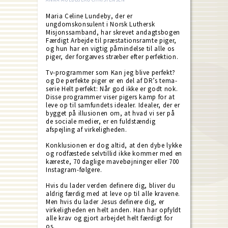
Maria Celine Lundeby, der er
ungdomskonsulent i Norsk Luthersk
Misjonssamband, har skrevet andagtsbogen
Færdigt Arbejde til præstationsramte piger,
og hun har en vigtig påmindelse til alle os
piger, der forgæves stræber efter perfektion.
Tv-programmer som Kan jeg blive perfekt?
og De perfekte piger er en del af DR’s tema-
serie Helt perfekt: Når god ikke er godt nok.
Disse programmer viser pigers kamp for at
leve op til samfundets idealer. Idealer, der er
bygget på illusionen om, at hvad vi ser på
de sociale medier, er en fuldstændig
afspejling af virkeligheden.
Konklusionen er dog altid, at den dybe lykke
og rodfæstede selvtillid ikke kommer med en
kæreste, 70 daglige mavebøjninger eller 700
Instagram-følgere.
Hvis du lader verden definere dig, bliver du
aldrig færdig med at leve op til alle kravene.
Men hvis du lader Jesus definere dig, er
virkeligheden en helt anden. Han har opfyldt
alle krav og gjort arbejdet helt færdigt for
os.