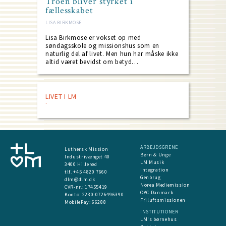
Troen bliver styrket i
fællesskabet
LISA BIRKMOSE
Lisa Birkmose er vokset op med
søndagsskole og missionshus som en
naturlig del af livet. Men hun har måske ikke
altid været bevidst om betyd…
LIVET I LM
ARBEJDSGRENE
Luthersk Mission
Børn & Unge
Industrivænget 40
LM Musik
3400 Hillerød
Integration
tlf. +45 4820 7660
Genbrug
dlm@dlm.dk
Norea Mediemission
CVR-nr.: 17455419
OAC Danmark
​Konto:
2230-0726496390
Friluftsmissionen
MobilePay:
66288
INSTITUTIONER
LM's børnehus