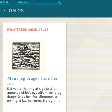
Search
PRESSE
ENGLISH
OM OS
RELATEREDE ANMELDELSE
Mens jeg drager ånde her
AERA
Det var let for mig at sige ja til at
anmelde AERA’s nye album Mens jeg
drager ånde her. For albummet er
nemlig et kærkomment bidrag til…