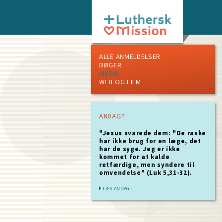
Skip
to
main
content
ALLE ANMELDELSER
BØGER
MUSIK
WEB OG FILM
ANDAGT
"Jesus svarede dem: "De raske
har ikke brug for en læge, det
har de syge. Jeg er ikke
kommet for at kalde
retfærdige, men syndere til
omvendelse" (Luk 5,31-32).
LÆS ANDAGT