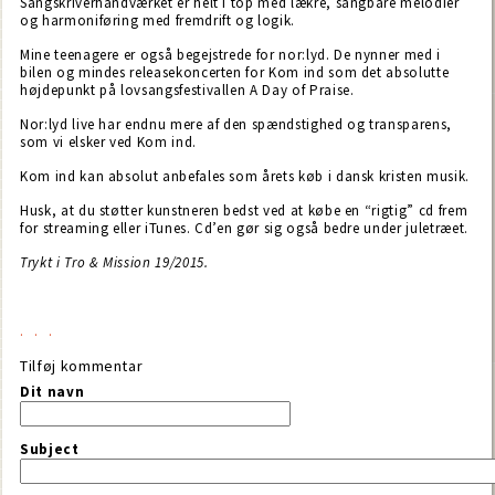
Sangskriverhåndværket er helt i top med lækre, sangbare melodier
og harmoniføring med fremdrift og logik.
Mine teenagere er også begejstrede for nor:lyd. De nynner med i
bilen og mindes releasekoncerten for Kom ind som det absolutte
højdepunkt på lovsangsfestivallen A Day of Praise.
Nor:lyd live har endnu mere af den spændstighed og transparens,
som vi elsker ved Kom ind.
Kom ind kan absolut anbefales som årets køb i dansk kristen musik.
Husk, at du støtter kunstneren bedst ved at købe en “rigtig” cd frem
for streaming eller iTunes. Cd’en gør sig også bedre under juletræet.
Trykt i Tro & Mission 19/2015.
Tilføj kommentar
Dit navn
Subject