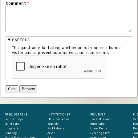
Comment
*
CAPTCHA
This question is for testing whether or not you are a human
visitor and to prevent automated spam submissions.
ARBEJDSGRENE
INSTITUTIONER
RESURSER
MI
Børn & Unge
LM's børnehus
Tro & Mission
Ca
LM Musik
Bakkely
Budskabet
Eti
Integration
Klokkebjerg
LogosMedia
Per
Genbrug
Arken
Lyset og Livet
Ta
Norea Mediemission
Håbet
Nodebasen
Mon