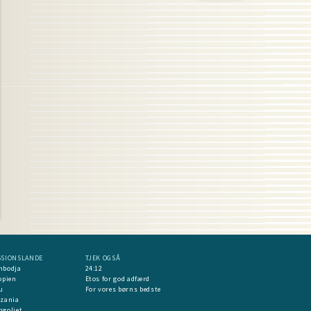
SSIONSLANDE
TJEK OGSÅ
mbodja
24:12
opien
Etos for god adfærd
u
For vores børns bedste
nzania
goliet