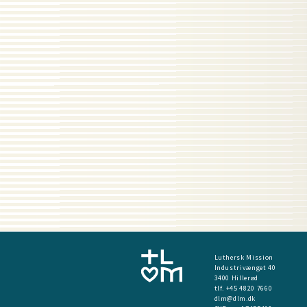
Luthersk Mission
Industrivænget 40
3400 Hillerød
tlf. +45 4820 7660
dlm@dlm.dk