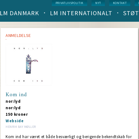
Service
PRIVATLIVSPOLITIK
NYT
KONTAKT
menu
LM DANMARK
LM INTERNATIONALT
STØT
Main
navigation
(level
1)
ANMELDELSE
Kom ind
nor:lyd
nor:lyd
150 kroner
Webside
HENRIK BAY MØLLER
Kom ind har været et både besværligt og berigende bekendtskab for