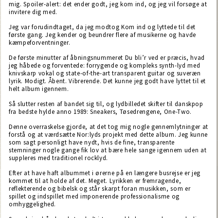
mig. Spoiler-alert: det ender godt, jeg kom ind, og jeg vil forsøge at
invitere dig med.
Jeg var forudindtaget, da jeg modtog Kom ind og lyttede til det
første gang. Jeg kender og beundrer flere af musikerne og havde
kæmpeforventninger.
De første minutter af åbningsnummeret Du bli’r ved er præcis, hvad
jeg håbede og forventede: forrygende og kompleks synth-lyd med
knivskarp vokal og state-of-the-art transparent guitar og suveræn
lyrik. Modigt. Åbent. Vibrerende. Det kunne jeg godt have lyttet til et
helt album igennem.
Så slutter resten af bandet sig til, og lydbilledet skifter til danskpop
fra bedste hylde anno 1989: Sneakers, Tøsedrengene, One-Two.
Denne overraskelse gjorde, at det tog mig nogle gennemlytninger at
forstå og at værdsætte Nor:lyds projekt med dette album. Jeg kunne
som sagt personligt have nydt, hvis de fine, transparente
stemninger nogle gange fik lov at bære hele sange igennem uden at
suppleres med traditionel rocklyd.
Efter at have haft albummet i ørerne på en længere busrejse er jeg
kommet til at holde af det. Meget. Lyrikken er fremragende,
reflekterende og bibelsk og står skarpt foran musikken, som er
spillet og indspillet med imponerende professionalisme og
omhyggelighed.