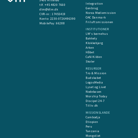
3400 Hillerød
Integration
tlf. +45 4820 7660
Genbrug
dlm@dlm.dk
Norea Mediemission
CVR-nr.: 17455419
OAC Danmark
​Konto:
2230-0726496390
Friluftsmissionen
MobilePay:
66288
INSTITUTIONER
LM's børnehus
Bakkely
Klokkebjerg
Arken
Håbet
Café Kilden
Skoler
RESURSER
Tro & Mission
Budskabet
LogosMedia
Lyset og Livet
Nodebasen
Worship Today
Discipel 24-7
Tilliv.dk
MISSIONSLANDE
Cambodja
Etiopien
Peru
Tanzania
Mongoliet