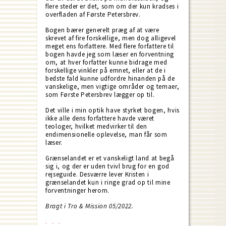
flere steder er det, som om der kun kradses i
overfladen af Første Petersbrev.
Bogen bærer generelt præg af at være
skrevet af fire forskellige, men dog alligevel
meget ens forfattere. Med flere forfattere til
bogen havde jeg som læser en forventning
om, at hver forfatter kunne bidrage med
forskellige vinkler på emnet, eller at de i
bedste fald kunne udfordre hinanden på de
vanskelige, men vigtige områder og temaer,
som Første Petersbrev lægger op til.
Det ville i min optik have styrket bogen, hvis
ikke alle dens forfattere havde været
teologer, hvilket medvirker til den
endimensionelle oplevelse, man får som
læser.
Grænselandet er et vanskeligt land at begå
sig i, og der er uden tvivl brug for en god
rejseguide. Desværre lever Kristen i
grænselandet kun i ringe grad op til mine
forventninger herom.
Bragt i Tro & Mission 05/2022.