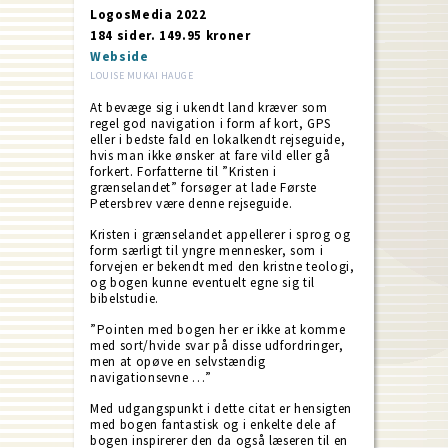
LogosMedia 2022
184 sider. 149.95 kroner
Webside
LOUISE MUKAI HAUGE
At bevæge sig i ukendt land kræver som
regel god navigation i form af kort, GPS
eller i bedste fald en lokalkendt rejseguide,
hvis man ikke ønsker at fare vild eller gå
forkert. Forfatterne til ”Kristen i
grænselandet” forsøger at lade Første
Petersbrev være denne rejseguide.
Kristen i grænselandet appellerer i sprog og
form særligt til yngre mennesker, som i
forvejen er bekendt med den kristne teologi,
og bogen kunne eventuelt egne sig til
bibelstudie.
”Pointen med bogen her er ikke at komme
med sort/hvide svar på disse udfordringer,
men at opøve en selvstændig
navigationsevne …”
Med udgangspunkt i dette citat er hensigten
med bogen fantastisk og i enkelte dele af
bogen inspirerer den da også læseren til en