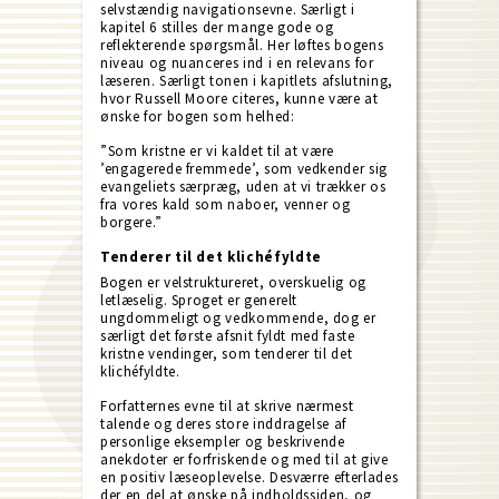
selvstændig navigationsevne. Særligt i
kapitel 6 stilles der mange gode og
reflekterende spørgsmål. Her løftes bogens
niveau og nuanceres ind i en relevans for
læseren. Særligt tonen i kapitlets afslutning,
hvor Russell Moore citeres, kunne være at
ønske for bogen som helhed:
”Som kristne er vi kaldet til at være
’engagerede fremmede’, som vedkender sig
evangeliets særpræg, uden at vi trækker os
fra vores kald som naboer, venner og
borgere.”
Tenderer til det klichéfyldte
Bogen er velstruktureret, overskuelig og
letlæselig. Sproget er generelt
ungdommeligt og vedkommende, dog er
særligt det første afsnit fyldt med faste
kristne vendinger, som tenderer til det
klichéfyldte.
Forfatternes evne til at skrive nærmest
talende og deres store inddragelse af
personlige eksempler og beskrivende
anekdoter er forfriskende og med til at give
en positiv læseoplevelse. Desværre efterlades
der en del at ønske på indholdssiden, og