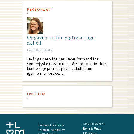
PERSONLIGT
Opgaven er for vigtig at sige
nej til
KAROLINE JENSEN
18-årige Karoline har været formand for
sønderjyske GAS LMU i et års tid. Men før hun
kunne sige ja til opgaven, skulle hun
igennem en proce…
LIVET I LM
ARBEJDSGRENE
Luthersk Mission
Børn & Unge
Industrivænget 40
LM Musik