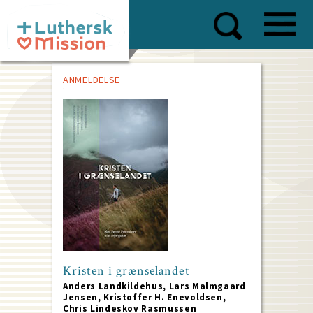
Skip
to
main
content
ANMELDELSE
Kristen i grænselandet
Anders Landkildehus, Lars Malmgaard
Jensen, Kristoffer H. Enevoldsen,
Chris Lindeskov Rasmussen