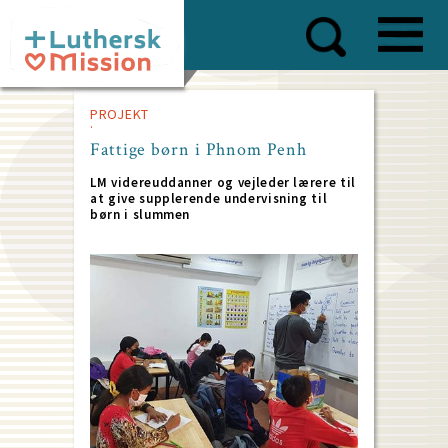
Skip
to
main
content
PROJEKT
Fattige børn i Phnom Penh
LM videreuddanner og vejleder lærere til
at give supplerende undervisning til
børn i slummen