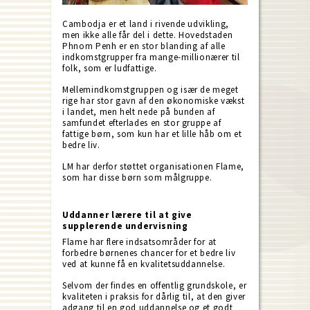
Cambodja er et land i rivende udvikling,
men ikke alle får del i dette. Hovedstaden
Phnom Penh er en stor blanding af alle
indkomstgrupper fra mange-millionærer til
folk, som er ludfattige.
Mellemindkomstgruppen og især de meget
rige har stor gavn af den økonomiske vækst
i landet, men helt nede på bunden af
samfundet efterlades en stor gruppe af
fattige børn, som kun har et lille håb om et
bedre liv.
LM har derfor støttet organisationen Flame,
som har disse børn som målgruppe.
Uddanner lærere til at give
supplerende undervisning
Flame har flere indsatsområder for at
forbedre børnenes chancer for et bedre liv
ved at kunne få en kvalitetsuddannelse.
Selvom der findes en offentlig grundskole, er
kvaliteten i praksis for dårlig til, at den giver
adgang til en god uddannelse og et godt