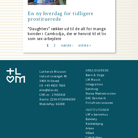
En ny hverdag for tidligere
prostituerede
"Daughters" rækker ud til de alt for mange
kvinder i Cambodja, der er henvist til et liv
som sex-arbejdere
Current
1
Page
2
Next
næste ›
Last
sidste »
page
page
page
Pagination
ARBEJDSGRENE
Luthersk Mission
Børn & Unge
Industrivænget 40
LM Musik
3400 Hillerød
Integration
tlf. +45 4820 7660
Genbrug
dlm@dlm.dk
Norea Mediemission
CVR-nr.: 17455419
OAC Danmark
​Konto:
2230-0726496390
Friluftsmissionen
MobilePay:
66288
INSTITUTIONER
LM's børnehus
Bakkely
Klokkebjerg
Arken
Håbet
Café Kilden