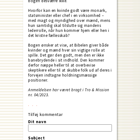
bogen desværre ikke.
Hvorfor kan en kvinde godt være monark,
statsminister eller chef i en virksomhed –
med magt og myndighed over mænd, mens
hun samtidig skal tilslutte sig mandens
lederrolle, når hun kommer hjem eller hen i
det kristne fællesskab?
Bogen ønsker at vise, at Bibelen giver både
kvinder og mænd hver sin vigtige rolle at
spille. Det gør den godt, men den er ikke
banebrydende i sit indhold. Den kommer
derfor næppe heller til at overbevise
skeptikere eller til at skubbe folk ud af deres i
forvejen indtagne holdningsmæssige
positioner.
Anmeldelsen har været bragt i Tro & Mission
nr. 04/2023.
Tilføj kommentar
Dit navn
Subject