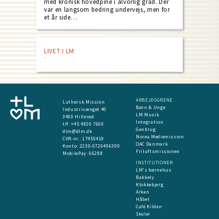
med kronisk hovedpine i alvorlig grad. Der
var en langsom bedring undervejs, men for
et år side…
LIVET I LM
ARBEJDSGRENE
Luthersk Mission
Børn & Unge
Industrivænget 40
LM Musik
3400 Hillerød
Integration
tlf. +45 4820 7660
Genbrug
dlm@dlm.dk
Norea Mediemission
CVR-nr.: 17455419
OAC Danmark
​Konto:
2230-0726496390
Friluftsmissionen
MobilePay:
66288
INSTITUTIONER
LM's børnehus
Bakkely
Klokkebjerg
Arken
Håbet
Café Kilden
Skoler