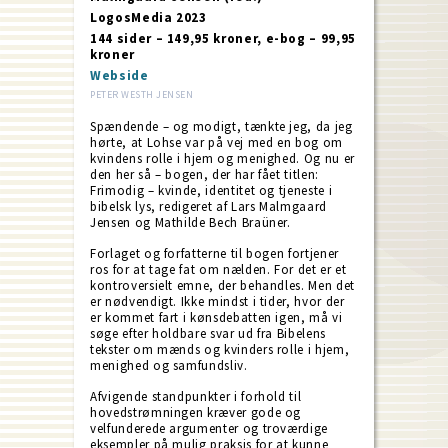
LogosMedia 2023
144 sider – 149,95 kroner, e-bog – 99,95
kroner
Webside
PETER WESTH JENSEN
Spændende – og modigt, tænkte jeg, da jeg
hørte, at Lohse var på vej med en bog om
kvindens rolle i hjem og menighed. Og nu er
den her så – bogen, der har fået titlen:
Frimodig – kvinde, identitet og tjeneste i
bibelsk lys, redigeret af Lars Malmgaard
Jensen og Mathilde Bech Braüner.
Forlaget og forfatterne til bogen fortjener
ros for at tage fat om nælden. For det er et
kontroversielt emne, der behandles. Men det
er nødvendigt. Ikke mindst i tider, hvor der
er kommet fart i kønsdebatten igen, må vi
søge efter holdbare svar ud fra Bibelens
tekster om mænds og kvinders rolle i hjem,
menighed og samfundsliv.
Afvigende standpunkter i forhold til
hovedstrømningen kræver gode og
velfunderede argumenter og troværdige
eksempler på mulig praksis for at kunne