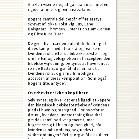
Artiklen viser en vej at gå i balancen mellem
rigide rammer og ren laissez-faire.
Bogens centrale del består af fire essays,
skrevet af Rikke Holst Vigilius, Lene
Dalsgaard Thomsen, Ester Frich Dam-Larsen
og Ditte Kure Olsen.
De giver hver især en autentisk skildring af
deres kampe med at forstå og realisere
kvindens rolle efter de bibelske tekster – og
om hvilen og velsignelsen i at acceptere den
bibelske vejledning. De synes at have fundet
ro i de fleste spørgsmål, de har haft til
kvindens rolle, og er nu frimodige i
accepten af deres kønsposition. Som også
bogens titel antyder.
Overbeviser ikke skeptikere
Selv synes jeg ikke, det er så ligetil at kapere
den klassiske bibelske forståelse af kvindens
plads i hjem og menighed. For hvorfor er
det nu, kvindens underordning ikke skal
gælde i samfundslivet generelt, men
begrænse sig til hjem og menighed, når
kvindens underordning begrundes i
skaberordningen? Det spørgsmål diskuterer