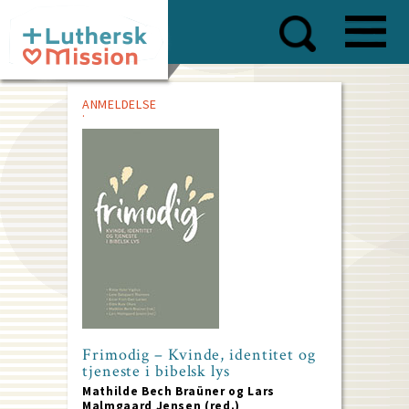
Skip
to
main
content
ANMELDELSE
Frimodig – Kvinde, identitet og
tjeneste i bibelsk lys
Mathilde Bech Braüner og Lars
Malmgaard Jensen (red.)