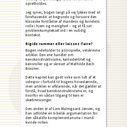
opretholdes.
Jeg synes, bogen langt på vej lykkes med sit
forehavende: at begrunde og forsvare den
klassiske forståelse af mandens og kvindens
rolle i hjem og menighed – og at få sat
problemkomplekset ind i en nutidig
kontekst.
Rigide rammer eller laissez-faire?
Bogen indeholder to principielle, velskrevne
artikler. Den ene handler om
kønskonstruktivisme, kønsidentitet og
kønsroller og er skrevet af Mathilde Bech
Braüner.
Dette kapitel kan godt virke som lidt af et
sidespor i forhold til bogens hovedærinde,
men artiklen er afklarende, når det gælder at
forstå, hvad kønskonstruktivisme er, og
hvorfor en sådan tilgang til køn er
skæbnesvanger.
Den anden er af Lars Malmgaard Jensen, og
han udfolder en bibelsk argumentation for
den såkaldte komplementarisme i mand-
kvinde-rollen.