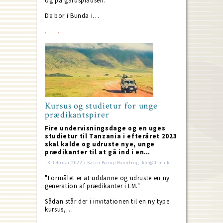
og på gårdspladsen.
De bor i Bunda i…
Kursus og studietur for unge
prædikantspirer
Fire undervisningsdage og en uges
studietur til Tanzania i efteråret 2023
skal kalde og udruste nye, unge
prædikanter til at gå ind i en…
18. februar 2022 / Karin Borup Ravnborg; kbr@dlm.dk
"Formålet er at uddanne og udruste en ny
generation af prædikanter i LM."
Sådan står der i invitationen til en ny type
kursus,…