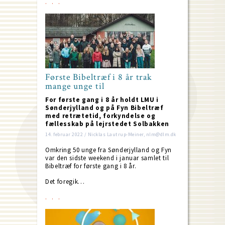
Første Bibeltræf i 8 år trak
mange unge til
For første gang i 8 år holdt LMU i
Sønderjylland og på Fyn Bibeltræf
med retrætetid, forkyndelse og
fællesskab på lejrstedet Solbakken
14. februar 2022 / Nicklas Lautrup-Meiner, nlm@dlm.dk
Omkring 50 unge fra Sønderjylland og Fyn
var den sidste weekend i januar samlet til
Bibeltræf for første gang i 8 år.
Det foregik…