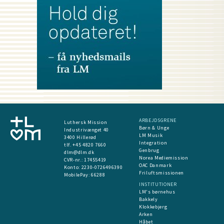
ARBEJDSGRENE
Luthersk Mission
Børn & Unge
Industrivænget 40
LM Musik
3400 Hillerød
Integration
tlf. +45 4820 7660
Genbrug
dlm@dlm.dk
Norea Mediemission
CVR-nr.: 17455419
OAC Danmark
​Konto:
2230-0726496390
Friluftsmissionen
MobilePay:
66288
INSTITUTIONER
LM's børnehus
Bakkely
Klokkebjerg
Arken
Håbet