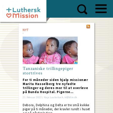
Skip
to
main
content
NYT
Tanzaniske trillingepiger
stortrives
For ti måneder siden hjalp missionær
Marita Hasselberg tre nyfødte
trillinger og deres mor til at overleve
på Bunda Hospital. Pigerne…
21. februar 2022 / Kaja Lauterbach, kl@dlm.dk
Debora, Delphina og Delta er tre små kvikke
piger på ti måneder, der kravler rundt i huset