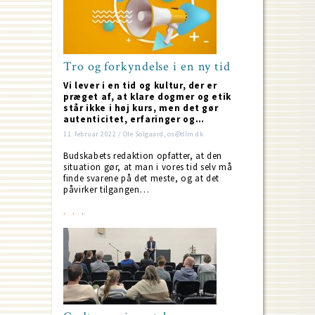
Tro og forkyndelse i en ny tid
Vi lever i en tid og kultur, der er
præget af, at klare dogmer og etik
står ikke i høj kurs, men det gør
autenticitet, erfaringer og…
11. februar 2022 / Ole Solgaard, os@dlm.dk
Budskabets redaktion opfatter, at den
situation gør, at man i vores tid selv må
finde svarene på det meste, og at det
påvirker tilgangen…