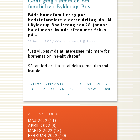
Godt gang i samtalen om
familieliv i Bylderup-Bov
Både børnefamilier og par i
bedsteforældre-alderen deltog, da LM
i Bylderup-Bov fredag den 28. januar
holdt mand-kvinde aften med fokus
på…
09. februar 2022 / Kaja Lauterbach, kl@dlm.dk
"Jeg vil begynde at interessere mig mere for
børnenes online-aktiviteter."
Sådan lød det fra en af deltagerne til mand-
kvinde-…
…
First
« First
Previous
‹ Previous
Page
67
Page
68
Page
69
Page
70
…
page
Current
71
Page
72
page
Page
73
Page
74
Page
75
Next
Next ›
Last
Last
Pagination
page
»
page
page
ALLE NYHEDER
MAJ 2022
(11)
APRIL 2022
(9)
MARTS 2022
(13)
FEBRUAR 2022
(10)