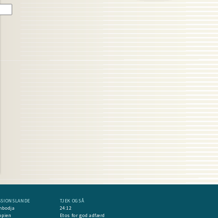
SSIONSLANDE
TJEK OGSÅ
mbodja
24:12
opien
Etos for god adfærd