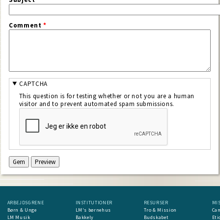
Comment
*
CAPTCHA
This question is for testing whether or not you are a human
visitor and to prevent automated spam submissions.
ARBEJDSGRENE
INSTITUTIONER
RESURSER
MI
Børn & Unge
LM's børnehus
Tro & Mission
Ca
LM Musik
Bakkely
Budskabet
Eti