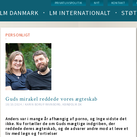
Service
PRIVATLIVSPOLITIK
NYT
KONTAKT
menu
LM DANMARK
LM INTERNATIONALT
STØT
Main
navigation
(level
1)
PERSONLIGT
Guds mirakel reddede vores ægteskab
18/10/2024 / KARIN BORUP RAVNBORG; KBR@DLM.DK
Anders var i mange år afhængig af porno, og Inge vidste det
ikke. Nu fortæller de om Guds mægtige indgriben, der
reddede deres ægteskab, og de advarer andre mod at leve et
liv med løgn og fortielser