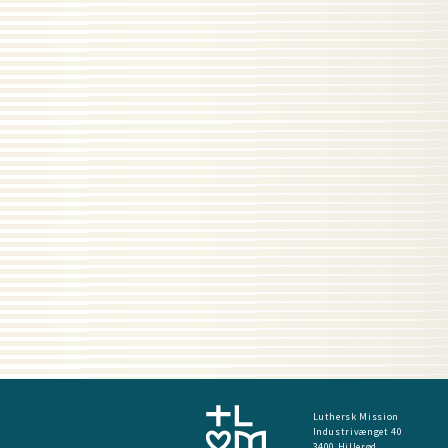
Luthersk Mission
Industrivænget 40
3400 Hillerød