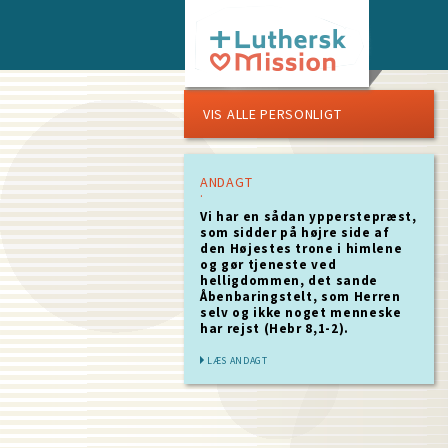
Skip
to
main
content
VIS ALLE PERSONLIGT
ANDAGT
Vi har en sådan ypperstepræst,
som sidder på højre side af
den Højestes trone i himlene
og gør tjeneste ved
helligdommen, det sande
Åbenbaringstelt, som Herren
selv og ikke noget menneske
har rejst (Hebr 8,1-2).
LÆS ANDAGT