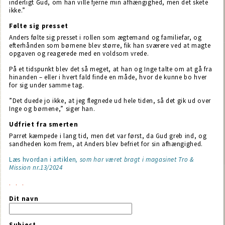
inderligt Gud, om han ville fjerne min afhængighed, men det skete
ikke.”
Følte sig presset
Anders følte sig presset i rollen som ægtemand og familiefar, og
efterhånden som børnene blev større, fik han sværere ved at magte
opgaven og reagerede med en voldsom vrede.
På et tidspunkt blev det så meget, at han og Inge talte om at gå fra
hinanden – eller i hvert fald finde en måde, hvor de kunne bo hver
for sig under samme tag.
”Det duede jo ikke, at jeg flegnede ud hele tiden, så det gik ud over
Inge og børnene,” siger han.
Udfriet fra smerten
Parret kæmpede i lang tid, men det var først, da Gud greb ind, og
sandheden kom frem, at Anders blev befriet for sin afhængighed.
Læs hvordan i artiklen
, som har været bragt i magasinet Tro &
Mission nr.13/2024
Dit navn
Subject