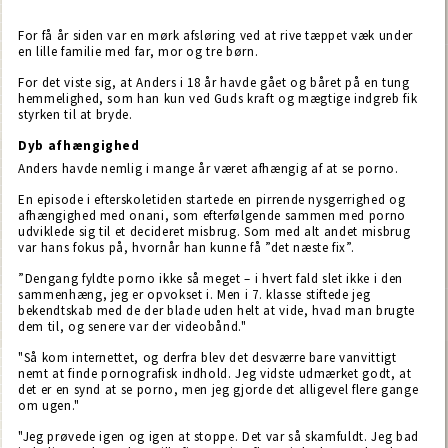
For få år siden var en mørk afsløring ved at rive tæppet væk under
en lille familie med far, mor og tre børn.
For det viste sig, at Anders i 18 år havde gået og båret på en tung
hemmelighed, som han kun ved Guds kraft og mægtige indgreb fik
styrken til at bryde.
Dyb afhængighed
Anders havde nemlig i mange år været afhængig af at se porno.
En episode i efterskoletiden startede en pirrende nysgerrighed og
afhængighed med onani, som efterfølgende sammen med porno
udviklede sig til et decideret misbrug. Som med alt andet misbrug
var hans fokus på, hvornår han kunne få ”det næste fix”.
”Dengang fyldte porno ikke så meget – i hvert fald slet ikke i den
sammenhæng, jeg er opvokset i. Men i 7. klasse stiftede jeg
bekendtskab med de der blade uden helt at vide, hvad man brugte
dem til, og senere var der videobånd."
"Så kom internettet, og derfra blev det desværre bare vanvittigt
nemt at finde pornografisk indhold. Jeg vidste udmærket godt, at
det er en synd at se porno, men jeg gjorde det alligevel flere gange
om ugen."
"Jeg prøvede igen og igen at stoppe. Det var så skamfuldt. Jeg bad