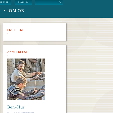
Search
PRESSE
ENGLISH
OM OS
LIVET I LM
ANMELDELSE
Ben-Hur