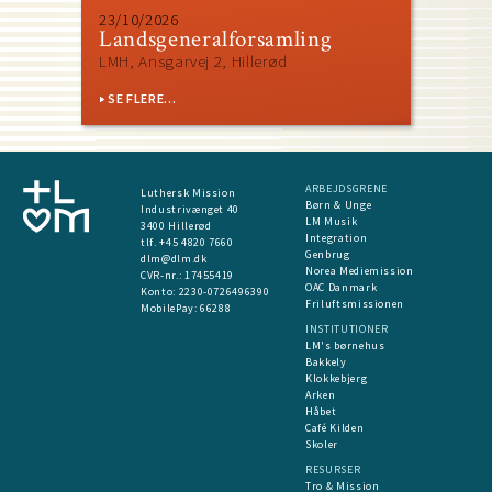
23/10/2026
Landsgeneralforsamling
LMH, Ansgarvej 2, Hillerød
SE FLERE...
ARBEJDSGRENE
Luthersk Mission
Børn & Unge
Industrivænget 40
LM Musik
3400 Hillerød
Integration
tlf. +45 4820 7660
Genbrug
dlm@dlm.dk
Norea Mediemission
CVR-nr.: 17455419
OAC Danmark
​Konto:
2230-0726496390
Friluftsmissionen
MobilePay:
66288
INSTITUTIONER
LM's børnehus
Bakkely
Klokkebjerg
Arken
Håbet
Café Kilden
Skoler
RESURSER
Tro & Mission