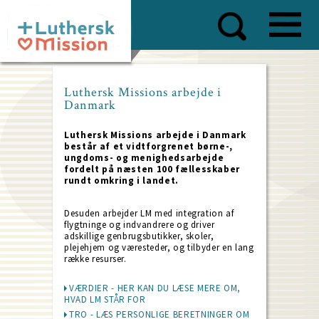
Skip
to
main
content
Luthersk Missions arbejde i
Danmark
Luthersk Missions arbejde i Danmark
består af et vidtforgrenet børne-,
ungdoms- og menighedsarbejde
fordelt på næsten 100 fællesskaber
rundt omkring i landet.
Desuden arbejder LM med integration af
flygtninge og indvandrere og driver
adskillige genbrugsbutikker, skoler,
plejehjem og væresteder, og tilbyder en lang
række resurser.
VÆRDIER - HER KAN DU LÆSE MERE OM,
HVAD LM STÅR FOR
TRO - LÆS PERSONLIGE BERETNINGER OM