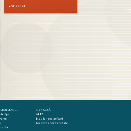
SE FLERE...
SSIONSLANDE
TJEK OGSÅ
mbodja
24:12
opien
Etos for god adfærd
u
For vores børns bedste
nzania