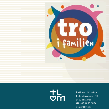
Luthersk Mission
Industrivænget 40
3400 Hillerød
tlf. +45 4820 7660
dlm@dlm.dk