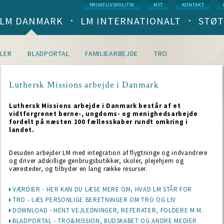
Service
PRIVATLIVSPOLITIK
NYT
KONTAKT
menu
LM DANMARK
LM INTERNATIONALT
STØT
Main
navigation
(level
1)
LER
BLADPORTAL
FAMILIEARBEJDE
TRO
Luthersk Missions arbejde i Danmark
Luthersk Missions arbejde i Danmark består af et
vidtforgrenet børne-, ungdoms- og menighedsarbejde
fordelt på næsten 100 fællesskaber rundt omkring i
landet.
Desuden arbejder LM med integration af flygtninge og indvandrere
og driver adskillige genbrugsbutikker, skoler, plejehjem og
væresteder, og tilbyder en lang række resurser.
VÆRDIER - HER KAN DU LÆSE MERE OM, HVAD LM STÅR FOR
TRO - LÆS PERSONLIGE BERETNINGER OM TRO OG LIV
DOWNLOAD - HENT VEJLEDNINGER, REFERATER, FOLDERE M.M.
BLADPORTAL - TRO&MISSION, BUDSKABET OG ANDRE MEDIER