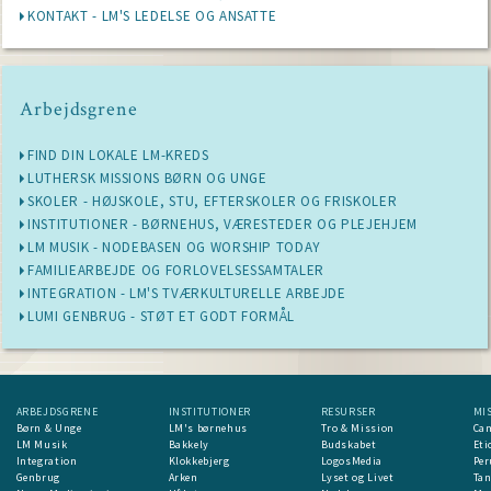
KONTAKT - LM'S LEDELSE OG ANSATTE
Arbejdsgrene
FIND DIN LOKALE LM-KREDS
LUTHERSK MISSIONS BØRN OG UNGE
SKOLER - HØJSKOLE, STU, EFTERSKOLER OG FRISKOLER
INSTITUTIONER - BØRNEHUS, VÆRESTEDER OG PLEJEHJEM
LM MUSIK - NODEBASEN OG WORSHIP TODAY
FAMILIEARBEJDE OG FORLOVELSESSAMTALER
INTEGRATION - LM'S TVÆRKULTURELLE ARBEJDE
LUMI GENBRUG - STØT ET GODT FORMÅL
ARBEJDSGRENE
INSTITUTIONER
RESURSER
MI
Børn & Unge
LM's børnehus
Tro & Mission
Ca
LM Musik
Bakkely
Budskabet
Eti
Integration
Klokkebjerg
LogosMedia
Per
Genbrug
Arken
Lyset og Livet
Ta