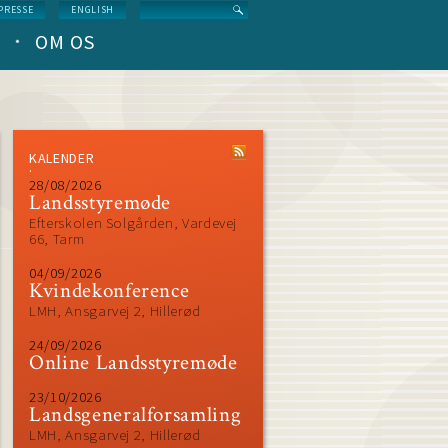
Search
PRESSE
ENGLISH
OM OS
KALENDER
28/08/2026
Landsstyremøde
Efterskolen Solgården, Vardevej
66, Tarm
04/09/2026
Kvindekonference
LMH, Ansgarvej 2, Hillerød
24/09/2026
Online Landsstyremøde
23/10/2026
Landsgeneralforsamling
LMH, Ansgarvej 2, Hillerød