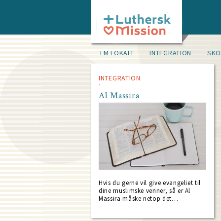
Skip
to
main
content
Main
LM LOKALT
INTEGRATION
SKO
navigation
(level
2)
INTEGRATION
Al Massira
Hvis du gerne vil give evangeliet til
dine muslimske venner, så er Al
Massira måske netop det…