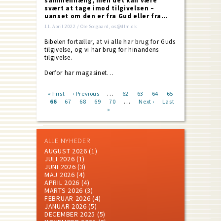
sammenhæng, men det kan være
svært at tage imod tilgivelsen –
uanset om den er fra Gud eller fra…
11. April 2022 / Ole Solgaard, os@dlm.dk
Bibelen fortæller, at vi alle har brug for Guds
tilgivelse, og vi har brug for hinandens
tilgivelse.
Derfor har magasinet…
…
First
« First
Previous
‹ Previous
Page
62
Page
63
Page
64
Page
65
…
page
Current
66
Page
67
page
Page
68
Page
69
Page
70
Next
Next ›
Last
Last
Pagination
page
»
page
page
ALLE NYHEDER
AUGUST 2026
(1)
JULI 2026
(1)
JUNI 2026
(3)
MAJ 2026
(4)
APRIL 2026
(4)
MARTS 2026
(3)
FEBRUAR 2026
(4)
JANUAR 2026
(5)
DECEMBER 2025
(5)