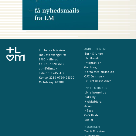
ARBEJDSGRENE
Luthersk Mission
Børn & Unge
Industrivænget 40
LM Musik
3400 Hillerød
Integration
tlf. +45 4820 7660
Genbrug
dlm@dlm.dk
Norea Mediemission
CVR-nr.: 17455419
OAC Danmark
​Konto:
2230-0726496390
Friluftsmissionen
MobilePay:
66288
INSTITUTIONER
LM's børnehus
Bakkely
Klokkebjerg
Arken
Håbet
Café Kilden
Skoler
RESURSER
Tro & Mission
Budskabet