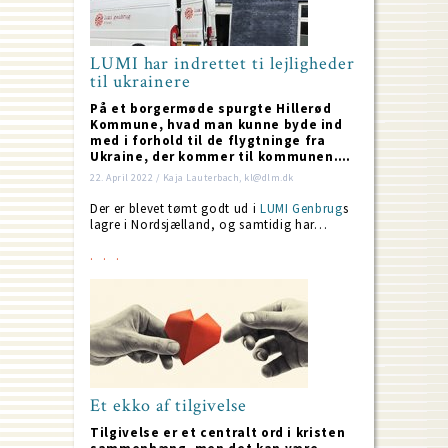
LUMI har indrettet ti lejligheder
til ukrainere
På et borgermøde spurgte Hillerød
Kommune, hvad man kunne byde ind
med i forhold til de flygtninge fra
Ukraine, der kommer til kommunen.…
22. April 2022 / Kaja Lauterbach, kl@dlm.dk
Der er blevet tømt godt ud i
LUMI Genbrug
s
lagre i Nordsjælland, og samtidig har…
Et ekko af tilgivelse
Tilgivelse er et centralt ord i kristen