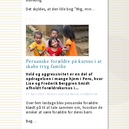
udvikling.
Det skyldes, at den lille bog ”Mig, min…
Peruanske forældre på kursus i at
skabe tryg familie
Vold og aggressivitet er en del af
opdragelsen i mange hjem i Peru, hvor
Lise og Frederik Berggren Smidt
afholdt forældrekursus i…
27. April 2022 / Nicklas Lautrup-Meiner, nlm@dlm.dk
Over fem lørdage blev peruanske forældre
klædt på til at tale sammen om, hvordan de
ønsker at være forældre for deres børn.
Bag…