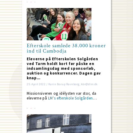
Efterskole samlede 38.000 kroner
ind til Cambodja
Eleverne på Efterskolen Solgården
ved Tarm holdt kort før påske en
indsamlingsdag med sponsorløb,
auktion og konkurrencer. Dagen gav
knap…
25. April 2022 / Karin Borup Ravnborg; kbr@dlm.dk
Missionsiveren og idélysten var stor, da
eleverne på
LM's efterskole Solgården
…