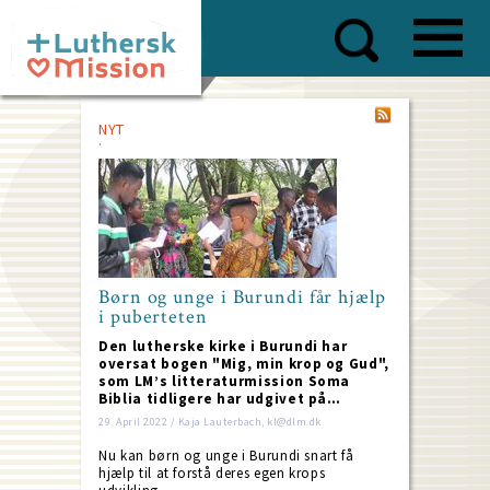
Skip
to
main
content
NYT
Børn og unge i Burundi får hjælp
i puberteten
Den lutherske kirke i Burundi har
oversat bogen "Mig, min krop og Gud",
som LM’s litteraturmission Soma
Biblia tidligere har udgivet på…
29. April 2022 / Kaja Lauterbach, kl@dlm.dk
Nu kan børn og unge i Burundi snart få
hjælp til at forstå deres egen krops