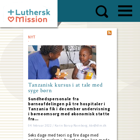
Skip
to
main
content
NYT
Tanzanisk kursus i at tale med
syge børn
Sundhedspersonale fra
børneafdelingen på tre hospitaler i
Tanzania fik i december undervisning
i børneomsorg med økonomisk støtte
fra…
04. februar 2022 / Karin Borup Ravnborg; kbr@dlm.dk
Seks dage med teori og fire dage med