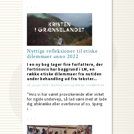
Nyttige refleksioner til etiske
dilemmaer anno 2022
I en ny bog tager fire forfattere, der
fortrinsvis har baggrund i LM, en
række etiske dilemmaer fra nutiden
under behandling ud fra tekster…
28. januar 2022 / Nicklas Lautrup-Meiner, nlm@dlm.dk
”Hvis vi har været provokerende eller virket
for rigide undervejs, så lad være med at lade
dig afskrække eller overbevise af os. Spørg
i…