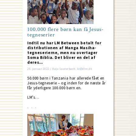
100.000 flere børn kan få Jesus-
tegneserier
Indtil nu har LM Between betalt for
distributionen af Manga Masiha-
tegneserierne, men nu overtager
Soma Biblia. Det bliver en del af
deres…
26. januar 2022 / Kaja Lauterbach, kl@dlm.dk
50.000 børn i Tanzania har allerede fået en
Jesus-tegneserie – og inden for de næste år
får yderligere 100.000 børn en.
LM's…