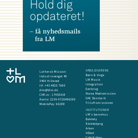
ARBEJDSGRENE
Luthersk Mission
Børn & Unge
Industrivænget 40
LM Musik
3400 Hillerød
Integration
tlf. +45 4820 7660
Genbrug
dlm@dlm.dk
Norea Mediemission
CVR-nr.: 17455419
OAC Danmark
​Konto:
2230-0726496390
Friluftsmissionen
MobilePay:
66288
INSTITUTIONER
LM's børnehus
Bakkely
Klokkebjerg
Arken
Håbet
Café Kilden