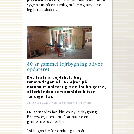
praktiske øvelser i, hvordan man kan møde
syge børn på en kærlig måde og anvende
leg for at skabe…
80 år gammel lejrbygning bliver
opdateret
Det faste arbejdshold bag
renoveringen af LM-lejren på
Bornholm oplever glæde fra brugerne,
efterhånden som områder bliver
færdige. I år…
31. januar 2022 / Kaja Lauterbach, kl@dlm.dk
LM Bornholm får ikke en ny lejrbygning i
Pedersker, men om få år har de en
gennemrenoveret lejr.
”Vi begyndte for omkring fem år…