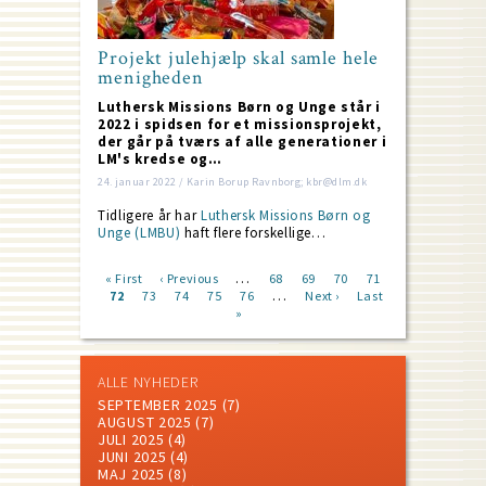
Projekt julehjælp skal samle hele
menigheden
Luthersk Missions Børn og Unge står i
2022 i spidsen for et missionsprojekt,
der går på tværs af alle generationer i
LM's kredse og…
24. januar 2022 / Karin Borup Ravnborg; kbr@dlm.dk
Tidligere år har
Luthersk Missions Børn og
Unge (LMBU)
haft flere forskellige…
…
First
« First
Previous
‹ Previous
Page
68
Page
69
Page
70
Page
71
…
page
Current
72
Page
73
page
Page
74
Page
75
Page
76
Next
Next ›
Last
Last
Pagination
page
»
page
page
ALLE NYHEDER
SEPTEMBER 2025
(7)
AUGUST 2025
(7)
JULI 2025
(4)
JUNI 2025
(4)
MAJ 2025
(8)