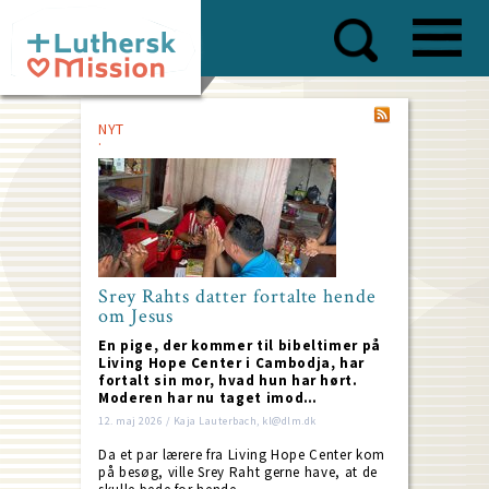
Skip
to
main
content
NYT
Srey Rahts datter fortalte hende
om Jesus
En pige, der kommer til bibeltimer på
Living Hope Center i Cambodja, har
fortalt sin mor, hvad hun har hørt.
Moderen har nu taget imod…
12. maj 2026 / Kaja Lauterbach, kl@dlm.dk
Da et par lærere fra Living Hope Center kom
på besøg, ville Srey Raht gerne have, at de