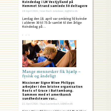
Kvindedag i LM Vestjylland på
Hemmet Strand samlede 50 deltagere
24. April 2026 / Ivan Bach Jakobsen, ibj@dlm.dk
Lørdag den 18. april var omkring 50 kvinder
i alderen 30 til 75 år samlet til den årlige
Kvindedag på…
Mange mennesker fik hjælp –
fysisk og åndeligt
Missionær Signe Wiwe Philipps
arbejder i den kristne organisation
Roots of Grace i Battambang.
Sammen med et amerikansk
sundhedsteam var…
21. April 2026 / Kaja Lauterbach, kl@dlm.dk