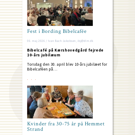
Fest i Bording Bibelcafée
06. maj 2026 / Ivan Bach Jakobsen, ibj@dlm.dk
Bibelcafé på Kærshovedgård fejrede
10-års jubilæum
Torsdag den 30. april blev 10-års jubilæet for
Bibelcaféen på…
Kvinder fra 30-75 år på Hemmet
Strand