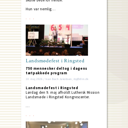
skulle bede for hende.
Hun var nemlig…
Landsmødefest i Ringsted
750 mennesker deltog i dagens
tætpakkede program
10. maj 2026 / Ivan Bach Jakobsen, ibj@dlm.dk
Landsmødefest i Ringsted
Lørdag den 9. maj afholdt Luthersk Mission
Landsmøde i Ringsted Kongrescenter.
…