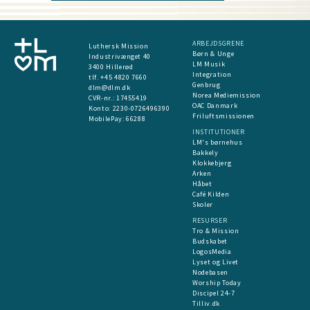
ARBEJDSGRENE
Luthersk Mission
Børn & Unge
Industrivænget 40
LM Musik
3400 Hillerød
Integration
tlf. +45 4820 7660
Genbrug
dlm@dlm.dk
Norea Mediemission
CVR-nr.: 17455419
OAC Danmark
​Konto:
2230-0726496390
Friluftsmissionen
MobilePay:
66288
INSTITUTIONER
LM's børnehus
Bakkely
Klokkebjerg
Arken
Håbet
Café Kilden
Skoler
RESURSER
Tro & Mission
Budskabet
LogosMedia
Lyset og Livet
Nodebasen
Worship Today
Discipel 24-7
Tilliv.dk