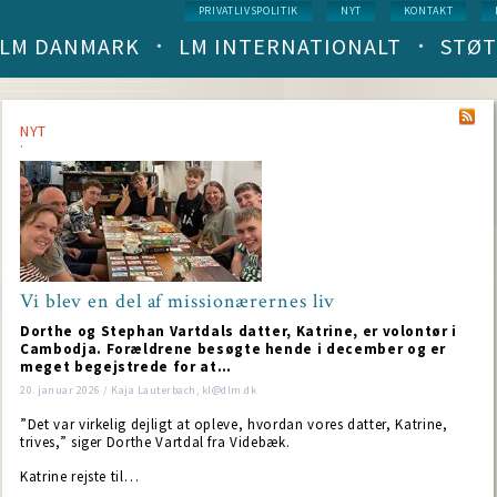
Service
PRIVATLIVSPOLITIK
NYT
KONTAKT
menu
LM DANMARK
LM INTERNATIONALT
STØT
Main
navigation
(level
1)
NYT
Vi blev en del af missionærernes liv
Dorthe og Stephan Vartdals datter, Katrine, er volontør i
Cambodja. Forældrene besøgte hende i december og er
meget begejstrede for at…
20. januar 2026 / Kaja Lauterbach, kl@dlm.dk
”Det var virkelig dejligt at opleve, hvordan vores datter, Katrine,
trives,” siger Dorthe Vartdal fra Videbæk.
Katrine rejste til…