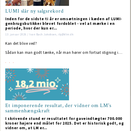
LUMI slår ny salgsrekord
Inden for de sidste ti år er omsætningen i kæden af LUMI-
genbrugsbutikker blevet fordoblet - vel at mærke i en
periode, hvor der kun er…
13. januar 2026 / Ivan Bach Jakobsen, ibj@dlm.dk
Kan det blive ved?
Sådan kan man godt tænke, når man hører om fortsat stigning i…
Et imponerende resultat, der vidner om LM's
sammenhængskraft
I skrivende stund er resultatet for gaveindtægter 700.000
kroner højere end målet for 2025. Det er historisk godt, og
vidner om, at LM er…