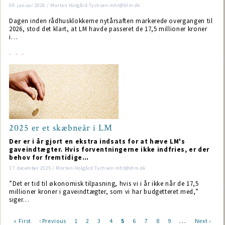
09. januar 2026 / Morten Holgård Tychsen mht@dlm.dk
Dagen inden rådhusklokkerne nytårsaften markerede overgangen til
2026, stod det klart, at LM havde passeret de 17,5 millioner kroner
i…
2025 er et skæbneår i LM
Der er i år gjort en ekstra indsats for at hæve LM's
gaveindtægter. Hvis forventningerne ikke indfries, er der
behov for fremtidige…
17. december 2025 / Morten Holgård Tychsen mht@dlm.dk
”Det er tid til økonomisk tilpasning, hvis vi i år ikke når de 17,5
millioner kroner i gaveindtægter, som vi har budgetteret med,”
siger…
…
First
« First
Previous
‹ Previous
Page
1
Page
2
Page
3
Page
4
Current
5
Page
6
Page
7
Page
8
Page
9
Next
Next ›