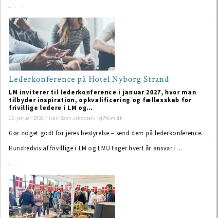
Lederkonference på Hotel Nyborg Strand
LM inviterer til lederkonference i januar 2027, hvor man
tilbyder inspiration, opkvalificering og fællesskab for
frivillige ledere i LM og…
16. januar 2026 / Ivan Bach Jakobsen, ibj@dlm.dk
Gør noget godt for jeres bestyrelse – send dem på lederkonference.
Hundredvis af frivillige i LM og LMU tager hvert år ansvar i…