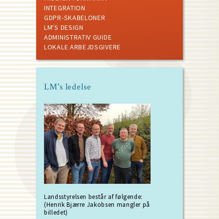
INTEGRATION
GDPR-SKABELONER
LM'S DESIGN
ADMINISTRATIV GUIDE
LOKALE ARBEJDSGIVERE
LM's ledelse
Landsstyrelsen består af følgende:
(Henrik Bjærre Jakobsen mangler på
billedet)