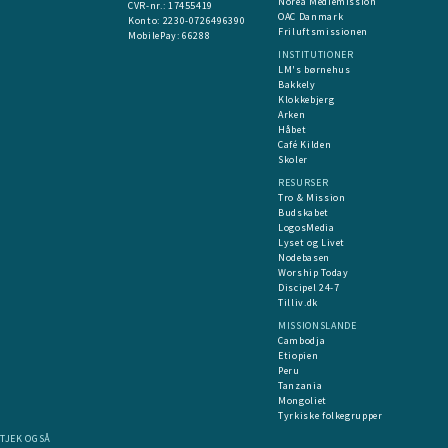
Norea Mediemission
CVR-nr.: 17455419
OAC Danmark
​Konto:
2230-0726496390
Friluftsmissionen
MobilePay:
66288
INSTITUTIONER
LM's børnehus
Bakkely
Klokkebjerg
Arken
Håbet
Café Kilden
Skoler
RESURSER
Tro & Mission
Budskabet
LogosMedia
Lyset og Livet
Nodebasen
Worship Today
Discipel 24-7
Tilliv.dk
MISSIONSLANDE
Cambodja
Etiopien
Peru
Tanzania
Mongoliet
Tyrkiske folkegrupper
TJEK OGSÅ