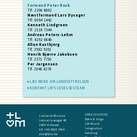
Formand Peter Rask
Tlf: 2396 8802
Næstformand Lars Dysager
Tlf: 6094 1442
Kenneth Lindgreen
Tlf: 2118 7344
Andreas Peters-Lehm
Tlf: 4292 6848
Allan Kastbjerg
Tlf. 2982 9201
Henrik Bjærre Jakobsen
Tlf. 2371 7750
Per Jørgensen
Tlf. 2046 8278
LÆS MERE OM LANDSSTYRELSEN
KONTAKT LM'S LEDELSESTEAM
ARBEJDSGRENE
Luthersk Mission
Børn & Unge
Industrivænget 40
LM Musik
3400 Hillerød
Integration
tlf. +45 4820 7660
Genbrug
dlm@dlm.dk