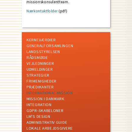
missionskonsulentteam.
Nærkontaktfolder
(pdf)
KERNEVÆRDIER
GENERALFORSAMLINGEN
LANDSSTYRELSEN
RÅDSMØDE
VEJLEDNINGER
UDMELDINGER
STRATEGIER
FRIMENIGHEDER
PRÆDIKANTER
INTERNATIONAL MISSION
MISSION I DANMARK
INTEGRATION
GDPR-SKABELONER
LM'S DESIGN
ADMINISTRATIV GUIDE
LOKALE ARBEJDSGIVERE