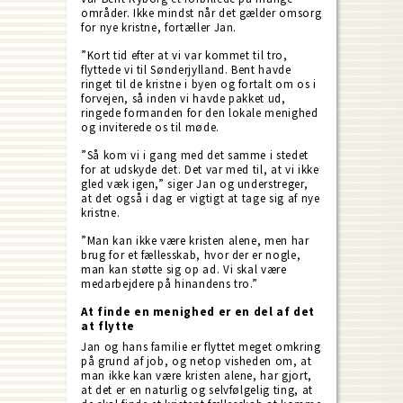
områder. Ikke mindst når det gælder omsorg
for nye kristne, fortæller Jan.
”Kort tid efter at vi var kommet til tro,
flyttede vi til Sønderjylland. Bent havde
ringet til de kristne i byen og fortalt om os i
forvejen, så inden vi havde pakket ud,
ringede formanden for den lokale menighed
og inviterede os til møde.
”Så kom vi i gang med det samme i stedet
for at udskyde det. Det var med til, at vi ikke
gled væk igen,” siger Jan og understreger,
at det også i dag er vigtigt at tage sig af nye
kristne.
”Man kan ikke være kristen alene, men har
brug for et fællesskab, hvor der er nogle,
man kan støtte sig op ad. Vi skal være
medarbejdere på hinandens tro.”
At finde en menighed er en del af det
at flytte
Jan og hans familie er flyttet meget omkring
på grund af job, og netop visheden om, at
man ikke kan være kristen alene, har gjort,
at det er en naturlig og selvfølgelig ting, at