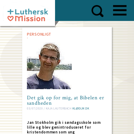
Skip
to
main
content
PERSONLIGT
Det gik op for mig, at Bibelen er
sandheden
03/07/2020 / KAJA LAUTERBACH
KL@DLM.DK
Jan Stokholm gik i søndagsskole som
lille og blev genintroduceret for
kristendommen som ung