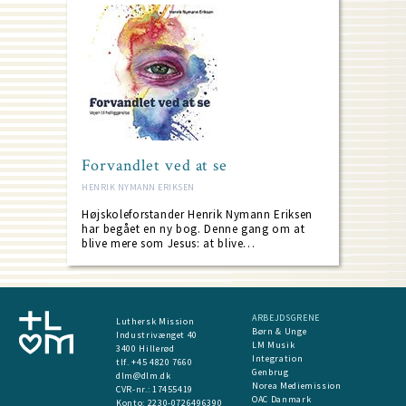
Forvandlet ved at se
HENRIK NYMANN ERIKSEN
Højskoleforstander Henrik Nymann Eriksen
har begået en ny bog. Denne gang om at
blive mere som Jesus: at blive…
ARBEJDSGRENE
Luthersk Mission
Børn & Unge
Industrivænget 40
LM Musik
3400 Hillerød
Integration
tlf. +45 4820 7660
Genbrug
dlm@dlm.dk
Norea Mediemission
CVR-nr.: 17455419
OAC Danmark
​Konto:
2230-0726496390