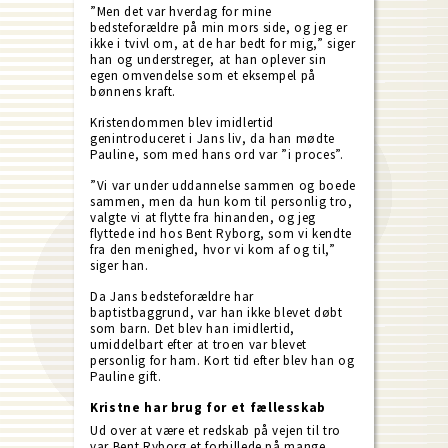
”Men det var hverdag for mine
bedsteforældre på min mors side, og jeg er
ikke i tvivl om, at de har bedt for mig,” siger
han og understreger, at han oplever sin
egen omvendelse som et eksempel på
bønnens kraft.
Kristendommen blev imidlertid
genintroduceret i Jans liv, da han mødte
Pauline, som med hans ord var ”i proces”.
”Vi var under uddannelse sammen og boede
sammen, men da hun kom til personlig tro,
valgte vi at flytte fra hinanden, og jeg
flyttede ind hos Bent Ryborg, som vi kendte
fra den menighed, hvor vi kom af og til,”
siger han.
Da Jans bedsteforældre har
baptistbaggrund, var han ikke blevet døbt
som barn. Det blev han imidlertid,
umiddelbart efter at troen var blevet
personlig for ham. Kort tid efter blev han og
Pauline gift.
Kristne har brug for et fællesskab
Ud over at være et redskab på vejen til tro
var Bent Ryborg et forbillede på mange