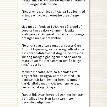
de skal finde et kristent fællesskab at komme
i som noget af det første.
”Det er en del af det at flytte på lige fod med
at finde en skole til vores tre piger,” siger
han.
Lige nu bor familien i USA, og på grund af
corona kan de ikke komme til fysiske
gudstjenester. Alligevel mødes Jan to gange
om ugen med andre kristne.
”Hver onsdag aften samles vi i vores Care
Group til spisning, samtaler og fællesskab –
her i coronatiden er det dog på Zoom – og
søndag morgen går jeg tur med en anden
mand, hvor vi taler sammen om åndelige
ting,” siger han.
At være medarbejdere på hinandens tro
betyder for Jan også, at man er med i en
tjeneste. Når familien har boet i Danmark,
har de altid været involveret i børne- og
teenarbejdet og på lejre.
”Det er lidt svært herovre i USA, for her står
de frivillige i kø. Man kan være mere
bærende derhjemme.”