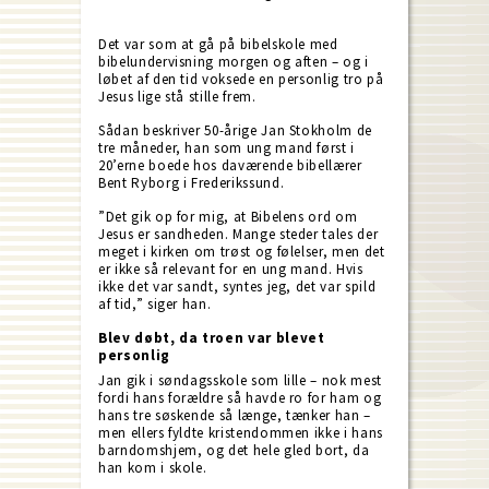
Det var som at gå på bibelskole med
bibelundervisning morgen og aften – og i
løbet af den tid voksede en personlig tro på
Jesus lige stå stille frem.
Sådan beskriver 50-årige Jan Stokholm de
tre måneder, han som ung mand først i
20’erne boede hos daværende bibellærer
Bent Ryborg i Frederikssund.
”Det gik op for mig, at Bibelens ord om
Jesus er sandheden. Mange steder tales der
meget i kirken om trøst og følelser, men det
er ikke så relevant for en ung mand. Hvis
ikke det var sandt, syntes jeg, det var spild
af tid,” siger han.
Blev døbt, da troen var blevet
personlig
Jan gik i søndagsskole som lille – nok mest
fordi hans forældre så havde ro for ham og
hans tre søskende så længe, tænker han –
men ellers fyldte kristendommen ikke i hans
barndomshjem, og det hele gled bort, da
han kom i skole.