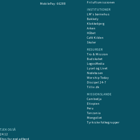
Friluftsmissionen
MobilePay:
66288
INSTITUTIONER
LM's børnehus
Bakkely
Klokkebjerg
Arken
Håbet
Café Kilden
Skoler
RESURSER
Tro & Mission
Budskabet
LogosMedia
Lyset og Livet
Nodebasen
Worship Today
Discipel 24-7
Tilliv.dk
MISSIONSLANDE
Cambodja
Etiopien
Peru
Tanzania
Mongoliet
Tyrkiske folkegrupper
TJEK OGSÅ
24:12
Etos for god adfærd