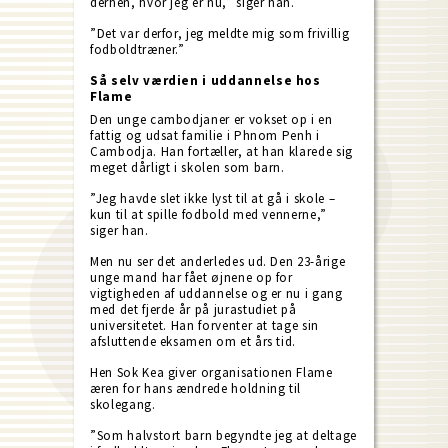
derhen, hvor jeg er nu,” siger han.
”Det var derfor, jeg meldte mig som frivillig
fodboldtræner.”
Så selv værdien i uddannelse hos
Flame
Den unge cambodjaner er vokset op i en
fattig og udsat familie i Phnom Penh i
Cambodja. Han fortæller, at han klarede sig
meget dårligt i skolen som barn.
”Jeg havde slet ikke lyst til at gå i skole –
kun til at spille fodbold med vennerne,”
siger han.
Men nu ser det anderledes ud. Den 23-årige
unge mand har fået øjnene op for
vigtigheden af uddannelse og er nu i gang
med det fjerde år på jurastudiet på
universitetet. Han forventer at tage sin
afsluttende eksamen om et års tid.
Hen Sok Kea giver organisationen Flame
æren for hans ændrede holdning til
skolegang.
”Som halvstort barn begyndte jeg at deltage