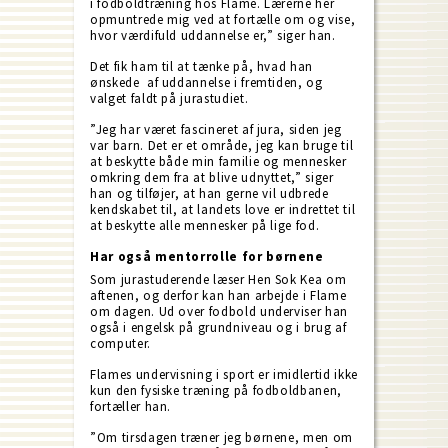
i fodboldtræning hos Flame. Lærerne her
opmuntrede mig ved at fortælle om og vise,
hvor værdifuld uddannelse er,” siger han.
Det fik ham til at tænke på, hvad han
ønskede af uddannelse i fremtiden, og
valget faldt på jurastudiet.
”Jeg har været fascineret af jura, siden jeg
var barn. Det er et område, jeg kan bruge til
at beskytte både min familie og mennesker
omkring dem fra at blive udnyttet,” siger
han og tilføjer, at han gerne vil udbrede
kendskabet til, at landets love er indrettet til
at beskytte alle mennesker på lige fod.
Har også mentorrolle for børnene
Som jurastuderende læser Hen Sok Kea om
aftenen, og derfor kan han arbejde i Flame
om dagen. Ud over fodbold underviser han
også i engelsk på grundniveau og i brug af
computer.
Flames undervisning i sport er imidlertid ikke
kun den fysiske træning på fodboldbanen,
fortæller han.
”Om tirsdagen træner jeg børnene, men om