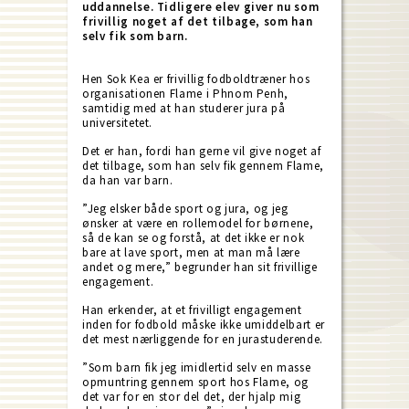
uddannelse. Tidligere elev giver nu som
frivillig noget af det tilbage, som han
selv fik som barn.
Hen Sok Kea er frivillig fodboldtræner hos
organisationen Flame i Phnom Penh,
samtidig med at han studerer jura på
universitetet.
Det er han, fordi han gerne vil give noget af
det tilbage, som han selv fik gennem Flame,
da han var barn.
”Jeg elsker både sport og jura, og jeg
ønsker at være en rollemodel for børnene,
så de kan se og forstå, at det ikke er nok
bare at lave sport, men at man må lære
andet og mere,” begrunder han sit frivillige
engagement.
Han erkender, at et frivilligt engagement
inden for fodbold måske ikke umiddelbart er
det mest nærliggende for en jurastuderende.
”Som barn fik jeg imidlertid selv en masse
opmuntring gennem sport hos Flame, og
det var for en stor del det, der hjalp mig