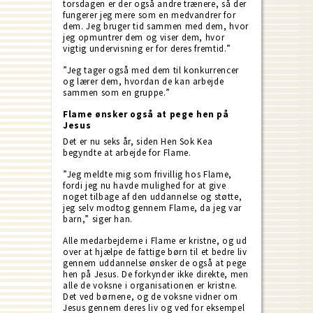
torsdagen er der også andre trænere, så der
fungerer jeg mere som en medvandrer for
dem. Jeg bruger tid sammen med dem, hvor
jeg opmuntrer dem og viser dem, hvor
vigtig undervisning er for deres fremtid.”
”Jeg tager også med dem til konkurrencer
og lærer dem, hvordan de kan arbejde
sammen som en gruppe.”
Flame ønsker også at pege hen på
Jesus
Det er nu seks år, siden Hen Sok Kea
begyndte at arbejde for Flame.
”Jeg meldte mig som frivillig hos Flame,
fordi jeg nu havde mulighed for at give
noget tilbage af den uddannelse og støtte,
jeg selv modtog gennem Flame, da jeg var
barn,” siger han.
Alle medarbejderne i Flame er kristne, og ud
over at hjælpe de fattige børn til et bedre liv
gennem uddannelse ønsker de også at pege
hen på Jesus. De forkynder ikke direkte, men
alle de voksne i organisationen er kristne.
Det ved børnene, og de voksne vidner om
Jesus gennem deres liv og ved for eksempel