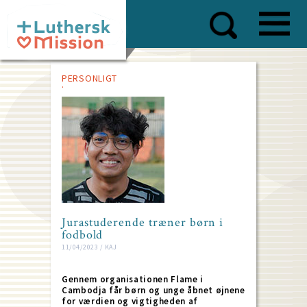
Skip
to
main
content
PERSONLIGT
Jurastuderende træner børn i
fodbold
11/04/2023 / KAJ
Gennem organisationen Flame i
Cambodja får børn og unge åbnet øjnene
for værdien og vigtigheden af