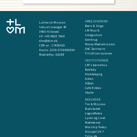
ARBEJDSGRENE
Luthersk Mission
Børn & Unge
Industrivænget 40
LM Musik
3400 Hillerød
Integration
tlf. +45 4820 7660
Genbrug
dlm@dlm.dk
Norea Mediemission
CVR-nr.: 17455419
OAC Danmark
​Konto:
2230-0726496390
Friluftsmissionen
MobilePay:
66288
INSTITUTIONER
LM's børnehus
Bakkely
Klokkebjerg
Arken
Håbet
Café Kilden
Skoler
RESURSER
Tro & Mission
Budskabet
LogosMedia
Lyset og Livet
Nodebasen
Worship Today
Discipel 24-7
Tilliv.dk