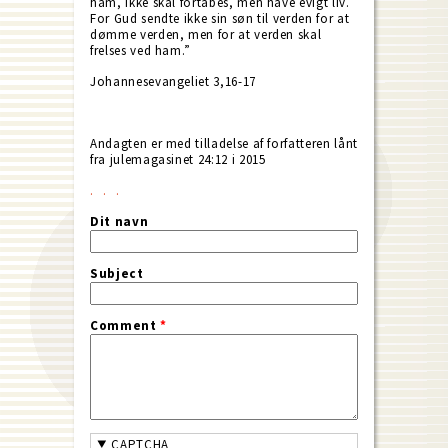
ham, ikke skal fortabes, men have evigt liv.
For Gud sendte ikke sin søn til verden for at
dømme verden, men for at verden skal
frelses ved ham.”
Johannesevangeliet 3,16-17
Andagten er med tilladelse af forfatteren lånt
fra julemagasinet 24:12 i 2015
Dit navn
Subject
Comment
*
CAPTCHA