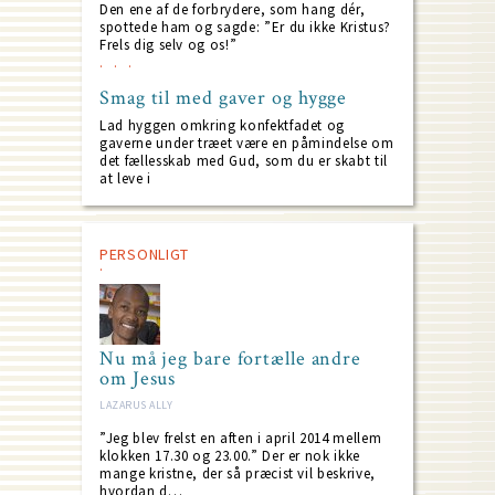
Den ene af de forbrydere, som hang dér,
spottede ham og sagde: ”Er du ikke Kristus?
Frels dig selv og os!”
Smag til med gaver og hygge
Lad hyggen omkring konfektfadet og
gaverne under træet være en påmindelse om
det fællesskab med Gud, som du er skabt til
at leve i
PERSONLIGT
Nu må jeg bare fortælle andre
om Jesus
LAZARUS ALLY
”Jeg blev frelst en aften i april 2014 mellem
klokken 17.30 og 23.00.” Der er nok ikke
mange kristne, der så præcist vil beskrive,
hvordan d…