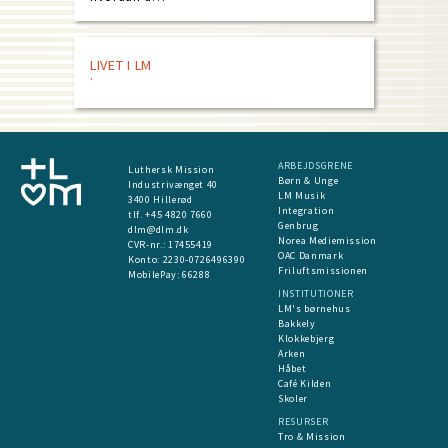
LIVET I LM
ARBEJDSGRENE
Luthersk Mission
Børn & Unge
Industrivænget 40
LM Musik
3400 Hillerød
Integration
tlf. +45 4820 7660
Genbrug
dlm@dlm.dk
Norea Mediemission
CVR-nr.: 17455419
OAC Danmark
​Konto:
2230-0726496390
Friluftsmissionen
MobilePay:
66288
INSTITUTIONER
LM's børnehus
Bakkely
Klokkebjerg
Arken
Håbet
Café Kilden
Skoler
RESURSER
Tro & Mission