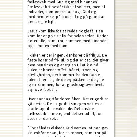
fællesskab med Gud og med hinanden.
Fællesskabet består ikke af solister, men af
individer, som ønsker at søge Gud og
medmennesket på trods af og på grund af
deres egne fejl.
Jesus kom ikke for at redde nogle få. Han
kom for at give sit liv for hele verden. Derfor
hører alle, som tror, sammen med hinanden
og sammen med ham.
I kirken er der ingen, der kører på frihjul. De
fleste kører på fri-jul, og det er det, der giver
dem benzinen og energien til at klø på.
Julen er brændstoffet; håbet, troen og
kærligheden, der kommer fra den første
julenat, er det, de deler; påsken er det, de
fejrer sammen, for at glæde sig over livets
sejr over døden.
Hver søndag står døren åben. Det er godt at
gå derind. Det er godt i sin egen vaklen at
støtte sig til de vaklende. Det kristne
fællesskab er mere, end det ser ud til, for
Jesus er der selv.
”For således elskede Gud verden, at han gav
sin enbårne søn, for at enhver, som tror på