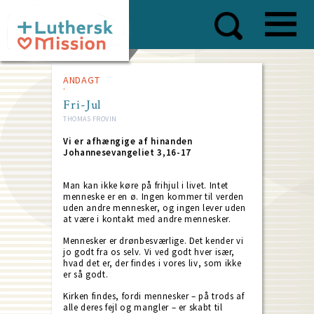
Skip
to
main
content
ANDAGT
Fri-Jul
THOMAS FROVIN
Vi er afhængige af hinanden
Johannesevangeliet 3,16-17
Man kan ikke køre på frihjul i livet. Intet
menneske er en ø. Ingen kommer til verden
uden andre mennesker, og ingen lever uden
at være i kontakt med andre mennesker.
Mennesker er drønbesværlige. Det kender vi
jo godt fra os selv. Vi ved godt hver især,
hvad det er, der findes i vores liv, som ikke
er så godt.
Kirken findes, fordi mennesker – på trods af
alle deres fejl og mangler – er skabt til