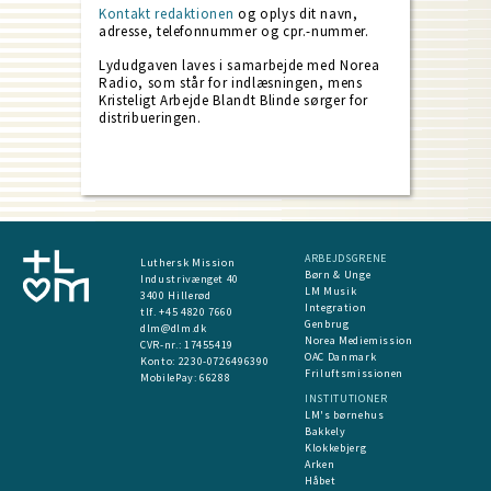
Kontakt redaktionen
og oplys dit navn,
adresse, telefonnummer og cpr.-nummer.
Lydudgaven laves i samarbejde med Norea
Radio, som står for indlæsningen, mens
Kristeligt Arbejde Blandt Blinde sørger for
distribueringen.
ARBEJDSGRENE
Luthersk Mission
Børn & Unge
Industrivænget 40
LM Musik
3400 Hillerød
Integration
tlf. +45 4820 7660
Genbrug
dlm@dlm.dk
Norea Mediemission
CVR-nr.: 17455419
OAC Danmark
​Konto:
2230-0726496390
Friluftsmissionen
MobilePay:
66288
INSTITUTIONER
LM's børnehus
Bakkely
Klokkebjerg
Arken
Håbet