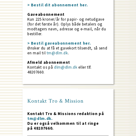
> Bestil dit abonnement her.
Gaveabonnement
Kun 225 kroner/år for papir- og netudgave
(for det første år). Oplys både betalers og
modtagers navn, adresse og e-mail, når du
bestiller.
> Bestil gaveabonnement her.
Ønsker du at få et gavekort tilsendt, så send
en mail til
tm@dlm.dk
.
Afmeld abonnement
Kontakt os på
dlm@dlm.dk
eller tlf.
48207660.
Kontakt Tro & Mission
Kontakt Tro & Missions redaktion på
tm@dlm.dk.
Du er også velkommen til at ringe
på 48207660.