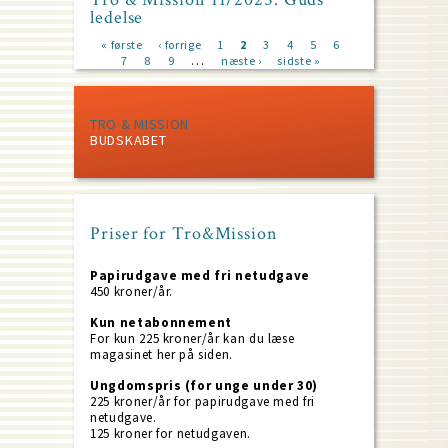
ledelse
First
« første
Previous
‹ forrige
Page
1
Current
2
Page
3
Page
4
Page
5
Page
6
Page
…
page
7
Page
8
page
Page
9
Next
næste ›
page
Last
sidste »
Pagination
page
page
TRO & MISSION
BUDSKABET
Priser for Tro&Mission
Papirudgave med fri netudgave
450 kroner/år.
Kun netabonnement
For kun 225 kroner/år kan du læse
magasinet her på siden.
Ungdomspris (for unge under 30)
225 kroner/år for papirudgave med fri
netudgave.
125 kroner for netudgaven.