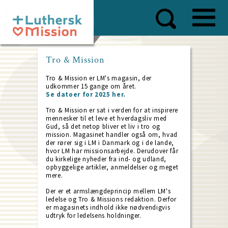
Skip
to
main
content
Tro & Mission
Tro & Mission er LM's magasin, der
udkommer 15 gange om året.
Se datoer for 2025 her.
Tro & Mission er sat i verden for at inspirere
mennesker til et leve et hverdagsliv med
Gud, så det netop bliver et liv i tro og
mission. Magasinet handler også om, hvad
der rører sig i LM i Danmark og i de lande,
hvor LM har missionsarbejde. Derudover får
du kirkelige nyheder fra ind- og udland,
opbyggelige artikler, anmeldelser og meget
mere.
Der er et armslængdeprincip mellem LM's
ledelse og Tro & Missions redaktion. Derfor
er magasinets indhold ikke nødvendigvis
udtryk for ledelsens holdninger.