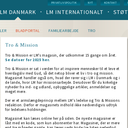
Service
PRIVATLIVSPOLITIK
NYT
KONTAKT
menu
LM DANMARK
LM INTERNATIONALT
STØT
Main
navigation
(level
1)
LER
BLADPORTAL
FAMILIEARBEJDE
TRO
Tro & Mission
Tro & Mission er LM's magasin, der udkommer 15 gange om året.
Se datoer for 2025 her.
Tro & Mission er sat i verden for at inspirere mennesker til et leve et
hverdagsliv med Gud, så det netop bliver et liv i tro og mission.
Magasinet handler også om, hvad der rører sig i LM i Danmark og i
de lande, hvor LM har missionsarbejde. Derudover får du kirkelige
nyheder fra ind- og udland, opbyggelige artikler, anmeldelser og
meget mere.
Der er et armslængdeprincip mellem LM's ledelse og Tro & Missions
redaktion. Derfor er magasinets indhold ikke nødvendigvis udtryk
for ledelsens holdninger.
Magasinet kan læses online her på siden. De nyeste magasiner er
låst med en kode, som kun abonnenter har. Magasiner, der er mere
end tre måneder gamle, kan læses uedn kode (se listen nedenfor).