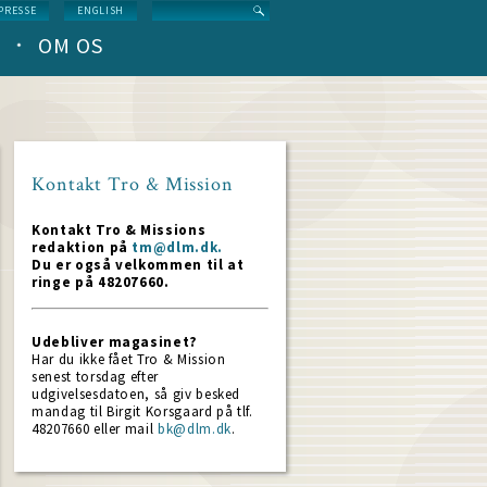
Search
PRESSE
ENGLISH
OM OS
Kontakt Tro & Mission
Kontakt Tro & Missions
redaktion på
tm@dlm.dk.
Du er også velkommen til at
ringe på 48207660.
Udebliver magasinet?
Har du ikke fået Tro & Mission
senest torsdag efter
udgivelsesdatoen, så giv besked
mandag til Birgit Korsgaard på tlf.
48207660 eller mail
bk@dlm.dk
.