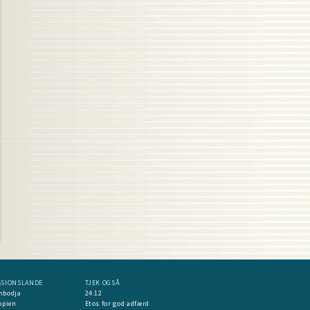
SSIONSLANDE
TJEK OGSÅ
mbodja
24:12
opien
Etos for god adfærd