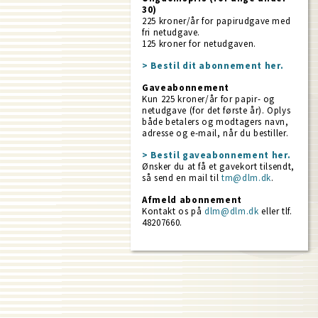
30)
225 kroner/år for papirudgave med
fri netudgave.
125 kroner for netudgaven.
> Bestil dit abonnement her.
Gaveabonnement
Kun 225 kroner/år for papir- og
netudgave (for det første år). Oplys
både betalers og modtagers navn,
adresse og e-mail, når du bestiller.
> Bestil gaveabonnement her.
Ønsker du at få et gavekort tilsendt,
så send en mail til
tm@dlm.dk
.
Afmeld abonnement
Kontakt os på
dlm@dlm.dk
eller tlf.
48207660.