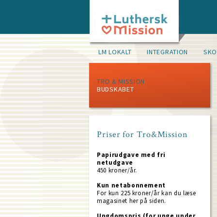
Skip
to
main
content
Main
LM LOKALT
INTEGRATION
SKO
navigation
(level
2)
TRO & MISSION
BUDSKABET
Priser for Tro&Mission
Papirudgave med fri
netudgave
450 kroner/år.
Kun netabonnement
For kun 225 kroner/år kan du læse
magasinet her på siden.
Ungdomspris (for unge under