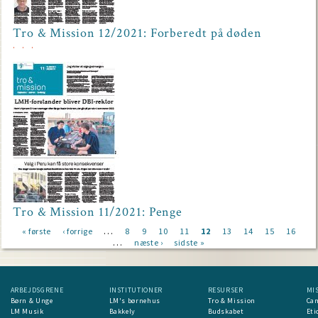
Tro & Mission 12/2021: Forberedt på døden
Tro & Mission 11/2021: Penge
…
First
« første
Previous
‹ forrige
Page
8
Page
9
Page
10
Page
11
Current
12
Page
13
Page
14
Page
15
Page
16
…
page
page
Next
næste ›
Last
sidste »
page
Pagination
page
page
ARBEJDSGRENE
INSTITUTIONER
RESURSER
MI
Børn & Unge
LM's børnehus
Tro & Mission
Ca
LM Musik
Bakkely
Budskabet
Eti