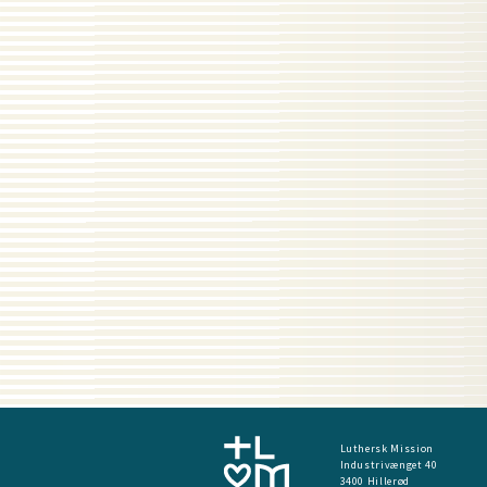
Luthersk Mission
Industrivænget 40
3400 Hillerød