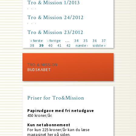
Tro & Mission 1/2013
Tro & Mission 24/2012
Tro & Mission 23/2012
…
First
« første
Previous
‹ forrige
Page
34
Page
35
Page
36
Page
37
Page
38
page
Current
39
page
Page
40
Page
41
Page
42
Next
næste ›
Last
sidste »
Pagination
page
page
page
TRO & MISSION
BUDSKABET
Priser for Tro&Mission
Papirudgave med fri netudgave
450 kroner/år.
Kun netabonnement
For kun 225 kroner/år kan du læse
magasinet her på siden.