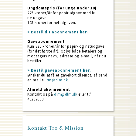
Ungdomspris (for unge under 30)
225 kroner/år for papirudgave med fri
netudgave.
125 kroner for netudgaven.
> Bestil dit abonnement her.
Gaveabonnement
Kun 225 kroner/år for papir- og netudgave
(for det første år). Oplys både betalers og
modtagers navn, adresse og e-mail, når du
bestiller.
> Bestil gaveabonnement her.
Ønsker du at få et gavekort tilsendt, så send
en mail til
tm@dlm.dk
.
Afmeld abonnement
Kontakt os på
dlm@dlm.dk
eller tlf.
48207660.
Kontakt Tro & Mission