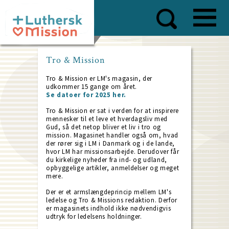
Skip
to
main
content
Tro & Mission
Tro & Mission er LM's magasin, der
udkommer 15 gange om året.
Se datoer for 2025 her.
Tro & Mission er sat i verden for at inspirere
mennesker til et leve et hverdagsliv med
Gud, så det netop bliver et liv i tro og
mission. Magasinet handler også om, hvad
der rører sig i LM i Danmark og i de lande,
hvor LM har missionsarbejde. Derudover får
du kirkelige nyheder fra ind- og udland,
opbyggelige artikler, anmeldelser og meget
mere.
Der er et armslængdeprincip mellem LM's
ledelse og Tro & Missions redaktion. Derfor
er magasinets indhold ikke nødvendigvis
udtryk for ledelsens holdninger.