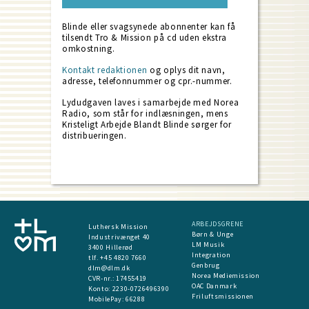
Blinde eller svagsynede abonnenter kan få
tilsendt Tro & Mission på cd uden ekstra
omkostning.
Kontakt redaktionen
og oplys dit navn,
adresse, telefonnummer og cpr.-nummer.
Lydudgaven laves i samarbejde med Norea
Radio, som står for indlæsningen, mens
Kristeligt Arbejde Blandt Blinde sørger for
distribueringen.
ARBEJDSGRENE
Luthersk Mission
Børn & Unge
Industrivænget 40
LM Musik
3400 Hillerød
Integration
tlf. +45 4820 7660
Genbrug
dlm@dlm.dk
Norea Mediemission
CVR-nr.: 17455419
OAC Danmark
​Konto:
2230-0726496390
Friluftsmissionen
MobilePay:
66288