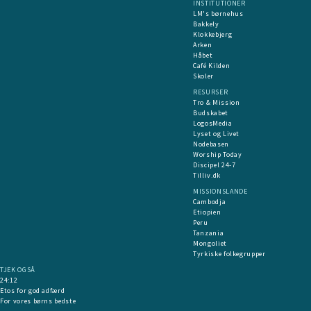
INSTITUTIONER
LM's børnehus
Bakkely
Klokkebjerg
Arken
Håbet
Café Kilden
Skoler
RESURSER
Tro & Mission
Budskabet
LogosMedia
Lyset og Livet
Nodebasen
Worship Today
Discipel 24-7
Tilliv.dk
MISSIONSLANDE
Cambodja
Etiopien
Peru
Tanzania
Mongoliet
Tyrkiske folkegrupper
TJEK OGSÅ
24:12
Etos for god adfærd
For vores børns bedste