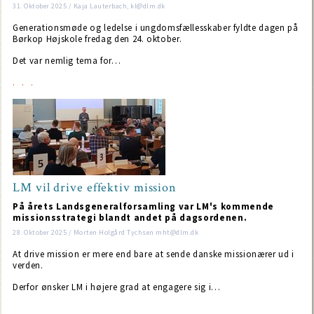
31. Oktober 2025 / Kaja Lauterbach, kl@dlm.dk
Generationsmøde og ledelse i ungdomsfællesskaber fyldte dagen på
Børkop Højskole fredag den 24. oktober.
Det var nemlig tema for…
LM vil drive effektiv mission
På årets Landsgeneralforsamling var LM's kommende
missionsstrategi blandt andet på dagsordenen.
28. Oktober 2025 / Morten Holgård Tychsen mht@dlm.dk
At drive mission er mere end bare at sende danske missionærer ud i
verden.
Derfor ønsker LM i højere grad at engagere sig i…