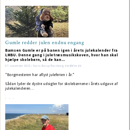
Gumle redder julen endnu engang
Bamsen Gumle er på banen igen i årets julekalender fra
LMBU. Denne gang i juletræsmusikskoven, hvor han skal
hjælpe skolebørn, så de kan…
07. november 2025 / Karin Borup Ravnborg, kbr@dlm.dk
”Borgmesteren har aflyst juleferien i år.”
Sådan lyder de dystre udsigter for skolebørnene i årets udgave af
julekalenderen…