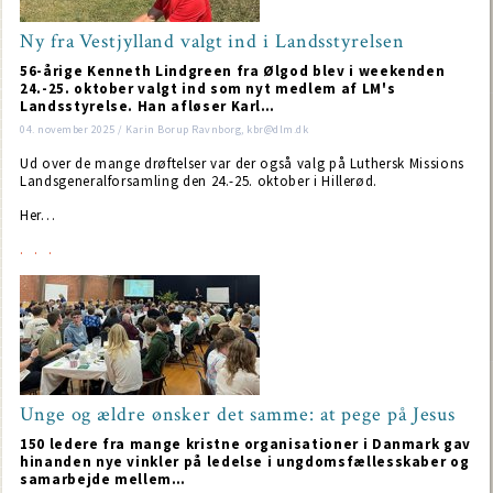
Ny fra Vestjylland valgt ind i Landsstyrelsen
56-årige Kenneth Lindgreen fra Ølgod blev i weekenden
24.-25. oktober valgt ind som nyt medlem af LM's
Landsstyrelse. Han afløser Karl…
04. november 2025 / Karin Borup Ravnborg, kbr@dlm.dk
Ud over de mange drøftelser var der også valg på Luthersk Missions
Landsgeneralforsamling den 24.-25. oktober i Hillerød.
Her…
Unge og ældre ønsker det samme: at pege på Jesus
150 ledere fra mange kristne organisationer i Danmark gav
hinanden nye vinkler på ledelse i ungdomsfællesskaber og
samarbejde mellem…