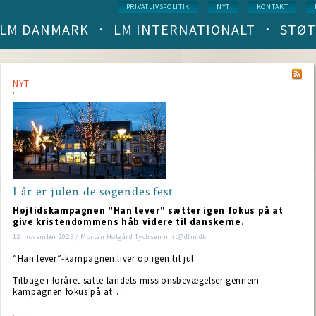
Service
PRIVATLIVSPOLITIK
NYT
KONTAKT
menu
LM DANMARK
LM INTERNATIONALT
STØT
Main
navigation
(level
1)
NYT
I år er julen de søgendes fest
NT
Højtidskampagnen "Han lever" sætter igen fokus på at
give kristendommens håb videre til danskerne.
12. november 2025 / Morten Holgård Tychsen mht@dlm.dk
”Han lever”-kampagnen liver op igen til jul.
Tilbage i foråret satte landets missionsbevægelser gennem
kampagnen fokus på at…