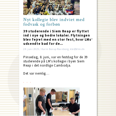
Nyt kollegie blev indviet med
fodvask og forbøn
39 studerende i Siem Reap er flyttet
ind i nye og bedre lokaler. Flytningen
blev fejret med en stor fest, hvor LMs’
udsendte bad for de…
24. juni 2025 / Karin Borup Ravnborg, kbr@dlm.dk
Pinsedag, 8. juni, var en festdag for de 39
studerende på LM's kollegie i byen Siem
Reap i det nordlige Cambodja.
Det var nemlig…