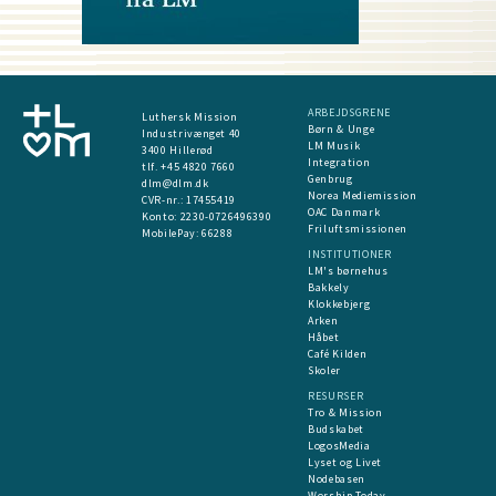
ARBEJDSGRENE
Luthersk Mission
Børn & Unge
Industrivænget 40
LM Musik
3400 Hillerød
Integration
tlf. +45 4820 7660
Genbrug
dlm@dlm.dk
Norea Mediemission
CVR-nr.: 17455419
OAC Danmark
​Konto:
2230-0726496390
Friluftsmissionen
MobilePay:
66288
INSTITUTIONER
LM's børnehus
Bakkely
Klokkebjerg
Arken
Håbet
Café Kilden
Skoler
RESURSER
Tro & Mission
Budskabet
LogosMedia
Lyset og Livet
Nodebasen
Worship Today