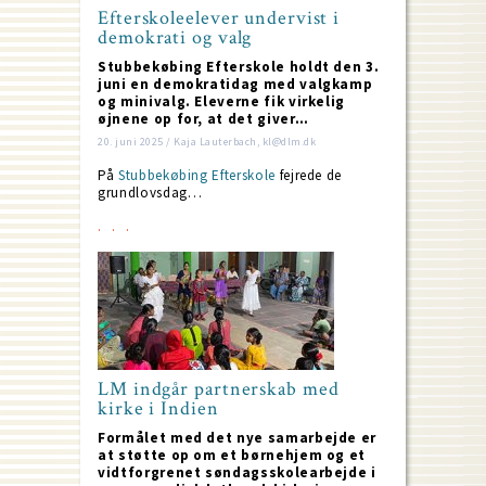
Efterskoleelever undervist i
demokrati og valg
Stubbekøbing Efterskole holdt den 3.
juni en demokratidag med valgkamp
og minivalg. Eleverne fik virkelig
øjnene op for, at det giver…
20. juni 2025 / Kaja Lauterbach, kl@dlm.dk
På
Stubbekøbing Efterskole
fejrede de
grundlovsdag…
LM indgår partnerskab med
kirke i Indien
Formålet med det nye samarbejde er
at støtte op om et børnehjem og et
vidtforgrenet søndagsskolearbejde i