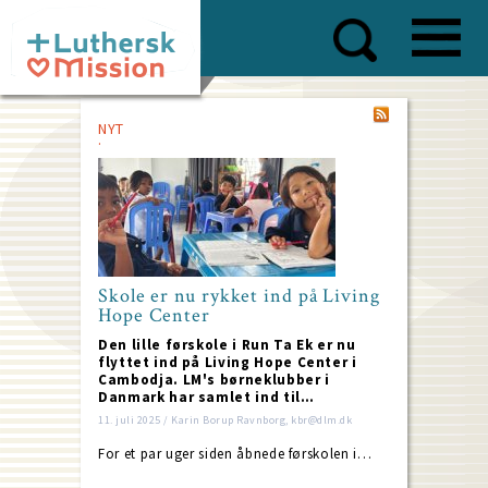
Skip
to
main
content
NYT
Skole er nu rykket ind på Living
Hope Center
Den lille førskole i Run Ta Ek er nu
flyttet ind på Living Hope Center i
Cambodja. LM's børneklubber i
Danmark har samlet ind til…
11. juli 2025 / Karin Borup Ravnborg, kbr@dlm.dk
For et par uger siden åbnede førskolen i…