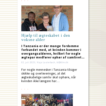
Hjælp til ægteskabet i den
voksne alder
I Tanzania er der mange fordomme
forbundet med, at kvinden kommer i
overgangsalderen, hvilket for nogle
ægtepar medfører ophør af samlivet…
02. juli 2025 / Kaja Lauterbach, kl@dlm.dk
For nogle mennesker i Tanzania tilsiger
skikke og overleveringer, at det
ægteskabelige samliv skal ophøre, når
kvinden ikke længere har…