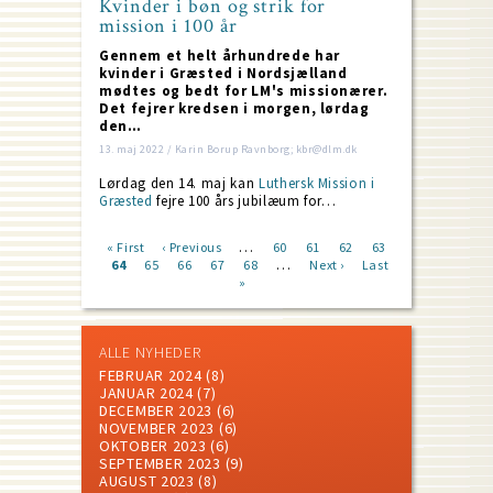
Kvinder i bøn og strik for
mission i 100 år
Gennem et helt århundrede har
kvinder i Græsted i Nordsjælland
mødtes og bedt for LM's missionærer.
Det fejrer kredsen i morgen, lørdag
den…
13. maj 2022 / Karin Borup Ravnborg; kbr@dlm.dk
Lørdag den 14. maj kan
Luthersk Mission i
Græsted
fejre 100 års jubilæum for…
…
First
« First
Previous
‹ Previous
Page
60
Page
61
Page
62
Page
63
…
page
Current
64
Page
65
page
Page
66
Page
67
Page
68
Next
Next ›
Last
Last
Pagination
page
»
page
page
ALLE NYHEDER
FEBRUAR 2024
(8)
JANUAR 2024
(7)
DECEMBER 2023
(6)
NOVEMBER 2023
(6)
OKTOBER 2023
(6)
SEPTEMBER 2023
(9)
AUGUST 2023
(8)