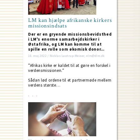
LM kan hjælpe afrikanske kirkers
missionsindsats
Der er en gryende missionsbevidsthed
i LM's enorme samarbejdskirker i
Østafrika, og LM kan komme til at
spille en rolle som økomisk donor…
16. maj 2022 / Nicklas Lautrup-Meiner, nlm@dlm.dk
”Afrikas kirke er kaldet til at gøre en forskel i
verdensmissionen.”
Sådan lød ordene til et partnermøde mellem
verdens største…