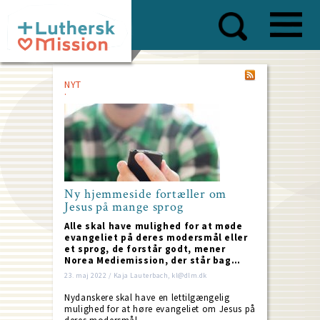
Skip
to
main
content
NYT
Ny hjemmeside fortæller om
Jesus på mange sprog
Alle skal have mulighed for at møde
evangeliet på deres modersmål eller
et sprog, de forstår godt, mener
Norea Mediemission, der står bag…
23. maj 2022 / Kaja Lauterbach, kl@dlm.dk
Nydanskere skal have en lettilgængelig
mulighed for at høre evangeliet om Jesus på