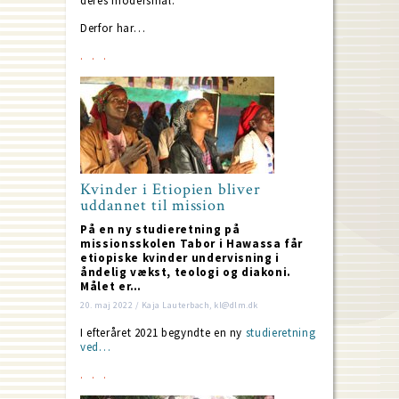
deres modersmål.
Derfor har…
Kvinder i Etiopien bliver
uddannet til mission
På en ny studieretning på
missionsskolen Tabor i Hawassa får
etiopiske kvinder undervisning i
åndelig vækst, teologi og diakoni.
Målet er…
20. maj 2022 / Kaja Lauterbach, kl@dlm.dk
I efteråret 2021 begyndte en ny
studieretning
ved…