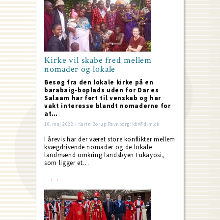
Kirke vil skabe fred mellem
nomader og lokale
Besøg fra den lokale kirke på en
barabaig-boplads uden for Dar es
Salaam har ført til venskab og har
vakt interesse blandt nomaderne for
at…
18. maj 2022 / Karin Borup Ravnborg; kbr@dlm.dk
I årevis har der været store konflikter mellem
kvægdrivende nomader og de lokale
landmænd omkring landsbyen Fukayosi,
som ligger et…