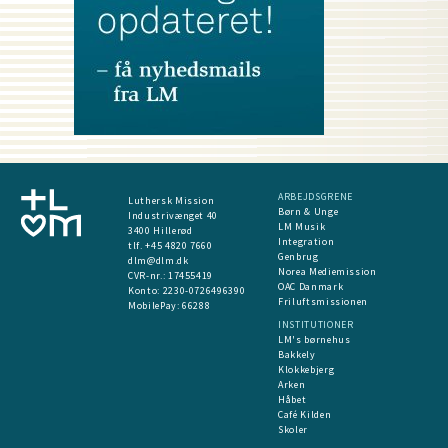
ARBEJDSGRENE
Luthersk Mission
Børn & Unge
Industrivænget 40
LM Musik
3400 Hillerød
Integration
tlf. +45 4820 7660
Genbrug
dlm@dlm.dk
Norea Mediemission
CVR-nr.: 17455419
OAC Danmark
​Konto:
2230-0726496390
Friluftsmissionen
MobilePay:
66288
INSTITUTIONER
LM's børnehus
Bakkely
Klokkebjerg
Arken
Håbet
Café Kilden
Skoler