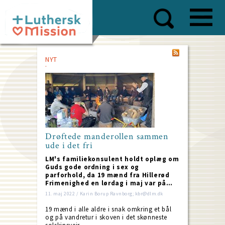
Skip
to
main
content
NYT
Drøftede manderollen sammen
ude i det fri
LM's familiekonsulent holdt oplæg om
Guds gode ordning i sex og
parforhold, da 19 mænd fra Hillerød
Frimenighed en lørdag i maj var på…
11. maj 2022 / Karin Borup Ravnborg; kbr@dlm.dk
19 mænd i alle aldre i snak omkring et bål
og på vandretur i skoven i det skønneste