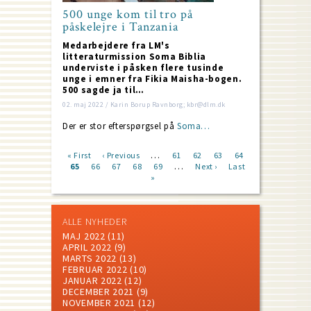
500 unge kom til tro på
påskelejre i Tanzania
Medarbejdere fra LM's
litteraturmission Soma Biblia
underviste i påsken flere tusinde
unge i emner fra Fikia Maisha-bogen.
500 sagde ja til…
02. maj 2022 / Karin Borup Ravnborg; kbr@dlm.dk
Der er stor efterspørgsel på
Soma…
…
First
« First
Previous
‹ Previous
Page
61
Page
62
Page
63
Page
64
…
page
Current
65
Page
66
page
Page
67
Page
68
Page
69
Next
Next ›
Last
Last
Pagination
page
»
page
page
ALLE NYHEDER
MAJ 2022
(11)
APRIL 2022
(9)
MARTS 2022
(13)
FEBRUAR 2022
(10)
JANUAR 2022
(12)
DECEMBER 2021
(9)
NOVEMBER 2021
(12)