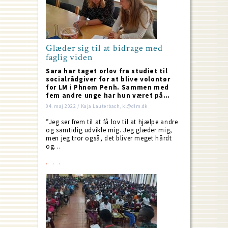
Glæder sig til at bidrage med
faglig viden
Sara har taget orlov fra studiet til
socialrådgiver for at blive volontør
for LM i Phnom Penh. Sammen med
fem andre unge har hun været på…
04. maj 2022 / Kaja Lauterbach, kl@dlm.dk
”Jeg ser frem til at få lov til at hjælpe andre
og samtidig udvikle mig. Jeg glæder mig,
men jeg tror også, det bliver meget hårdt
og…