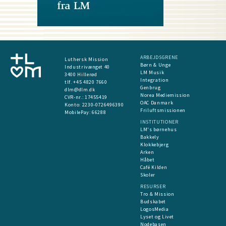
ARBEJDSGRENE
Luthersk Mission
Børn & Unge
Industrivænget 40
LM Musik
3400 Hillerød
Integration
tlf. +45 4820 7660
Genbrug
dlm@dlm.dk
Norea Mediemission
CVR-nr.: 17455419
OAC Danmark
​Konto:
2230-0726496390
Friluftsmissionen
MobilePay:
66288
INSTITUTIONER
LM's børnehus
Bakkely
Klokkebjerg
Arken
Håbet
Café Kilden
Skoler
RESURSER
Tro & Mission
Budskabet
LogosMedia
Lyset og Livet
Nodebasen