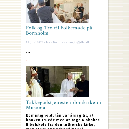
Folk og Tro til Folkemøde på
Bornholm
11. juni 2026 / Ivan Bach Jakobsen, ibj@dlm.dk
…
Takkegudstjeneste i domkirken i
Musoma
Et misligholdt lån var årsag til, at
banken truede med at tage Kiabakari
Bibelskole fra den lutherske kirke,