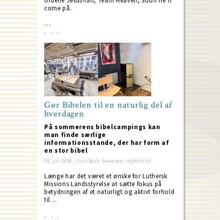
ordene Jesus-fan, Team Heaven, Soon he’ll
come på.
…
Gør Bibelen til en naturlig del af
hverdagen
På sommerens bibelcampings kan
man finde særlige
informationsstande, der har form af
en stor bibel
08. juli 2026 / Ivan Bach Jakobsen, ibj@dlm.dk
Længe har det været et ønske for Luthersk
Missions Landsstyrelse at sætte fokus på
betydningen af et naturligt og aktivt forhold
til…