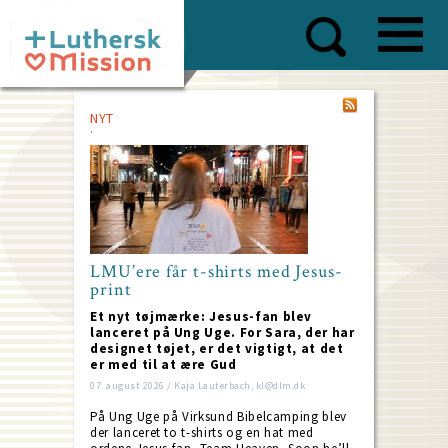
Skip
to
main
content
NYT
LMU’ere får t-shirts med Jesus-
print
Et nyt tøjmærke: Jesus-fan blev
lanceret på Ung Uge. For Sara, der har
designet tøjet, er det vigtigt, at det
er med til at ære Gud
07. august 2026 / Kaja Lauterbach, kl@dlm.dk
På Ung Uge på Virksund Bibelcamping blev
der lanceret to t-shirts og en hat med