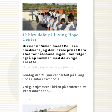
19 blev døbt på Living Hope
Center
Missionær Simon Gaedt Poulsen
prædikede, og den lokale præst Dara
stod for dåbshandlingen. Han følger
også op sammen med de øvrige
ansatte…
26. juni 2026 / Kaja Lauterbach, kl@dlm.dk
Søndag den 21. juni var der fest på Living
Hope Center i Cambodja.
Ved gudstjenesten i kirken på centeret blev
19 personer døbt,…