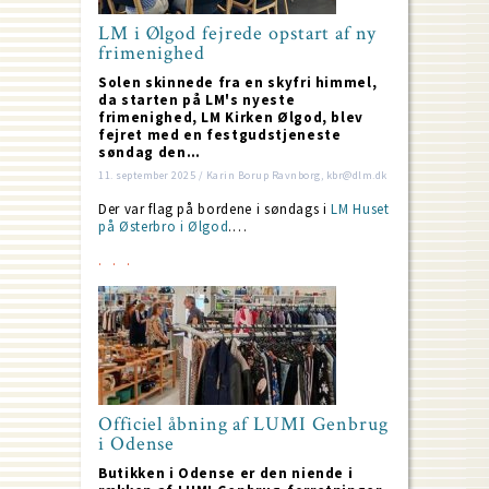
LM i Ølgod fejrede opstart af ny
frimenighed
Solen skinnede fra en skyfri himmel,
da starten på LM's nyeste
frimenighed, LM Kirken Ølgod, blev
fejret med en festgudstjeneste
søndag den…
11. september 2025 / Karin Borup Ravnborg, kbr@dlm.dk
Der var flag på bordene i søndags i
LM Huset
på Østerbro i Ølgod
.…
Officiel åbning af LUMI Genbrug
i Odense
Butikken i Odense er den niende i