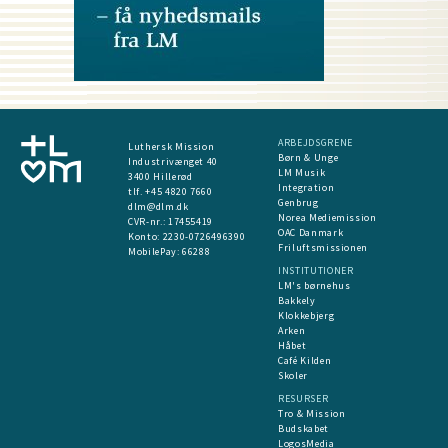
ARBEJDSGRENE
Luthersk Mission
Børn & Unge
Industrivænget 40
LM Musik
3400 Hillerød
Integration
tlf. +45 4820 7660
Genbrug
dlm@dlm.dk
Norea Mediemission
CVR-nr.: 17455419
OAC Danmark
​Konto:
2230-0726496390
Friluftsmissionen
MobilePay:
66288
INSTITUTIONER
LM's børnehus
Bakkely
Klokkebjerg
Arken
Håbet
Café Kilden
Skoler
RESURSER
Tro & Mission
Budskabet
LogosMedia