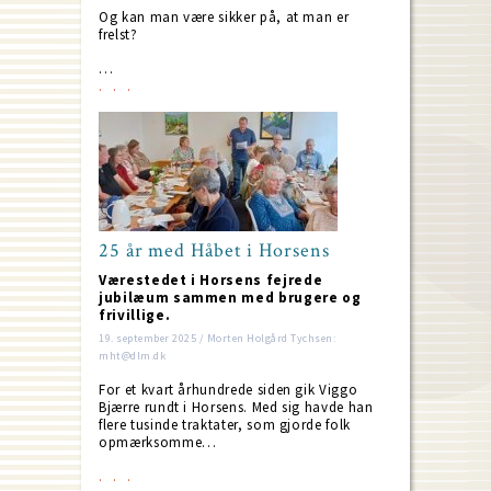
Og kan man være sikker på, at man er
frelst?
…
25 år med Håbet i Horsens
Værestedet i Horsens fejrede
jubilæum sammen med brugere og
frivillige.
19. september 2025 / Morten Holgård Tychsen:
mht@dlm.dk
For et kvart århundrede siden gik Viggo
Bjærre rundt i Horsens. Med sig havde han
flere tusinde traktater, som gjorde folk
opmærksomme…