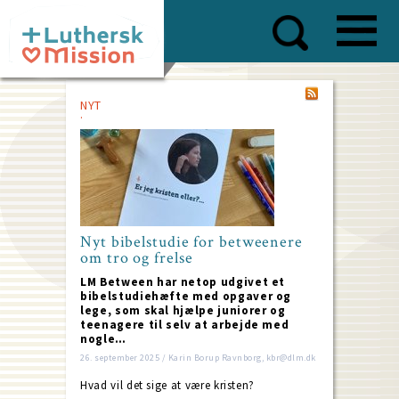
Skip
to
main
content
NYT
Nyt bibelstudie for betweenere
om tro og frelse
LM Between har netop udgivet et
bibelstudiehæfte med opgaver og
lege, som skal hjælpe juniorer og
teenagere til selv at arbejde med
nogle…
26. september 2025 / Karin Borup Ravnborg, kbr@dlm.dk
Hvad vil det sige at være kristen?