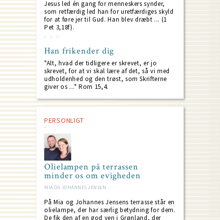
Jesus led én gang for menneskers synder,
som retfærdig led han for uretfærdiges skyld
for at føre jer til Gud. Han blev dræbt ... (1
Pet 3,18f).
Han frikender dig
"Alt, hvad der tidligere er skrevet, er jo
skrevet, for at vi skal lære af det, så vi med
udholdenhed og den trøst, som Skrifterne
giver os ..." Rom 15,4.
PERSONLIGT
Olielampen på terrassen
minder os om evigheden
MIA OG JOHANNES JENSEN
På Mia og Johannes Jensens terrasse står en
olielampe, der har særlig betydning for dem.
De fik den af en god ven i Grønland, der