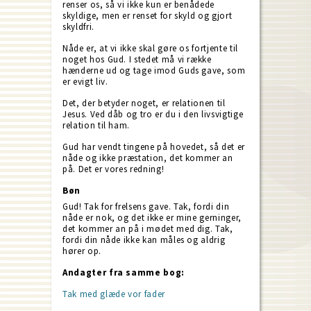
renser os, så vi ikke kun er benådede
skyldige, men er renset for skyld og gjort
skyldfri.
Nåde er, at vi ikke skal gøre os fortjente til
noget hos Gud. I stedet må vi række
hænderne ud og tage imod Guds gave, som
er evigt liv.
Det, der betyder noget, er relationen til
Jesus. Ved dåb og tro er du i den livsvigtige
relation til ham.
Gud har vendt tingene på hovedet, så det er
nåde og ikke præstation, det kommer an
på. Det er vores redning!
Bøn
Gud! Tak for frelsens gave. Tak, fordi din
nåde er nok, og det ikke er mine gerninger,
det kommer an på i mødet med dig. Tak,
fordi din nåde ikke kan måles og aldrig
hører op.
Andagter fra samme bog:
Tak med glæde vor fader