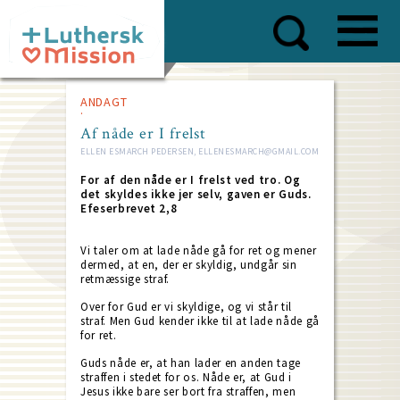
Skip
to
main
content
ANDAGT
Af nåde er I frelst
ELLEN ESMARCH PEDERSEN, ELLENESMARCH@GMAIL.COM
For af den nåde er I frelst ved tro. Og
det skyldes ikke jer selv, gaven er Guds.
Efeserbrevet 2,8
Vi taler om at lade nåde gå for ret og mener
dermed, at en, der er skyldig, undgår sin
retmæssige straf.
Over for Gud er vi skyldige, og vi står til
straf. Men Gud kender ikke til at lade nåde gå
for ret.
Guds nåde er, at han lader en anden tage
straffen i stedet for os. Nåde er, at Gud i
Jesus ikke bare ser bort fra straffen, men