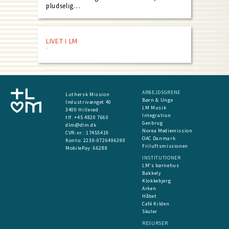
pludselig…
LIVET I LM
ARBEJDSGRENE
Luthersk Mission
Børn & Unge
Industrivænget 40
LM Musik
3400 Hillerød
Integration
tlf. +45 4820 7660
Genbrug
dlm@dlm.dk
Norea Mediemission
CVR-nr.: 17455419
OAC Danmark
​Konto:
2230-0726496390
Friluftsmissionen
MobilePay:
66288
INSTITUTIONER
LM's børnehus
Bakkely
Klokkebjerg
Arken
Håbet
Café Kilden
Skoler
RESURSER