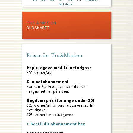
page
sidste »
page
page
TRO & MISSION
BUDSKABET
Priser for Tro&Mission
Papirudgave med fri netudgave
450 kroner/år.
Kun netabonnement
For kun 225 kroner/år kan du læse
magasinet her på siden.
Ungdomspris (for unge under 30)
225 kroner/år for papirudgave med fri
netudgave.
125 kroner for netudgaven.
> Bestil dit abonnement her.