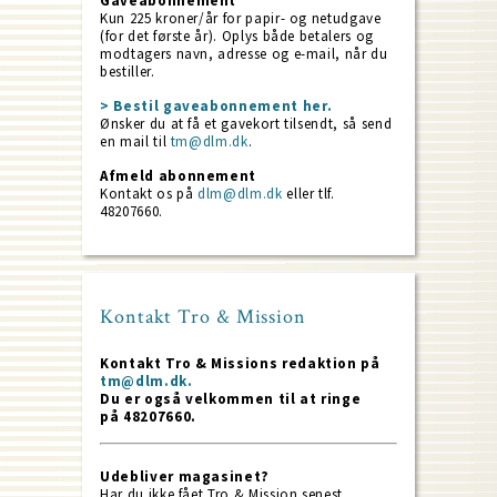
Gaveabonnement
Kun 225 kroner/år for papir- og netudgave
(for det første år). Oplys både betalers og
modtagers navn, adresse og e-mail, når du
bestiller.
> Bestil gaveabonnement her.
Ønsker du at få et gavekort tilsendt, så send
en mail til
tm@dlm.dk
.
Afmeld abonnement
Kontakt os på
dlm@dlm.dk
eller tlf.
48207660.
Kontakt Tro & Mission
Kontakt Tro & Missions redaktion på
tm@dlm.dk.
Du er også velkommen til at ringe
på 48207660.
Udebliver magasinet?
Har du ikke fået Tro & Mission senest