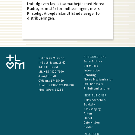
Lydudgaven laves i samarbejde med Norea
Radio, som står for indlæsningen, mens
Kristeligt Arbejde Blandt Blinde sørger for
distribueringen.
ARBEJDSGRENE
Luthersk Mission
Børn & Unge
Industrivænget 40
LM Musik
3400 Hillerød
Integration
tlf. +45 4820 7660
Genbrug
dlm@dlm.dk
Norea Mediemission
CVR-nr.: 17455419
OAC Danmark
​Konto:
2230-0726496390
Friluftsmissionen
MobilePay:
66288
INSTITUTIONER
LM's børnehus
Bakkely
Klokkebjerg
Arken
Håbet
Café Kilden
Skoler
RESURSER