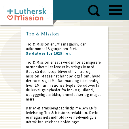
Skip
to
main
content
Tro & Mission
Tro & Mission er LM's magasin, der
udkommer 15 gange om året.
Se datoer for 2025 her.
Tro & Mission er sat i verden for at inspirere
mennesker til et leve et hverdagsliv med
Gud, så det netop bliver et liv i tro og
mission. Magasinet handler også om, hvad
der rører sig i LM i Danmark og i de lande,
hvor LM har missionsarbejde. Derudover får
du kirkelige nyheder fra ind- og udland,
opbyggelige artikler, anmeldelser og meget
mere.
Der er et armslængdeprincip mellem LM's
ledelse og Tro & Missions redaktion. Derfor
er magasinets indhold ikke nødvendigvis
udtryk for ledelsens holdninger.