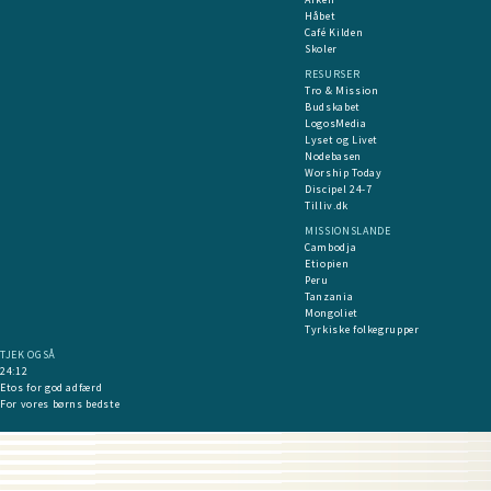
Håbet
Café Kilden
Skoler
RESURSER
Tro & Mission
Budskabet
LogosMedia
Lyset og Livet
Nodebasen
Worship Today
Discipel 24-7
Tilliv.dk
MISSIONSLANDE
Cambodja
Etiopien
Peru
Tanzania
Mongoliet
Tyrkiske folkegrupper
TJEK OGSÅ
24:12
Etos for god adfærd
For vores børns bedste