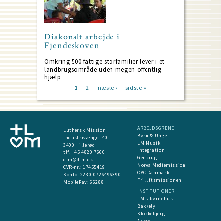
Diakonalt arbejde i
Fjendeskoven
Omkring 500 fattige storfamilier lever i et
landbrugsområde uden megen offentlig
hjælp
Current
1
Page
2
Next
næste ›
Last
sidste »
page
page
page
Pagination
ARBEJDSGRENE
Luthersk Mission
Børn & Unge
Industrivænget 40
LM Musik
3400 Hillerød
Integration
tlf. +45 4820 7660
Genbrug
dlm@dlm.dk
Norea Mediemission
CVR-nr.: 17455419
OAC Danmark
​Konto:
2230-0726496390
Friluftsmissionen
MobilePay:
66288
INSTITUTIONER
LM's børnehus
Bakkely
Klokkebjerg
Arken