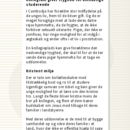
studerende
I Cambodja har forældre stor indflydelse på
de unges liv, frem til de bliver gift. Og de er
meget forsigtige med at lade deres døtre
rejse hjemmefra, da de frygter, at de ikke
forbliver seksuelt uberørte. Piger, der ikke er
jomfruer, har ringe mulighed for at indgå i
ægteskab og ender ofte i et liv i prostitution.
En kollegieplads kan give forældrene den
nødvendige tryghed, der skal til for at de tør
sende deres piger hjemmefra for at tage en
uddannelse.
Kristent miljø
Der er tale om bofællesskaber med
tilstrækkelig kost og ro til at studere.
Ugentlige samvær om bibel og bøn giver de
unge mulighed for at lære om den kristne
tro. Langt de fleste bliver kristne mens de
bor på kollegiet, og flere af dem bærer
budskabet om Jesus med tilbage til deres
familier i landsbyerne.
Med deres uddannelse er de med til at bygge
samfundet op og sikre deres familie i et
land, hvor der ikke er offentlig hjælp til syge