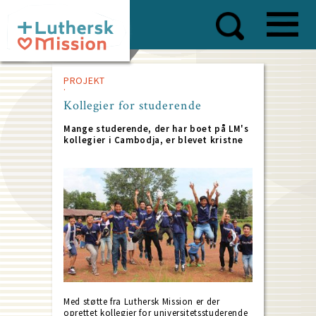
Skip
to
main
content
PROJEKT
Kollegier for studerende
Mange studerende, der har boet på LM's
kollegier i Cambodja, er blevet kristne
Med støtte fra Luthersk Mission er der
oprettet kollegier for universitetsstuderende