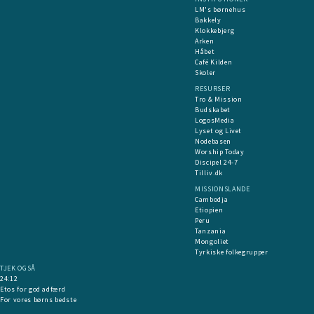
LM's børnehus
Bakkely
Klokkebjerg
Arken
Håbet
Café Kilden
Skoler
RESURSER
Tro & Mission
Budskabet
LogosMedia
Lyset og Livet
Nodebasen
Worship Today
Discipel 24-7
Tilliv.dk
MISSIONSLANDE
Cambodja
Etiopien
Peru
Tanzania
Mongoliet
Tyrkiske folkegrupper
TJEK OGSÅ
24:12
Etos for god adfærd
For vores børns bedste