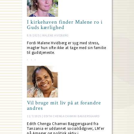
I kirkehaven finder Malene ro i
Guds kærlighed
8/9/2025 | MALENE HVIDBERG
Fordi Malene Hvidberg er syg med stress,
magter hun ofte ikke at tage med sin familie
til gudstjeneste.
Vil bruge mit liv på at forandre
andres
11/7/2025 | EDITH CHENGA CHAMWI BAGGERSGAARD
Edith Chenga Chamwi Baggersgaard fra
Tanzania er uddannet socialrådgiver, LM'er
på Amager og politisk aktiv i