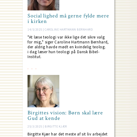
Social lighed må gerne fylde mere
i kirken
14/5/2025 | CAROLINE HARTMANN BERNHARD
"At læse teologi var ikke lige det sikre valg
for mig," siger Caroline Hartmann Bernhard,
der aldrig havde mødt en kvindelig teolog.
i dag læser hun teologi på Dansk Bibel-
Institut.
Birgittes vision: Børn skal lære
Gud at kende
25/3/2025 | BIRGITTE KJÆR
Birgitte Kjær har det meste af sit liv arbejdet