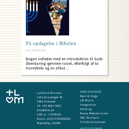
På opdagelse i Bibelen
OLE ANDERSEN
Bogen indledes med en introduktion til Guds
åbenbaring igennem Israel, efterfulgt af to
hoveddele og en afslut…
ARBEJDSGRENE
Luthersk Mission
Børn & Unge
Industrivænget 40
LM Musik
3400 Hillerød
Integration
tlf. +45 4820 7660
Genbrug
dlm@dlm.dk
Norea Mediemission
CVR-nr.: 17455419
OAC Danmark
​Konto:
2230-0726496390
Friluftsmissionen
MobilePay:
66288
INSTITUTIONER