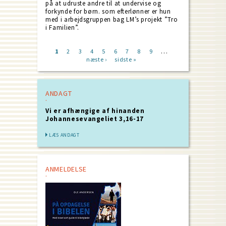
på at udruste andre til at undervise og
forkynde for børn. som efterlønner er hun
med i arbejdsgruppen bag LM’s projekt ”Tro
i Familien”.
…
Current
1
Page
2
Page
3
Page
4
Page
5
Page
6
Page
7
Page
8
Page
9
Next
page
næste ›
Last
sidste »
page
Pagination
page
ANDAGT
Vi er afhængige af hinanden
Johannesevangeliet 3,16-17
LÆS ANDAGT
ANMELDELSE