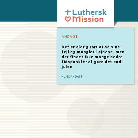
Skip
to
main
content
ANDAGT
Det er aldrig rart at se sine
fejl og mangler i øjnene, men
der findes ikke mange bedre
tidspunkter at gøre det end i
julen
LÆS ANDAGT