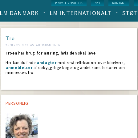
Service
PRIVATLIVSPOLITIK
NYT
KONTAKT
menu
LM DANMARK
LM INTERNATIONALT
STØT
Main
navigation
(level
1)
Tro
25.08.2022 NICKLAS LAUTRUP-MEINER
Troen har brug for næring, hvis den skal leve
Her kan du finde
andagter
med små refleksioner over bibelvers,
anmeldelser
af opbyggelige bøger og andet samt historier om
menneskers tro.
PERSONLIGT