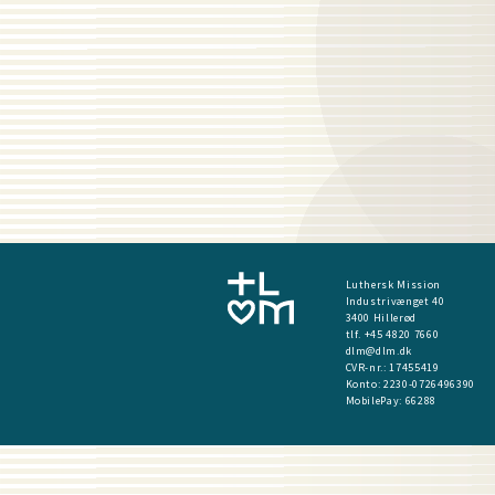
Luthersk Mission
Industrivænget 40
3400 Hillerød
tlf. +45 4820 7660
dlm@dlm.dk
CVR-nr.: 17455419
​Konto:
2230-0726496390
MobilePay:
66288