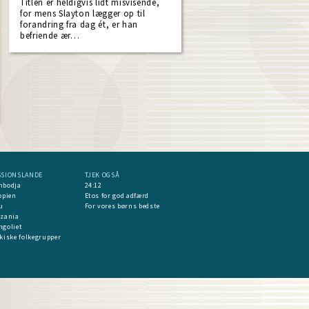
Titlen er heldigvis lidt misvisende,
for mens Slayton lægger op til
forandring fra dag ét, er han
befriende ær…
ent
e
SSIONSLANDE
TJEK OGSÅ
mbodja
24:12
opien
Etos for god adfærd
u
For vores børns bedste
nzania
goliet
kiske folkegrupper