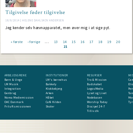
Tilgivelse føder tilgivelse
18/9/2014 | HELENE DAHLSKOV ANDERSEN
Jeg kender selv hævnapparatet, men øver mig i at sige pyt.
…
First
« første
Previous
‹ forrige
Page
13
Page
14
Page
15
Page
16
Page
17
Page
18
Page
19
Page
20
Curr
page
page
21
pag
Pagination
ARBEJDSGRENE
INSTITUTIONER
RESURSER
MI
Børn & Unge
LM's børnehus
Tro & Mission
Ca
LM Musik
Bakkely
Budskabet
Eti
Integration
Klokkebjerg
LogosMedia
Per
Genbrug
Arken
Lyset og Livet
Ta
Norea Mediemission
Håbet
Nodebasen
Mon
OAC Danmark
Café Kilden
Worship Today
Tyr
Friluftsmissionen
Skoler
Discipel 24-7
Tilliv.dk