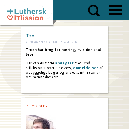
Skip
to
main
content
Tro
25.08.2022 NICKLAS LAUTRUP-MEINER
Troen har brug for næring, hvis den skal
leve
Her kan du finde
andagter
med små
refleksioner over bibelvers,
anmeldelser
af
opbyggelige bøger og andet samt historier
om menneskers tro.
PERSONLIGT