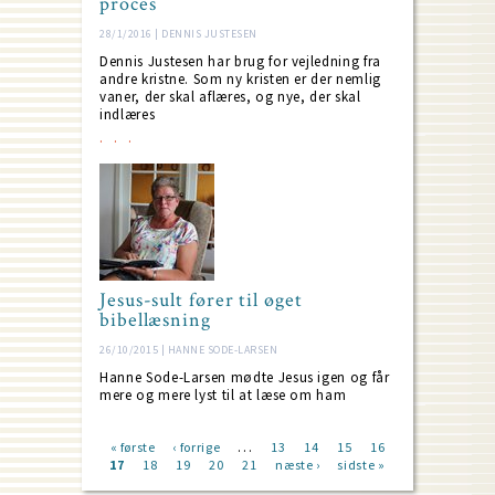
proces
28/1/2016 | DENNIS JUSTESEN
Dennis Justesen har brug for vejledning fra
andre kristne. Som ny kristen er der nemlig
vaner, der skal aflæres, og nye, der skal
indlæres
Jesus-sult fører til øget
bibellæsning
26/10/2015 | HANNE SODE-LARSEN
Hanne Sode-Larsen mødte Jesus igen og får
mere og mere lyst til at læse om ham
…
First
« første
Previous
‹ forrige
Page
13
Page
14
Page
15
Page
16
Current
17
page
Page
18
page
Page
19
Page
20
Page
21
Next
næste ›
Last
sidste »
Pagination
page
page
page