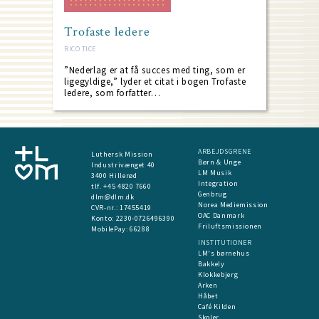
Trofaste ledere
RICO TICE
”Nederlag er at få succes med ting, som er
ligegyldige,” lyder et citat i bogen Trofaste
ledere, som forfatter…
ARBEJDSGRENE
Luthersk Mission
Børn & Unge
Industrivænget 40
LM Musik
3400 Hillerød
Integration
tlf. +45 4820 7660
Genbrug
dlm@dlm.dk
Norea Mediemission
CVR-nr.: 17455419
OAC Danmark
​Konto:
2230-0726496390
Friluftsmissionen
MobilePay:
66288
INSTITUTIONER
LM's børnehus
Bakkely
Klokkebjerg
Arken
Håbet
Café Kilden
Skoler