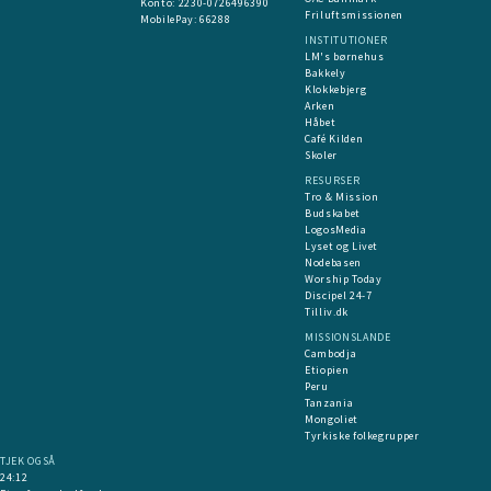
​Konto:
2230-0726496390
Friluftsmissionen
MobilePay:
66288
INSTITUTIONER
LM's børnehus
Bakkely
Klokkebjerg
Arken
Håbet
Café Kilden
Skoler
RESURSER
Tro & Mission
Budskabet
LogosMedia
Lyset og Livet
Nodebasen
Worship Today
Discipel 24-7
Tilliv.dk
MISSIONSLANDE
Cambodja
Etiopien
Peru
Tanzania
Mongoliet
Tyrkiske folkegrupper
TJEK OGSÅ
24:12