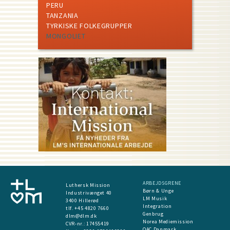
PERU
TANZANIA
TYRKISKE FOLKEGRUPPER
MONGOLIET
ARBEJDSGRENE
Luthersk Mission
Børn & Unge
Industrivænget 40
LM Musik
3400 Hillerød
Integration
tlf. +45 4820 7660
Genbrug
dlm@dlm.dk
Norea Mediemission
CVR-nr.: 17455419
OAC Danmark