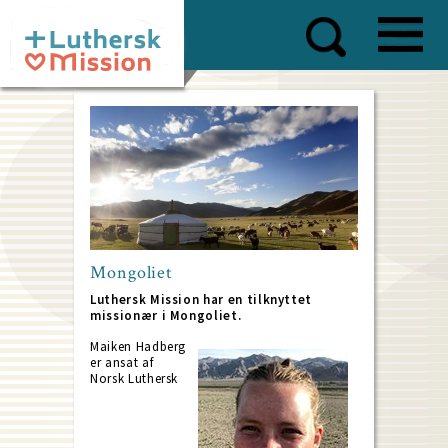
Skip
to
main
content
Mongoliet
Luthersk Mission har en tilknyttet
missionær i Mongoliet.
Maiken Hadberg
er ansat af
Norsk Luthersk