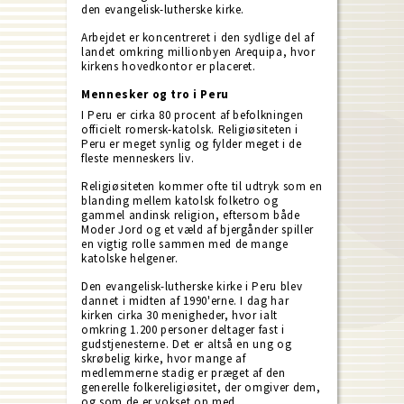
den evangelisk-lutherske kirke.
Arbejdet er koncentreret i den sydlige del af
landet omkring millionbyen Arequipa, hvor
kirkens hovedkontor er placeret.
Mennesker og tro i Peru
I Peru er cirka 80 procent af befolkningen
officielt romersk-katolsk. Religiøsiteten i
Peru er meget synlig og fylder meget i de
fleste menneskers liv.
Religiøsiteten kommer ofte til udtryk som en
blanding mellem katolsk folketro og
gammel andinsk religion, eftersom både
Moder Jord og et væld af bjergånder spiller
en vigtig rolle sammen med de mange
katolske helgener.
Den evangelisk-lutherske kirke i Peru blev
dannet i midten af 1990'erne. I dag har
kirken cirka 30 menigheder, hvor ialt
omkring 1.200 personer deltager fast i
gudstjenesterne. Det er altså en ung og
skrøbelig kirke, hvor mange af
medlemmerne stadig er præget af den
generelle folkereligiøsitet, der omgiver dem,
og som de er vokset op med.