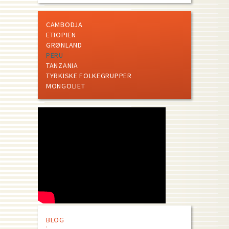
CAMBODJA
ETIOPIEN
GRØNLAND
PERU
TANZANIA
TYRKISKE FOLKEGRUPPER
MONGOLIET
BLOG