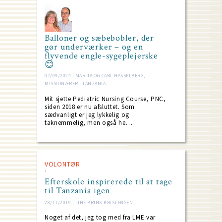
Balloner og sæbebobler, der
gør underværker – og en
flyvende engle-sygeplejerske
😊
07/09/2024 | MARITA OG CARL HASSELBERG,
MISSIONÆRER I TANZANIA
Mit sjette Pediatric Nursing Course, PNC,
siden 2018 er nu afsluttet. Som
sædvanligt er jeg lykkelig og
taknemmelig, men også he…
VOLONTØR
Efterskole inspirerede til at tage
til Tanzania igen
28/11/2019 | LINE BRINK KRISTENSEN
Noget af det, jeg tog med fra LME var