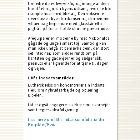
forbedre deres levevilkår, og mange af dem
har slået sig ned i byens udkant, hvor de bor
i simple huse med bliktag. Den voksende
overklasse i byen forskanser sig i fornemme
villaer bag høje mure med glasskår eller
pigtråd på for at holde ubudne gæster ude.
Arequipa er en moderne by med McDonalds,
gågade og unge i smart tøj. Samtidig kan
man ikke undgå at bemærke dem, der stort
set intet har, som sidder rundt om på
kantsten og gadehjørner og sælger slik,
peanuts eller lignende for at tjene til dagen
og vejen.
LM's indsatsområder
Luthersk Mission koncentrerer sin indsats i
Peru om nybrudsarbejde og oplæring i
Bibelen.
LM er også engageret i kirkens musikarbejde
samt ægteskabsrådgivning.
Læs mere om LM's indsatsområder under
Projekter/Peru.