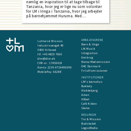
nemlig en inspiration til at tage tilbage til
Tanzania, hvor jeg er lige nu som volontør
for LM i Iringa i Tanzania, hvor jeg arbejder
på børnehjemmet Huruma. Med…
ARBEJDSGRENE
Luthersk Mission
Børn & Unge
Industrivænget 40
LM Musik
3400 Hillerød
Integration
tlf. +45 4820 7660
Genbrug
dlm@dlm.dk
Norea Mediemission
CVR-nr.: 17455419
OAC Danmark
​Konto:
2230-0726496390
Friluftsmissionen
MobilePay:
66288
INSTITUTIONER
LM's børnehus
Bakkely
Klokkebjerg
Arken
Håbet
Café Kilden
Skoler
RESURSER
Tro & Mission
Budskabet
LogosMedia