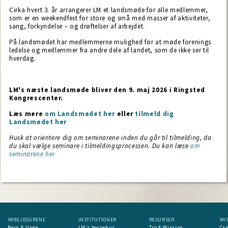
Cirka hvert 3. år arrangerer LM et landsmøde for alle medlemmer,
som er en weekendfest for store og små med masser af aktiviteter,
sang, forkyndelse – og drøftelser af arbejdet.
På landsmødet har medlemmerne mulighed for at møde forenings
ledelse og medlemmer fra andre dele af landet, som de ikke ser til
hverdag.
LM's næste landsmøde bliver den 9. maj 2026 i
Ringsted
Kongrescenter.
Læs mere
om Landsmødet her
eller
tilmeld dig
Landsmødet her
Husk at orientere dig om seminarene inden du går til tilmelding, da
du skal vælge seminare i tilmeldingsprocessen. Du kan læse
om
seminarene her
ARBEJDSGRENE
INSTITUTIONER
RESURSER
MI
Børn & Unge
LM's børnehus
Tro & Mission
Ca