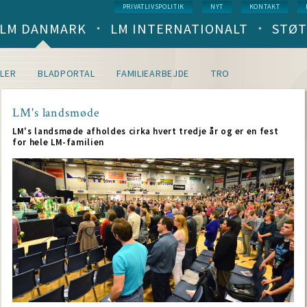
Service
PRIVATLIVSPOLITIK
NYT
KONTAKT
menu
LM DANMARK
LM INTERNATIONALT
STØT
Main
navigation
(level
1)
LER
BLADPORTAL
FAMILIEARBEJDE
TRO
LM's landsmøde
LM's landsmøde afholdes cirka hvert tredje år og er en fest
for hele LM-familien