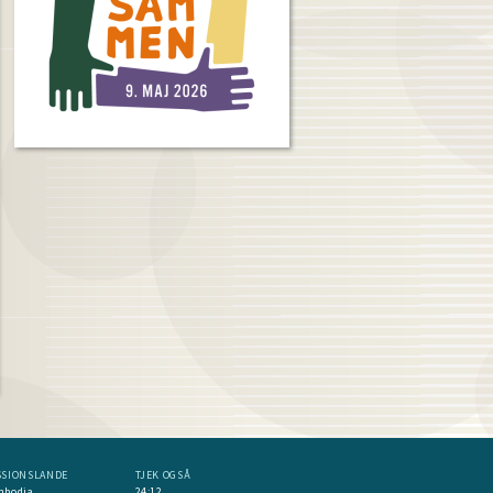
SSIONSLANDE
TJEK OGSÅ
mbodja
24:12