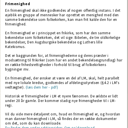
Frimenighed
En frimenighed skal ikke godkendes af nogen offentlig instans. I det
øjeblik en gruppe af mennesker har oprettet en menighed med den
samme bekendelse som folkekirken, kan man frit kalde den for en
frimenighed.
En frimenighed er i princippet en frikirke, som har den samme
bekendelse som folkekirken, det vil sige: Bibelen, de tre oldkirkelige
bekendelser, Den Augsburgske bekendelse og Luthers lille
Katekismus.
Det er baggrunden for, at frimenighederne og deres præster i
modsætning til frikirker (som har en andet bekendelsesgrundlag) har
en række frihedsrettigheder i forhold til brug af folkekirkens
bygninger mv.
En frimenighed, der ønsker at være en del af LM, skal, helt parallelt
med nye lokale kredse, godkendes af afdelingsstyrelsen (§4.2 i LM's
vedtægter).
(læs dem her - pdf)
Historisk er frimenigheder i LM et nyere fænomen. De ældste er lidt
under 20 år gamle. Der kommer stadig nye frimenigheder til i LM-
regi.
Vil du vide mere detaljeret om, hvad en frimenighed er, og hvordan
man danner frimenighed i LM, så findes der en række dokumenter
om det, som du kan downloade.
Du finder dem under sektionsiden: Om os/download.