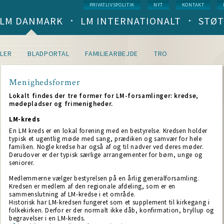
Service
PRIVATLIVSPOLITIK
NYT
KONTAKT
menu
LM DANMARK
LM INTERNATIONALT
STØT
Main
navigation
(level
1)
LER
BLADPORTAL
FAMILIEARBEJDE
TRO
Menighedsformer
Lokalt findes der tre former for LM-forsamlinger: kredse,
mødepladser og frimenigheder.
LM-kreds
En LM kreds er en lokal forening med en bestyrelse. Kredsen holder
typisk et ugentlig møde med sang, prædiken og samvær for hele
familien. Nogle kredse har også af og til nadver ved deres møder.
Derudover er der typisk særlige arrangementer for børn, unge og
seniorer.
Medlemmerne vælger bestyrelsen på en årlig generalforsamling.
Kredsen er medlem af den regionale afdeling, som er en
sammenslutning af LM-kredse i et område.
Historisk har LM-kredsen fungeret som et supplement til kirkegang i
folkekirken. Derfor er der normalt ikke dåb, konfirmation, bryllup og
begravelser i en LM-kreds.